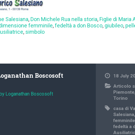
e Salesiana
,
Don Michele Rua nella storia
,
Figlie di Maria 
dimensione femminile
,
fedeltà a don Bosco
,
giubileo
,
pel
usiliatrice
,
simbolo
Loganathan Boscosoft
18 July 2
Articolo s
Piemonte
 by Loganathan Boscosoft
Torino
casa di Va
Salesiana
femminil
fedeltà a
Ausiliatri