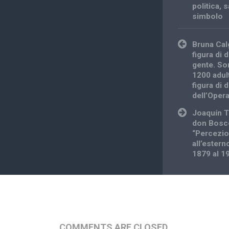
politica
,
s
simbolo
Post
Bruna Cal
navigation
figura di
gente. So
1200 adult
figura di
dell’Oper
Joaquín To
don Bosco
“Percezio
all’estern
1879 al 1
COMMENTS ARE CLOSED.