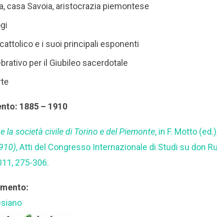
ca, casa Savoia, aristocrazia piemontese
ogi
cattolico e i suoi principali esponenti
brativo per il Giubileo sacerdotale
rte
ento: 1885 – 1910
 la società civile di Torino e del Piemonte
, in F. Motto (ed.)
1910)
, Atti del Congresso Internazionale di Studi su don R
011, 275-306.
rimento:
esiano