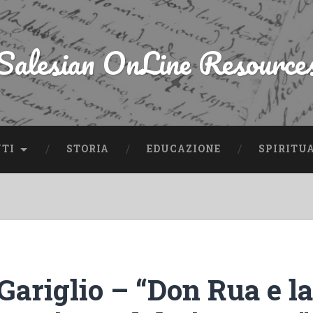
Salesian OnLine Resource
NTI
STORIA
EDUCAZIONE
SPIRITU
Gariglio – “Don Rua e la