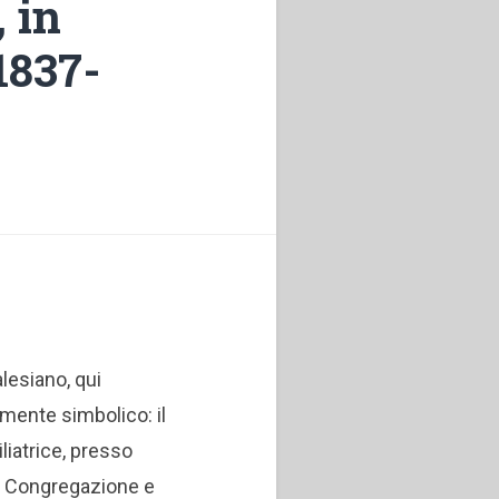
, in
1837-
lesiano, qui
amente simbolico: il
liatrice, presso
a Congregazione e