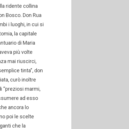
lla ridente collina
don Bosco.
Don Rua
i i luoghi, in cui si
tomia, la capitale
antuario di Maria
 aveva più volte
za mai riuscirci,
semplice tinta”, don
ata, curò inoltre
di “preziosi marmi,
r assumere ad esso
che ancora lo
no poi le scelte
ganti che la