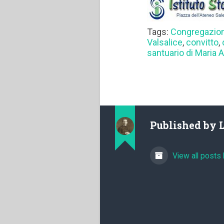
Tags:
Congregazion
Valsalice
,
convitto
,
santuario di Maria A
Published by
View all posts