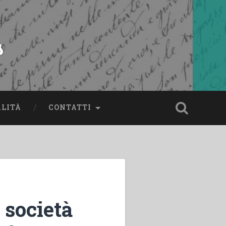
s
ALITÀ
CONTATTI
 società