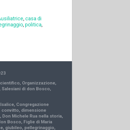
Ausiliatrice
,
casa di
legrinaggio
,
politica
,
023
cientifico
,
Organizzazione
,
,
Salesiani di don Bosco
,
lsalice
,
Congregazione
,
convitto
,
dimensione
e
,
Don Michele Rua nella storia
,
 don Bosco
,
Figlie di Maria
ce
,
giubileo
,
pellegrinaggio
,