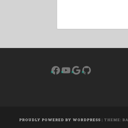
Facebook
YouTube
Google
GitHub
PROUDLY POWERED BY WORDPRESS
|
THEME: B