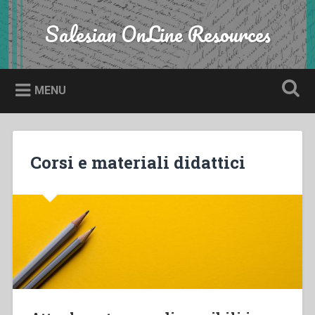
Skip
to
Salesian OnLine Resources
Search
content
MENU
Corsi e materiali didattici