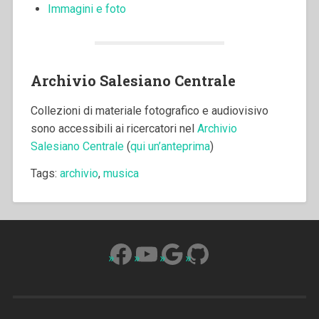
Immagini e foto
Archivio Salesiano Centrale
Collezioni di materiale fotografico e audiovisivo
sono accessibili ai ricercatori nel
Archivio
Salesiano Centrale
(
qui un’anteprima
)
Tags:
archivio
,
musica
Facebook
YouTube
Google
GitHub