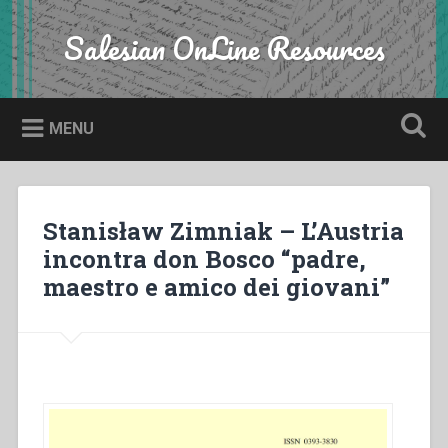
Skip
to
Salesian OnLine Resources
Search
content
MENU
Stanisław Zimniak – L’Austria
incontra don Bosco “padre,
maestro e amico dei giovani”