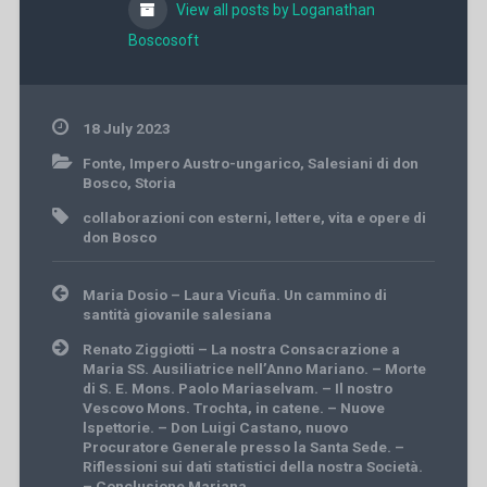
View all posts by Loganathan
Boscosoft
18 July 2023
Fonte
,
Impero Austro-ungarico
,
Salesiani di don
Bosco
,
Storia
collaborazioni con esterni
,
lettere
,
vita e opere di
don Bosco
Post
Maria Dosio – Laura Vicuña. Un cammino di
navigation
santità giovanile salesiana
Renato Ziggiotti – La nostra Consacrazione a
Maria SS. Ausiliatrice nell’Anno Mariano. – Morte
di S. E. Mons. Paolo Mariaselvam. – Il nostro
Vescovo Mons. Trochta, in catene. – Nuove
lspettorie. – Don Luigi Castano, nuovo
Procuratore Generale presso la Santa Sede. –
Riflessioni sui dati statistici della nostra Società.
– Conclusione Mariana