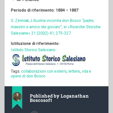
Periodo di riferimento: 1884 – 1887
S. Zimniak,
L’Austria incontra don Bosco “padre,
maestro e amico dei giovani”
, in «Ricerche Storiche
Salesiane» 21 (2002) 41, 275-327.
Istituzione di riferimento:
Istituto Storico Salesiano
Tags:
collaborazioni con esterni
,
lettere
,
vita e
opere di don Bosco
Published by
Loganathan
Boscosoft