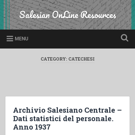
Skip
to
Salesian OnLine Resources
Search
content
MENU
CATEGORY:
CATECHESI
Archivio Salesiano Centrale –
Dati statistici del personale.
Anno 1937