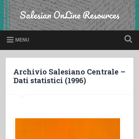
Skip
to
Salesian OnLine Resources
Search
content
MENU
Archivio Salesiano Centrale –
Dati statistici (1996)