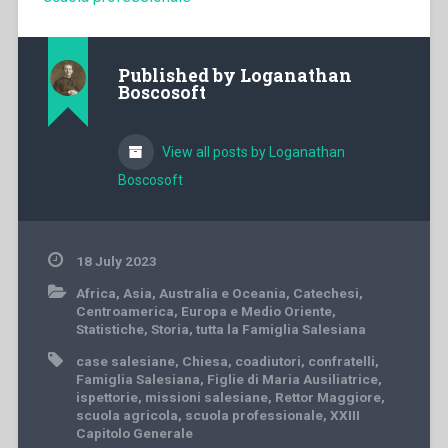
Published by
Loganathan
Boscosoft
View all posts by Loganathan
Boscosoft
18 July 2023
Africa
,
Asia
,
Australia e Oceania
,
Catechesi
,
Centroamerica
,
Europa e Medio Oriente
,
Statistiche
,
Storia
,
tutta la Famiglia Salesiana
case salesiane
,
Chiesa
,
coadiutori
,
confratelli
,
Famiglia Salesiana
,
Figlie di Maria Ausiliatrice
,
ispettorie
,
missioni salesiane
,
Rettor Maggiore
,
scuola agricola
,
scuola professionale
,
XXIII
Capitolo Generale