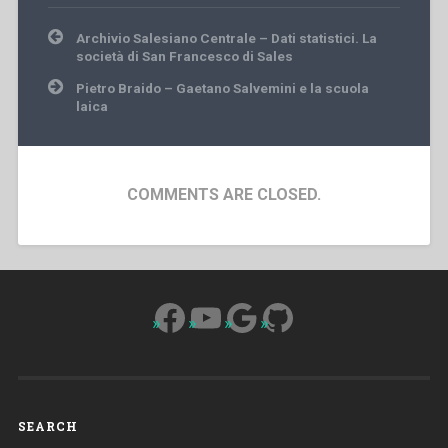
Post
Archivio Salesiano Centrale – Dati statistici. La
navigation
società di San Francesco di Sales
Pietro Braido – Gaetano Salvemini e la scuola
laica
COMMENTS ARE CLOSED.
Facebook
YouTube
Google
GitHub
SEARCH