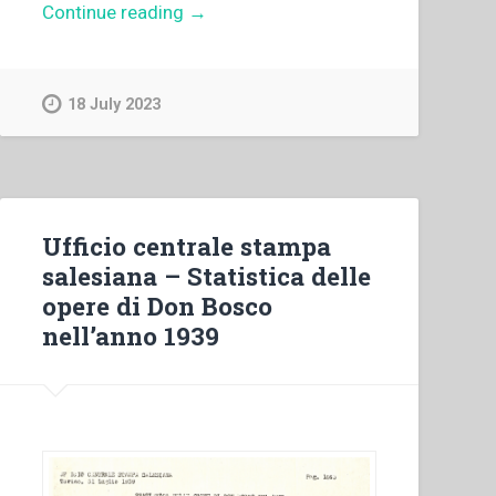
“Archivio
Continue reading
→
Salesiano
Centrale
–
18 July 2023
Statistica
generale
del
personale
salesiano
Ufficio centrale stampa
1949.”
salesiana – Statistica delle
opere di Don Bosco
nell’anno 1939