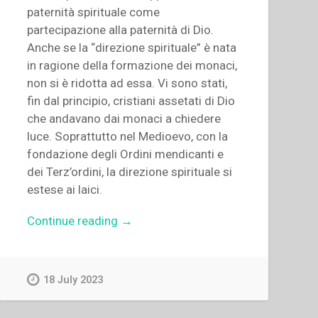
paternità spirituale come
partecipazione alla paternità di Dio.
Anche se la “direzione spirituale” è nata
in ragione della formazione dei monaci,
non si è ridotta ad essa. Vi sono stati,
fin dal principio, cristiani assetati di Dio
che andavano dai monaci a chiedere
luce. Soprattutto nel Medioevo, con la
fondazione degli Ordini mendicanti e
dei Terz’ordini, la direzione spirituale si
estese ai laici.
“Aldo
Continue reading
→
Giraudo,Cosimo
Semeraro,Fabio
Attard,Giorgio
18 July 2023
Zevini,Jesús
Manuel