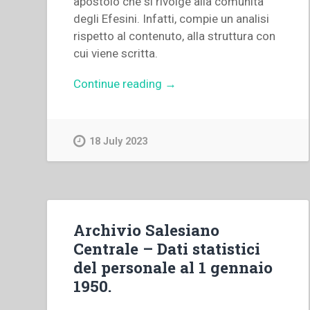
apostolo che si rivolge alla comunità
degli Efesini. Infatti, compie un analisi
rispetto al contenuto, alla struttura con
cui viene scritta.
“Juan
Continue reading
→
José
Bartolomé
–
18 July 2023
“«Radicati
e
fondati
nella
carità».
Archivio Salesiano
La
Centrale – Dati statistici
preghiera
del personale al 1 gennaio
di
1950.
un
apostolo