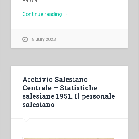
Parola.
“Enzo
Continue reading
→
Bianchi
–
Pregare
18 July 2023
la
parola.
Quaderni
di
spiritualità
Archivio Salesiano
salesiana
Centrale – Statistiche
2.”
salesiane 1951. Il personale
salesiano