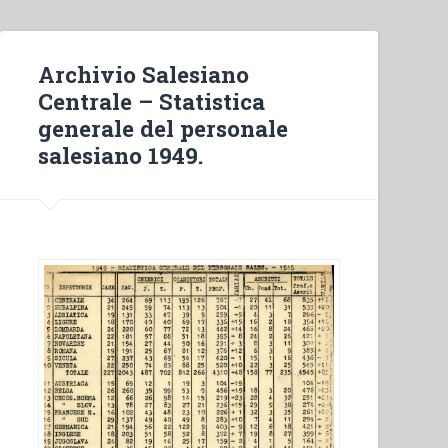
García,Juan
Picca,Morand
Wirth,Octavio
Archivio Salesiano
R.
Centrale – Statistica
Balderas,Rafael
generale del personale
Vicent
salesiano 1949.
–
Accompagnare,
tra
educazione,
formazione
e
spiritualità”