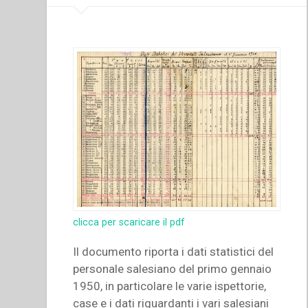
per
la
sua
comunità”
in
“Quaderni
di
spiritualità
salesiana.
Nuova
serie-
5””
clicca per scaricare il pdf
Il documento riporta i dati statistici del
personale salesiano del primo gennaio
1950, in particolare le varie ispettorie,
case e i dati riguardanti i vari salesiani