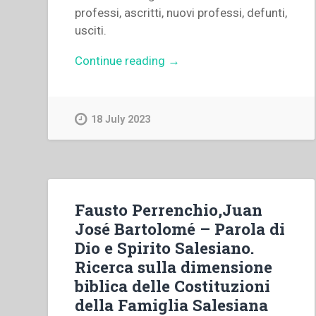
professi, ascritti, nuovi professi, defunti,
usciti.
“Archivio
Continue reading
→
Salesiano
Centrale
–
18 July 2023
Dati
statistici
del
personale
al
Fausto Perrenchio,Juan
1
José Bartolomé – Parola di
gennaio
Dio e Spirito Salesiano.
1950.”
Ricerca sulla dimensione
biblica delle Costituzioni
della Famiglia Salesiana