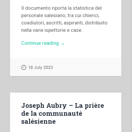
Il documento riporta la statistica del
personale salesiano, tra cui chierici,
coadiutori, ascritti, aspiranti, distribuito
nella varie ispettorie e case.
“Archivio
Continue reading
→
Salesiano
Centrale
–
18 July 2023
Statistiche
salesiane
1951.
Il
personale
Joseph Aubry – La prière
salesiano”
de la communauté
salésienne