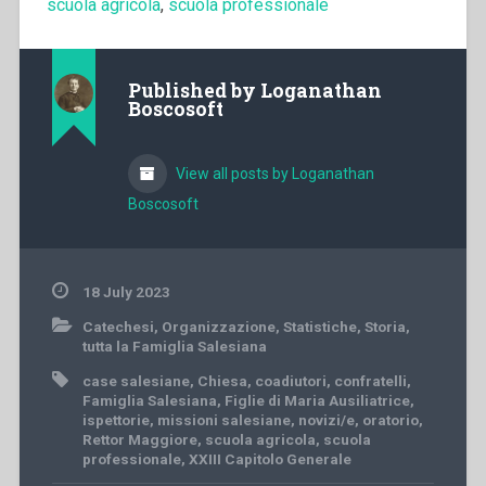
scuola agricola
,
scuola professionale
Published by
Loganathan
Boscosoft
View all posts by Loganathan
Boscosoft
18 July 2023
Catechesi
,
Organizzazione
,
Statistiche
,
Storia
,
tutta la Famiglia Salesiana
case salesiane
,
Chiesa
,
coadiutori
,
confratelli
,
Famiglia Salesiana
,
Figlie di Maria Ausiliatrice
,
ispettorie
,
missioni salesiane
,
novizi/e
,
oratorio
,
Rettor Maggiore
,
scuola agricola
,
scuola
professionale
,
XXIII Capitolo Generale