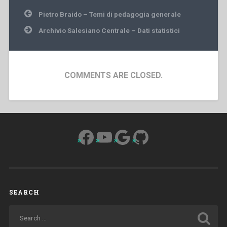
Post
Pietro Braido – Temi di pedagogia generale
navigation
Archivio Salesiano Centrale – Dati statistici
COMMENTS ARE CLOSED.
Facebook
YouTube
Google
GitHub
SEARCH