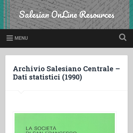
Skip
to
Salesian OnLine Resources
Search
content
MENU
Archivio Salesiano Centrale –
Dati statistici (1990)