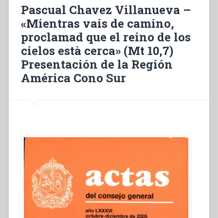
Pascual Chavez Villanueva –
le
royaume
«Mientras vais de camino,
des
proclamad que el reino de los
cieux
cielos està cerca» (Mt 10,7)
est
tout
Presentación de la Región
proche»
América Cono Sur
(Mt
10,7)
Présentation
de
la
Région
Amérique
latine
–
Cône
Sud”