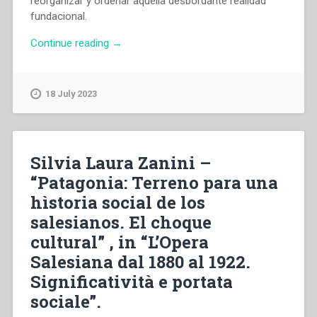
reorganizar y ordenar aquella desbordante realidad
fundacional.
“María
Continue reading
→
Andrea
Nicoletti
–
18 July 2023
“Entre
la
utopía
y
Silvia Laura Zanini –
la
“Patagonia: Terreno para una
realidad:
hìstoria social de los
las
misiones
salesianos. El choque
en
cultural” , in “L’Opera
la
Salesiana dal 1880 al 1922.
Patagonia
en
Significatività e portata
tiempos
sociale”.
de