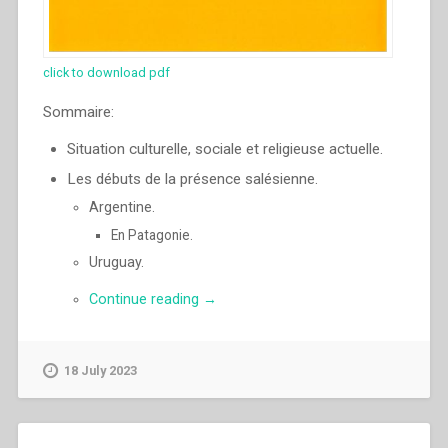
click to download pdf
Sommaire:
Situation culturelle, sociale et religieuse actuelle.
Les débuts de la présence salésienne.
Argentine.
En Patagonie.
Uruguay.
“Pascual
Continue reading
→
Chavez
Villanueva
–
18 July 2023
«Chemin
faisant,
proclamez
que