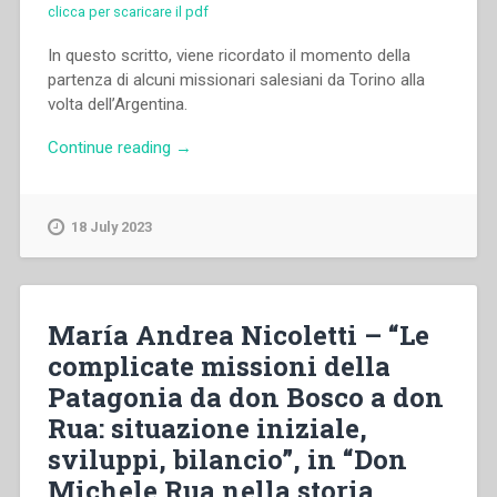
clicca per scaricare il pdf
In questo scritto, viene ricordato il momento della
partenza di alcuni missionari salesiani da Torino alla
volta dell’Argentina.
“Giovanni
Continue reading
→
Bosco
–
Da
18 July 2023
Torino
alla
Repubblica
Argentina.
María Andrea Nicoletti – “Le
Lettere
complicate missioni della
dei
Patagonia da don Bosco a don
Missionari
Salesiani
Rua: situazione iniziale,
pel
sviluppi, bilancio”, in “Don
sac.
Michele Rua nella storia
Cesare