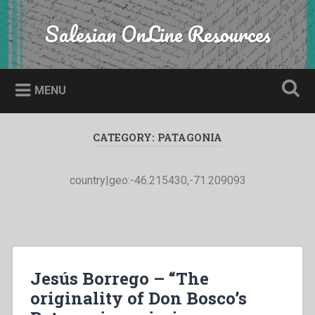
Skip
to
Salesian OnLine Resources
Search
content
MENU
CATEGORY:
PATAGONIA
country|geo:-46.215430,-71.209093
Jesús Borrego – “The
originality of Don Bosco’s