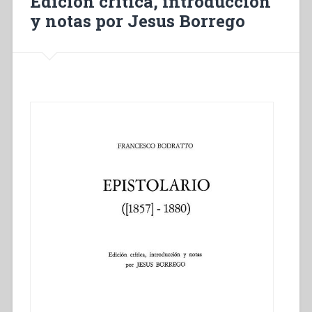
Edición crítica, introducción
por
y notas por Jesus Borrego
Jesus
Borrego”