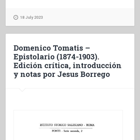
Andrea
Nicoletti
–
18 July 2023
“Le
complicate
missioni
della
Domenico Tomatis –
Patagonia
Epistolario (1874-1903).
da
Edición crítica, introducción
don
Bosco
y notas por Jesus Borrego
a
don
Rua:
situazione
iniziale,
sviluppi,
bilancio”,
in
“Don
Michele