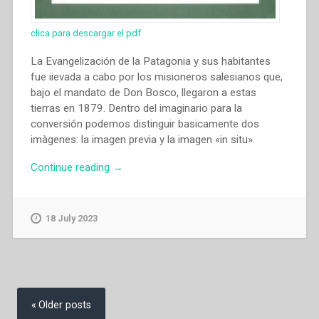
clica para descargar el pdf
La Evangelización de la Patagonia y sus habitantes
fue iievada a cabo por los misioneros salesianos que,
bajo el mandato de Don Bosco, llegaron a estas
tierras en 1879. Dentro del imaginario para la
conversión podemos distinguir basicamente dos
imàgenes: la imagen previa y la imagen «in situ».
“María
Continue reading
→
Andrea
Nicoletti
–
18 July 2023
“La
imagen
del
indigena
Posts
de
navigation
Older posts
la