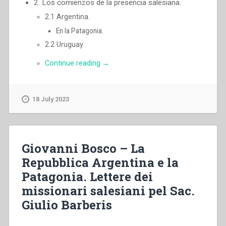
2. Los comienzos de la presencia salesiana.
2.1 Argentina.
En la Patagonia.
2.2 Uruguay.
“Pascual
Continue reading
→
Chavez
Villanueva
–
18 July 2023
«Mientras
vais
de
camino,
Giovanni Bosco – La
proclamad
que
Repubblica Argentina e la
el
Patagonia. Lettere dei
reino
missionari salesiani pel Sac.
de
los
Giulio Barberis
cielos
està