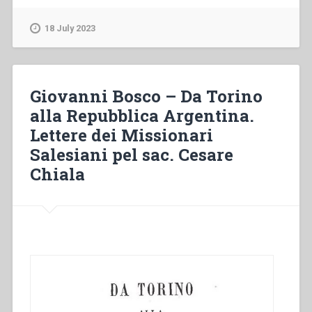
–
La
18 July 2023
Repubblica
Argentina
e
la
Giovanni Bosco – Da Torino
Patagonia.
alla Repubblica Argentina.
Lettere
Lettere dei Missionari
dei
missionari
Salesiani pel sac. Cesare
salesiani
Chiala
pel
Sac.
Giulio
Barberis”