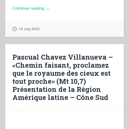
“Jesús
Continue reading
→
Borrego
–
“The
18 July 2023
originality
of
Don
Bosco’s
Pascual Chavez Villanueva –
Patagonian
«Chemin faisant, proclamez
missionary
que le royaume des cieux est
enterprise”
in
tout proche» (Mt 10,7)
“Don
Présentation de la Région
Bosco’s
Amérique latine – Cône Sud
place
in
history””