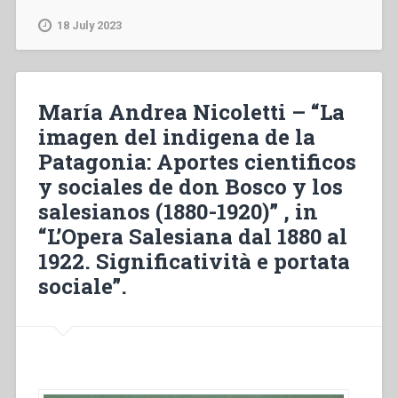
Zanini
–
18 July 2023
“Patagonia:
Terreno
para
una
María Andrea Nicoletti – “La
hìstoria
imagen del indigena de la
social
Patagonia: Aportes cientificos
de
los
y sociales de don Bosco y los
salesianos.
salesianos (1880-1920)” , in
El
“L’Opera Salesiana dal 1880 al
choque
cultural”
1922. Significatività e portata
,
sociale”.
in
“L’Opera
Salesiana
dal
1880
al