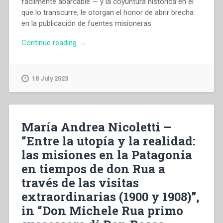
fácilmente abarcable — y la coyuntura histórica en el
que lo transcurre, le otorgan el honor de abrir brecha
en la publicación de fuentes misioneras.
“Francesco
Continue reading
→
Bodrato
–
Epistolario
18 July 2023
([1857]-1880).
Edición
crítica,
introducción
María Andrea Nicoletti –
y
“Entre la utopía y la realidad:
notas
las misiones en la Patagonia
por
Jesus
en tiempos de don Rua a
Borrego”
través de las visitas
extraordinarias (1900 y 1908)”,
in “Don Michele Rua primo