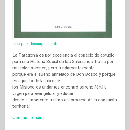
Tratti
di
personalità,
governo
e
opere
(1888-
clica para descargar el pdf
1910)”.”
La Patagonia es por excelencia el espacio de estudio
para una Historia Social de los Salesianos. Lo es por
multiples razones, pero fundamentalmente
porque era el sueno anhelado de Don Bosco y porque
es aqui donde la labor de
los Misioneros andantes encontró terreno fértil y
virgen para evangelizar y educar
desde el momento mismo del proceso de la conquista
territorial.
“Silvia
Continue reading
→
Laura