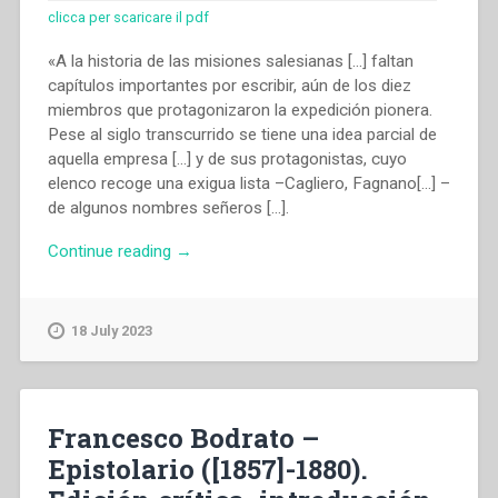
clicca per scaricare il pdf
«A la historia de las misiones salesianas […] faltan
capítulos importantes por escribir, aún de los diez
miembros que protagonizaron la expedición pionera.
Pese al siglo transcurrido se tiene una idea parcial de
aquella empresa […] y de sus protagonistas, cuyo
elenco recoge una exigua lista –Cagliero, Fagnano[…] –
de algunos nombres señeros […].
“Domenico
Continue reading
→
Tomatis
–
Epistolario
18 July 2023
(1874-
1903).
Edición
crítica,
Francesco Bodrato –
introducción
Epistolario ([1857]-1880).
y
notas