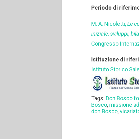
Periodo di riferim
M. A. Nicoletti,
Le c
iniziale, sviluppi, bi
Congresso Internazi
Istituzione di rife
Istituto Storico Sal
Tags:
Don Bosco fo
Bosco
,
missione a
don Bosco
,
vicariat