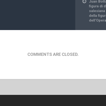
Juan Bott
figura di 
salesiana
della figu
dell’Oper
COMMENTS ARE CLOSED.