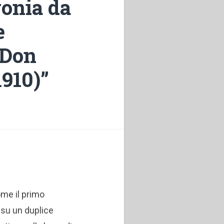
gonia da
e
 “Don
1910)”
ome il primo
 su un duplice