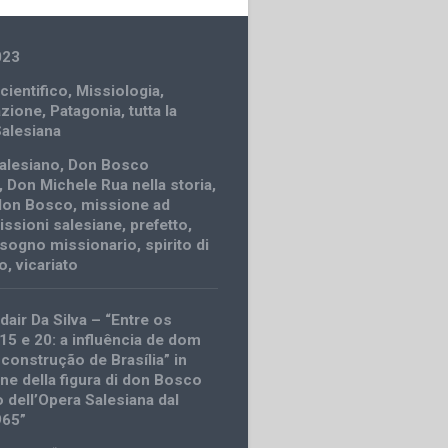
023
cientifico
,
Missiologia
,
azione
,
Patagonia
,
tutta la
Salesiana
alesiano
,
Don Bosco
,
Don Michele Rua nella storia
,
 don Bosco
,
missione ad
issioni salesiane
,
prefetto
,
sogno missionario
,
spirito di
o
,
vicariato
dair Da Silva – “Entre os
 15 e 20: a influência de dom
construção de Brasília” in
ne della figura di don Bosco
o dell’Opera Salesiana dal
965”