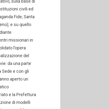
tivo, sulla base di
stituzioni civili ed
aganda Fide, Santa
leno); e su quello
diante
entri missionari in
olidato l’opera
ualizzazione del
vie: da una parte
a Sede e con gli
hanno aperto un
atico
iato e la Prefettura
razione di modelli