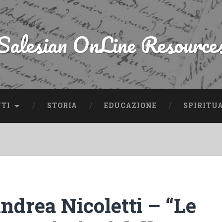
Salesian OnLine Resource
NTI
STORIA
EDUCAZIONE
SPIRITU
ndrea Nicoletti – “Le