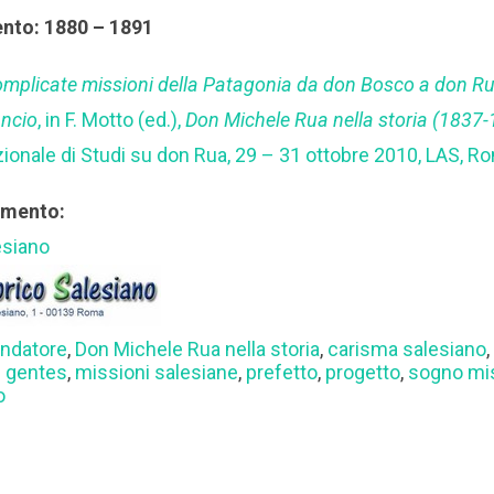
ento: 1880 – 1891
omplicate missioni della Patagonia da don Bosco a don Ru
lancio
, in F. Motto (ed.),
Don Michele Rua nella storia (1837
onale di Studi su don Rua, 29 – 31 ottobre 2010, LAS, R
rimento:
esiano
ndatore
,
Don Michele Rua nella storia
,
carisma salesiano
d gentes
,
missioni salesiane
,
prefetto
,
progetto
,
sogno mi
o