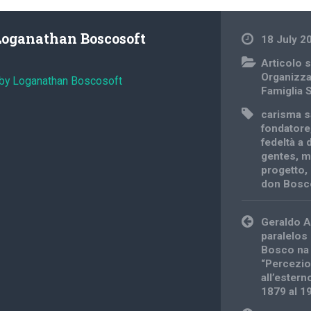
Loganathan Boscosoft
18 July 2
Articolo s
Organizz
 by Loganathan Boscosoft
Famiglia 
carisma s
fondatore
fedeltà a
gentes
,
m
progetto
,
don Bosc
Post
Geraldo A
navigation
paralelos
Bosco na 
“Percezio
all’estern
1879 al 1