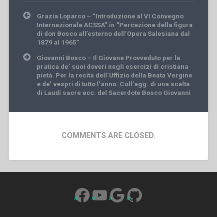
Post
Grazia Loparco – “Introduzione al VI Convegno
navigation
Internazionale ACSSA” in “Percezione della figura
di don Bosco all’esterno dell’Opera Salesiana dal
1879 al 1965”
Giovanni Bosco – Il Giovane Provveduto per la
pratica de’ suoi doveri negli esercizi di cristiana
pietà. Per la recita dell’Uffizio della Beata Vergine
e de’ vespri di tutto l’anno. Coll’agg. di una scelta
di Laudi sacre ecc. del Sacerdote Bosco Giovanni
COMMENTS ARE CLOSED.
Facebook
YouTube
Google
GitHub