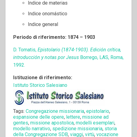
Indice de materias
Indice onomástico
Indice general
Periodo di riferimento: 1874 – 1903
D. Tomatis,
Epistolario (1874-1903). Edición crítica,
introducción y notas por Jesus
Borrego, LAS, Roma,
1992.
Istituzione di riferimento:
Istituto Storico Salesiano
Tags:
Congregazione missionaria
,
epistolario
,
espansione delle opere
,
lettere
,
missione ad
gentes
,
missione apostolica
,
modelli esemplari
,
modello narrativo
,
spedizione missionaria
,
storia
della Congregazione SDB
,
viaggi
,
virtù
,
vocazione