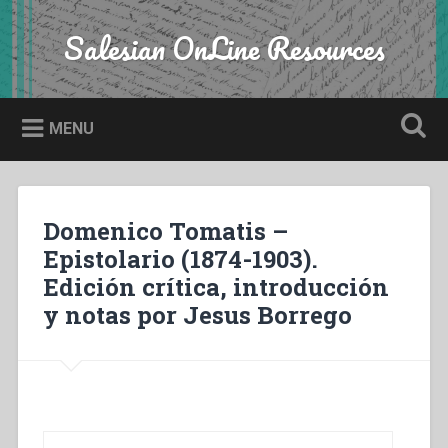
Skip
to
Salesian OnLine Resources
Search
content
MENU
Domenico Tomatis –
Epistolario (1874-1903).
Edición crítica, introducción
y notas por Jesus Borrego