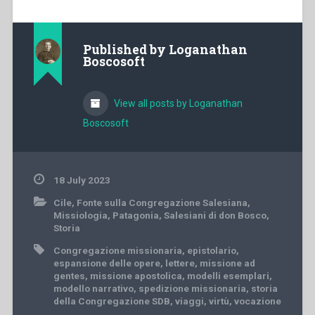
Published by
Loganathan
Boscosoft
View all posts by Loganathan
Boscosoft
18 July 2023
Cile
,
Fonte sulla Congregazione Salesiana
,
Missiologia
,
Patagonia
,
Salesiani di don Bosco
,
Storia
Congregazione missionaria
,
epistolario
,
espansione delle opere
,
lettere
,
missione ad
gentes
,
missione apostolica
,
modelli esemplari
,
modello narrativo
,
spedizione missionaria
,
storia
della Congregazione SDB
,
viaggi
,
virtù
,
vocazione