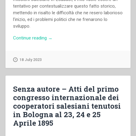
tentativo per contestualizzare questo fatto storico,
mettendo in risalto le difficoltà che ne resero laborioso
l’inizio, ed i problemi politici che ne frenarono lo
sviluppo.
“Juan
Continue reading
→
Bottasso
–
“Don
18 July 2023
Rua
e
le
missioni
Senza autore – Atti del primo
dell’Ecuador”,
congresso internazionale dei
in
cooperatori salesiani tenutosi
“Don
Michele
in Bologna al 23, 24 e 25
Rua
Aprile 1895
nella
storia