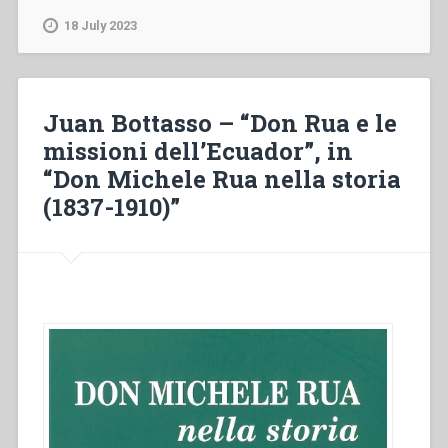
Don
18 July 2023
Bosco
and
Maria
Domenica
Juan Bottasso – “Don Rua e le
Mazzarello:
missioni dell’Ecuador”, in
their
“Don Michele Rua nella storia
historical
and
(1837-1910)”
spiritual
relationship
in
«Don
Bosco’s
place
in
history»”