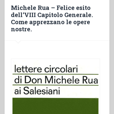
internazionale
Michele Rua – Felice esito
dei
dell’VIII Capitolo Generale.
cooperatori
Come apprezzano le opere
salesiani
tenutosi
nostre.
in
Bologna
al
23,
24
e
25
Aprile
1895”