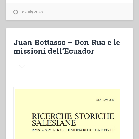
–
Lettera
18 July 2023
mortuaria
per
Mons.
Giacomo
Juan Bottasso – Don Rua e le
Costamagna”
missioni dell’Ecuador