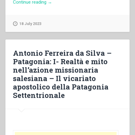
“Carlo
Continue reading
→
Colli
–
Lo
18 July 2023
«spirito
di
Mornese».
L’eredità
Antonio Ferreira da Silva –
spirituale
Patagonia: I- Realtà e mito
di
nell’azione missionaria
S.
M.
salesiana – Il vicariato
Domenica
apostolico della Patagonia
Mazzarello”
Settentrionale