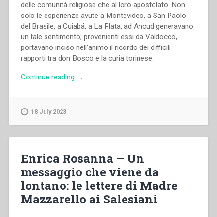
delle comunità religiose che al loro apostolato. Non
solo le esperienze avute a Montevideo, a San Paolo
del Brasile, a Cuiabá, a La Plata, ad Ancud generavano
un tale sentimento; provenienti essi da Valdocco,
portavano inciso nell’animo il ricordo dei difficili
rapporti tra don Bosco e la curia torinese.
“Antonio
Continue reading
→
Ferreira
da
Silva
18 July 2023
–
Patagonia:
I-
Realtà
Enrica Rosanna – Un
e
messaggio che viene da
mito
lontano: le lettere di Madre
nell’azione
missionaria
Mazzarello ai Salesiani
salesiana
–