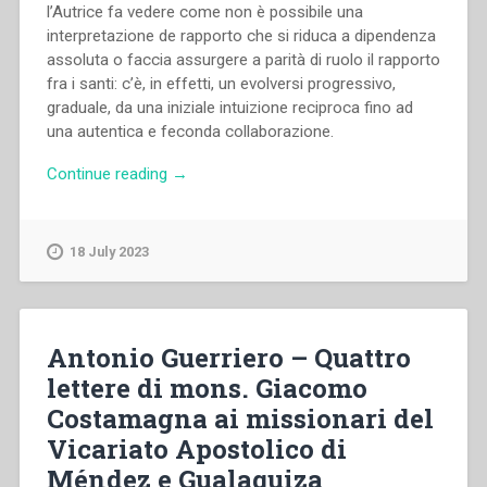
l’Autrice fa vedere come non è possibile una
interpretazione de rapporto che si riduca a dipendenza
assoluta o faccia assurgere a parità di ruolo il rapporto
fra i santi: c’è, in effetti, un evolversi progressivo,
graduale, da una iniziale intuizione reciproca fino ad
una autentica e feconda collaborazione.
“Anita
Continue reading
→
Deleidi
–
Don
18 July 2023
Bosco
e
Maria
Domenica
Antonio Guerriero – Quattro
Mazzarello:
lettere di mons. Giacomo
rapporto
Costamagna ai missionari del
storico-
spirituale”
Vicariato Apostolico di
Méndez e Gualaquiza