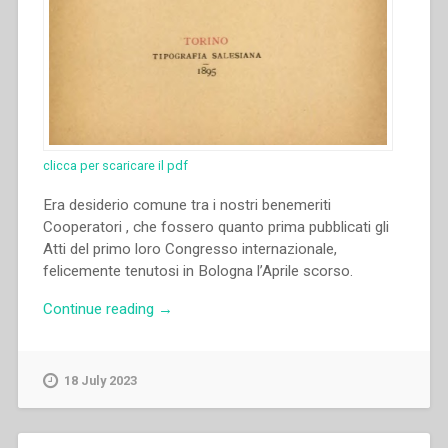
clicca per scaricare il pdf
Era desiderio comune tra i nostri benemeriti
Cooperatori , che fossero quanto prima pubblicati gli
Atti del primo loro Congresso internazionale,
felicemente tenutosi in Bologna l’Aprile scorso.
“Senza
Continue reading
→
autore
–
Atti
18 July 2023
del
primo
congresso