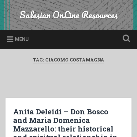
Skip
to
Salesian OnLine Resources
Search
content
MENU
TAG:
GIACOMO COSTAMAGNA
Anita Deleidi – Don Bosco
and Maria Domenica
Mazzarello: their historical