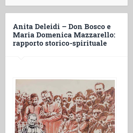
messaggio
che
viene
da
Anita Deleidi – Don Bosco e
lontano:
Maria Domenica Mazzarello:
le
rapporto storico-spirituale
lettere
di
Madre
Mazzarello
ai
Salesiani”