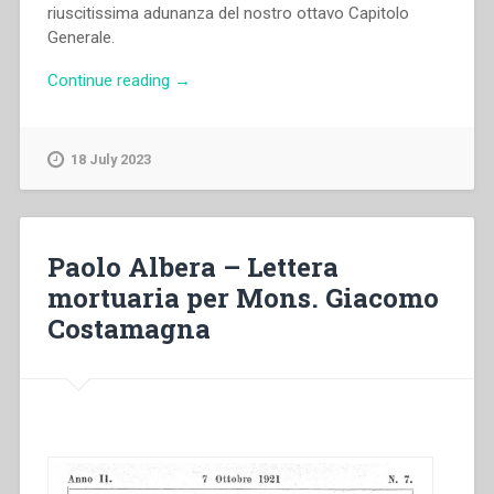
riuscitissima adunanza del nostro ottavo Capitolo
Generale.
“Michele
Continue reading
→
Rua
–
Felice
18 July 2023
esito
dell’VIII
Capitolo
Generale.
Paolo Albera – Lettera
Come
mortuaria per Mons. Giacomo
apprezzano
Costamagna
le
opere
nostre.”