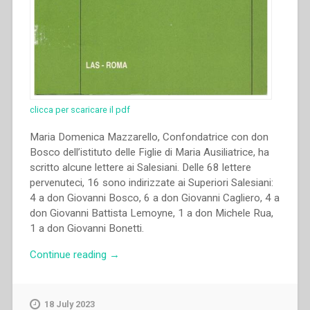
clicca per scaricare il pdf
Maria Domenica Mazzarello, Confondatrice con don
Bosco dell’istituto delle Figlie di Maria Ausiliatrice, ha
scritto alcune lettere ai Salesiani. Delle 68 lettere
pervenuteci, 16 sono indirizzate ai Superiori Salesiani:
4 a don Giovanni Bosco, 6 a don Giovanni Cagliero, 4 a
don Giovanni Battista Lemoyne, 1 a don Michele Rua,
1 a don Giovanni Bonetti.
“Enrica
Continue reading
→
Rosanna
–
Un
18 July 2023