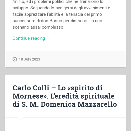
l’inizio, ed i problemi politici che ne frenarono lo
sviluppo. Seguendo lo svolgersi degli avvenimenti è
facile apprezzare l’abilità e la tenacia del primo
successore di don Bosco per districarsi in uno
scenario assai complesso.
“Juan
Continue reading
→
Bottasso
–
Don
18 July 2023
Rua
e
le
missioni
Carlo Colli – Lo «spirito di
dell’Ecuador”
Mornese». L’eredità spirituale
di S. M. Domenica Mazzarello