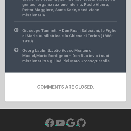
gentes
,
organizzazione interna
,
Paolo Albera
,
Rettor Maggiore
,
Santa Sede
,
spedizione
missionaria
Post
Giuseppe Tuninetti – Don Rua, i Salesiani, le Figlie
navigation
di Maria Ausiliatrice e la Chiesa di Torino (1888-
1910)
Georg Lachnitt,João Bosco Monteiro
Maciel,Mario Bordignon – Don Rua invia i suoi
missionari tra gli indi del Mato Grosso/Brasile
COMMENTS ARE CLOSED.
Facebook
YouTube
Google
GitHub