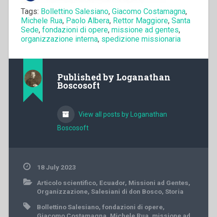
Tags:
Bollettino Salesiano
,
Giacomo Costamagna
,
Michele Rua
,
Paolo Albera
,
Rettor Maggiore
,
Santa
Sede
,
fondazioni di opere
,
missione ad gentes
,
organizzazione interna
,
spedizione missionaria
Published by
Loganathan
Boscosoft
View all posts by Loganathan
Boscosoft
18 July 2023
Articolo scientifico
,
Ecuador
,
Missioni ad Gentes
,
Organizzazione
,
Salesiani di don Bosco
,
Storia
Bollettino Salesiano
,
fondazioni di opere
,
Giacomo Costamagna
,
Michele Rua
,
missione ad