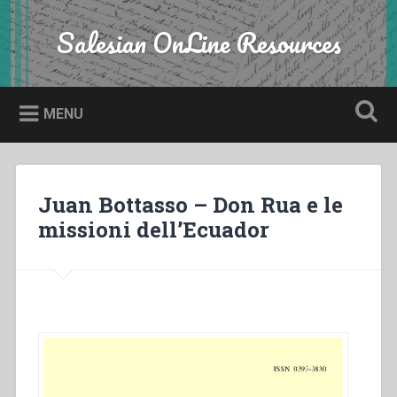
Skip
to
Salesian OnLine Resources
Search
content
MENU
Juan Bottasso – Don Rua e le
missioni dell’Ecuador