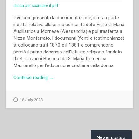
clicca per scaricare il pdf
Il volume presenta la documentazione, in gran parte
inedita, relativa alla prima comunità delle Figlie di Maria
Ausiliatrice a Mornese (Alessandria) e poi trasferita a
Nizza Monferrato. I documenti (fonti e testimonianze)
si collocano tra il 1870 e il 1881 e comprendono
perciò il primo decennio dell’Istituto religioso fondato
da S. Giovanni Bosco e da S. Maria Domenica
Mazzarello per l’educazione cristiana della donna.
“Anna
Continue reading
→
Costa,Piera
Cavaglià
–
18 July 2023
Orme
di
vita
tracce
Posts
di
navigation
Newer posts
futuro.