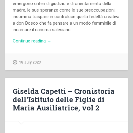
emergono criteri di giudizio e di orientamento della
madre, le sue speranze come le sue preoccupazioni,
insomma traspare in controluce quella fedeltà creativa
a don Bosco che fa pensare a un modo femminile di
incarnare il carisma salesiano.
“María
Continue reading
→
Esther
Posada
–
18 July 2023
La
sapienza
della
vita.
Giselda Capetti – Cronistoria
Lettere
dell’Istituto delle Figlie di
di
Maria Ausiliatrice, vol 2
Maria
Domenica
Mazzarello”