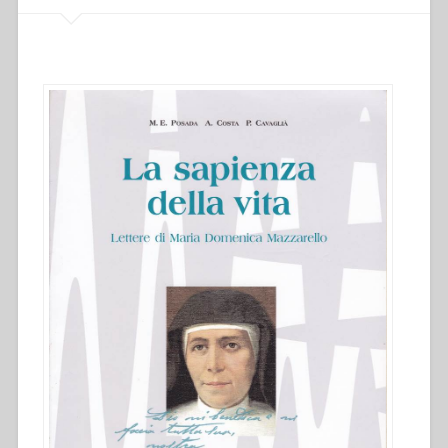
delle
Figlie
di
Maria
Ausiliatrice,
vol.
2”