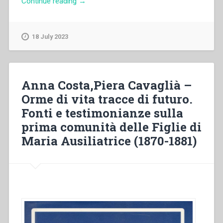
“Giselda
Continue reading
→
Capetti
–
Cronistoria
18 July 2023
dell’Istituto
delle
Figlie
di
Anna Costa,Piera Cavaglià –
Maria
Orme di vita tracce di futuro.
Ausiliatrice,
Fonti e testimonianze sulla
vol
2”
prima comunità delle Figlie di
Maria Ausiliatrice (1870-1881)