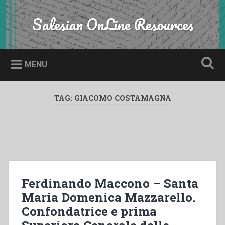
Skip
to
Salesian OnLine Resources
Search
content
MENU
TAG:
GIACOMO COSTAMAGNA
Ferdinando Maccono – Santa
Maria Domenica Mazzarello.
Confondatrice e prima