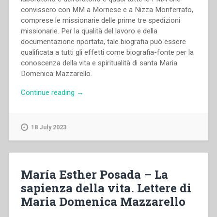
convissero con MM a Mornese e a Nizza Monferrato,
comprese le missionarie delle prime tre spedizioni
missionarie. Per la qualità del lavoro e della
documentazione riportata, tale biografia può essere
qualificata a tutti gli effetti come biografia-fonte per la
conoscenza della vita e spiritualità di santa Maria
Domenica Mazzarello.
“Ferdinando
Continue reading
→
Maccono
–
Santa
18 July 2023
Maria
Domenica
Mazzarello.
Confondatrice
María Esther Posada – La
e
sapienza della vita. Lettere di
prima
Maria Domenica Mazzarello
Superiora
Generale