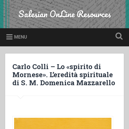
Skip
to
Salesian OnLine Resources
Search
content
MENU
Carlo Colli – Lo «spirito di
Mornese». L’eredità spirituale
di S. M. Domenica Mazzarello