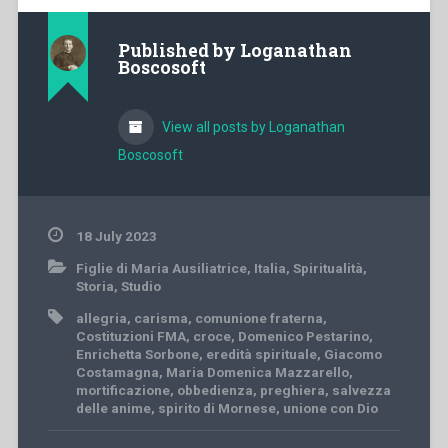
Published by
Loganathan
Boscosoft
View all posts by Loganathan
Boscosoft
18 July 2023
Figlie di Maria Ausiliatrice
,
Italia
,
Spiritualità
,
Storia
,
Studio
allegria
,
carisma
,
comunione fraterna
,
Costituzioni FMA
,
croce
,
Domenico Pestarino
,
Enrichetta Sorbone
,
eredità spirituale
,
Giacomo
Costamagna
,
Maria Domenica Mazzarello
,
mortificazione
,
obbedienza
,
preghiera
,
salvezza
delle anime
,
spirito di Mornese
,
unione con Dio