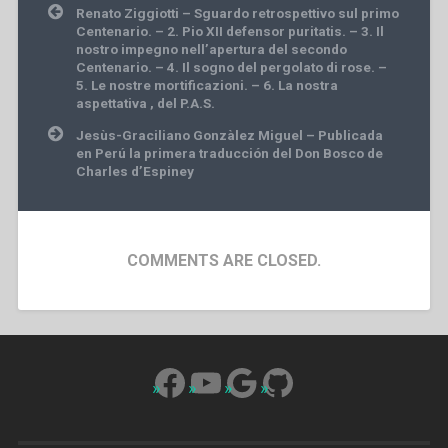
Post
Renato Ziggiotti – Sguardo retrospettivo sul primo
navigation
Centenario. – 2. Pio XII defensor puritatis. – 3. Il
nostro impegno nell’apertura del secondo
Centenario. – 4. Il sogno del pergolato di rose. –
5. Le nostre mortificazioni. – 6. La nostra
aspettativa , del P.A.S.
Jesùs-Graciliano Gonzàlez Miguel – Publicada
en Perú la primera traducción del Don Bosco de
Charles d’Espiney
COMMENTS ARE CLOSED.
Facebook
YouTube
Google
GitHub