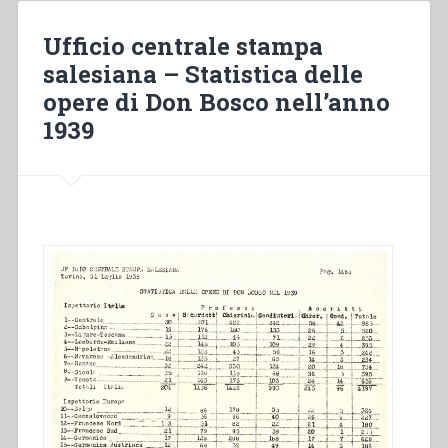
del
personale
Ufficio centrale stampa
salesiano
salesiana – Statistica delle
1949.”
opere di Don Bosco nell’anno
1939