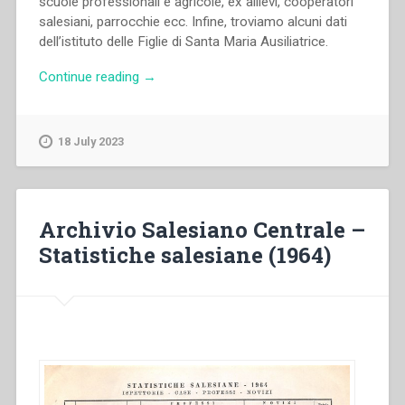
scuole professionali e agricole, ex allievi, cooperatori
salesiani, parrocchie ecc. Infine, troviamo alcuni dati
dell’istituto delle Figlie di Santa Maria Ausiliatrice.
“Archivio
Continue reading
→
Salesiano
Centrale
–
18 July 2023
Statistiche
salesiane
(1963)”
Archivio Salesiano Centrale –
Statistiche salesiane (1964)