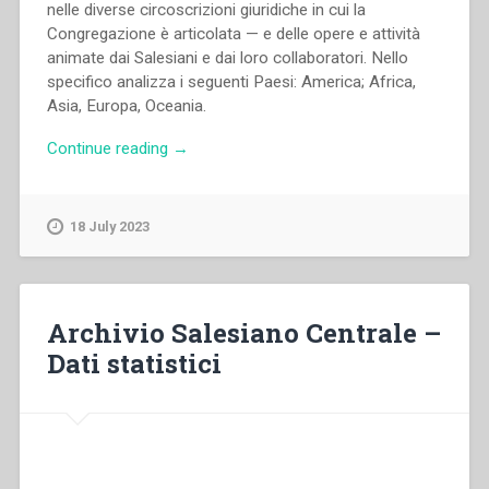
nelle diverse circoscrizioni giuridiche in cui la
Congregazione è articolata — e delle opere e attività
animate dai Salesiani e dai loro collaboratori. Nello
specifico analizza i seguenti Paesi: America; Africa,
Asia, Europa, Oceania.
“Archivio
Continue reading
→
Salesiano
Centrale
–
18 July 2023
Dati
statistici”
Archivio Salesiano Centrale –
Dati statistici