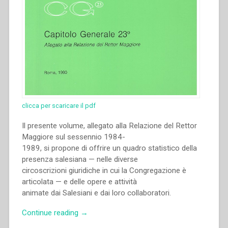
clicca per scaricare il pdf
Il presente volume, allegato alla Relazione del Rettor
Maggiore sul sessennio 1984-
1989, si propone di offrire un quadro statistico della
presenza salesiana — nelle diverse
circoscrizioni giuridiche in cui la Congregazione è
articolata — e delle opere e attività
animate dai Salesiani e dai loro collaboratori.
“Archivio
Continue reading
→
Salesiano