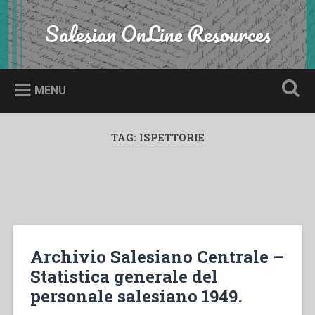
Skip
to
Salesian OnLine Resources
Search
content
MENU
TAG:
ISPETTORIE
Archivio Salesiano Centrale –
Statistica generale del
personale salesiano 1949.