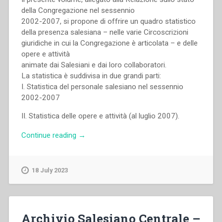
della Congregazione nel sessennio
2002-2007, si propone di offrire un quadro statistico
della presenza salesiana – nelle varie Circoscrizioni
giuridiche in cui la Congregazione è articolata – e delle
opere e attività
animate dai Salesiani e dai loro collaboratori.
La statistica è suddivisa in due grandi parti:
I. Statistica del personale salesiano nel sessennio
2002-2007
II. Statistica delle opere e attività (al luglio 2007).
“Archivio
Continue reading
→
Salesiano
Centrale
–
18 July 2023
Dati
statistici”
Archivio Salesiano Centrale –