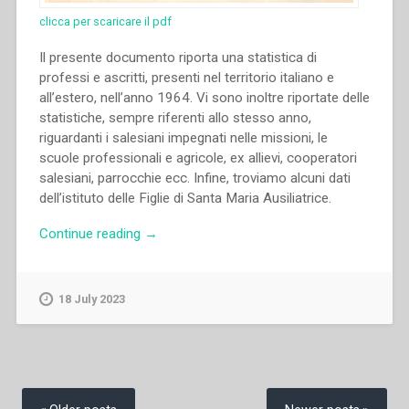
clicca per scaricare il pdf
Il presente documento riporta una statistica di
professi e ascritti, presenti nel territorio italiano e
all’estero, nell’anno 1964. Vi sono inoltre riportate delle
statistiche, sempre riferenti allo stesso anno,
riguardanti i salesiani impegnati nelle missioni, le
scuole professionali e agricole, ex allievi, cooperatori
salesiani, parrocchie ecc. Infine, troviamo alcuni dati
dell’istituto delle Figlie di Santa Maria Ausiliatrice.
“Archivio
Continue reading
→
Salesiano
Centrale
–
18 July 2023
Statistiche
salesiane
(1964)”
Posts
navigation