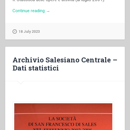
“Archivio
Continue reading
→
Salesiano
Centrale
–
18 July 2023
Dati
statistici.
La
società
Archivio Salesiano Centrale –
di
Dati statistici
San
Francesco
di
Sales”