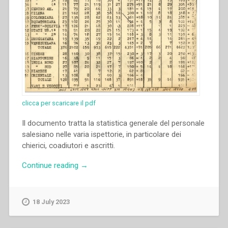
clicca per scaricare il pdf
Il documento tratta la statistica generale del personale
salesiano nelle varia ispettorie, in particolare dei
chierici, coadiutori e ascritti.
“Archivio
Continue reading
→
Salesiano
Centrale
–
18 July 2023
Statistica
generale