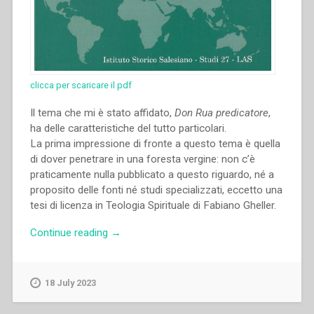
clicca per scaricare il pdf
Il tema che mi è stato affidato,
Don Rua predicatore
,
ha delle caratteristiche del tutto particolari.
La prima impressione di fronte a questo tema è quella
di dover penetrare in una foresta vergine: non c’è
praticamente nulla pubblicato a questo riguardo, né a
proposito delle fonti né studi specializzati, eccetto una
tesi di licenza in Teologia Spirituale di Fabiano Gheller.
“José
Continue reading
→
Luis
Plascencia
Moncayo
18 July 2023
–
“Don