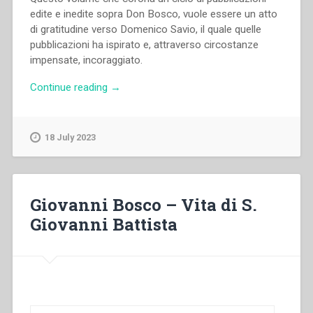
edite e inedite sopra Don Bosco, vuole essere un atto
di gratitudine verso Domenico Savio, il quale quelle
pubblicazioni ha ispirato e, attraverso circostanze
impensate, incoraggiato.
“Michele
Continue reading
→
Molineris
–
Nuova
18 July 2023
vita
di
Domenico
Savio”
Giovanni Bosco – Vita di S.
Giovanni Battista