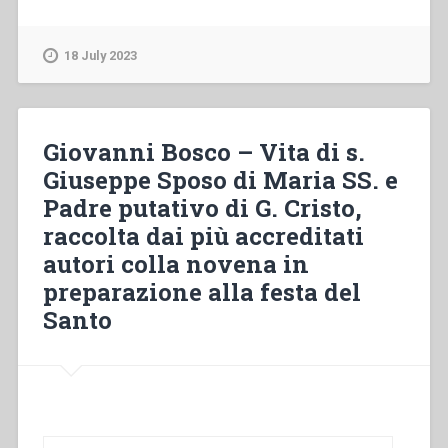
Bosco
–
Il
18 July 2023
centenario
di
S.
Pietro
Giovanni Bosco – Vita di s.
Apostolo
Giuseppe Sposo di Maria SS. e
colla
Padre putativo di G. Cristo,
vita
del
raccolta dai più accreditati
medesimo
autori colla novena in
Principe
preparazione alla festa del
degli
Apostoli
Santo
ed
un
Triduo
in
preparazione
della