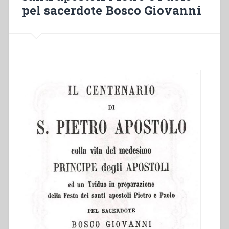
(XIX-
pel sacerdote Bosco Giovanni
XX
siècles)”
in
“Insediamenti
e
iniziative
salesiane
dopo
don
Bosco””