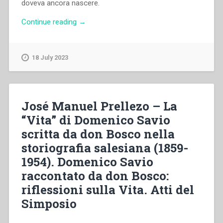
doveva ancora nascere.
“Albino
Continue reading
→
Ronco
–
Aspetti
18 July 2023
psicologici
emergenti
dalla
“Vita”
José Manuel Prellezo – La
di
“Vita” di Domenico Savio
Domenico
scritta da don Bosco nella
Savio”
storiografia salesiana (1859-
1954). Domenico Savio
raccontato da don Bosco:
riflessioni sulla Vita. Atti del
Simposio