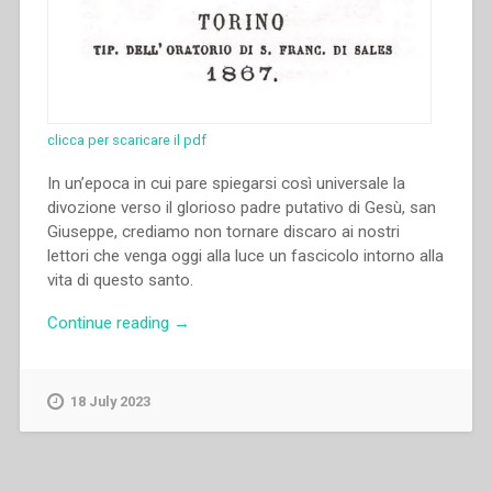
clicca per scaricare il pdf
In un’epoca in cui pare spiegarsi così universale la
divozione verso il glorioso padre putativo di Gesù, san
Giuseppe, crediamo non tornare discaro ai nostri
lettori che venga oggi alla luce un fascicolo intorno alla
vita di questo santo.
“Giovanni
Continue reading
→
Bosco
–
Vita
18 July 2023
di
s.
Giuseppe
Sposo