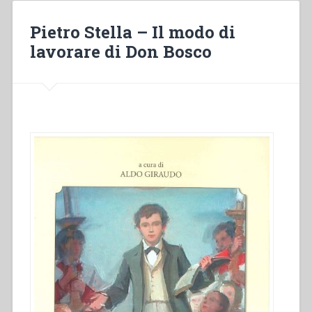
intenzioni
dell’autore
Pietro Stella – Il modo di
e
lavorare di Don Bosco
i
livelli
d’interpretazione.
Domenico
Savio
raccontato
da
don
Bosco:
riflessioni
sulla
Vita.
Atti
del
Simposio”