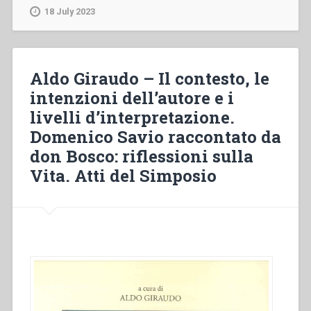
–
18 July 2023
La
“Vita”
di
Domenico
Aldo Giraudo – Il contesto, le
Savio
intenzioni dell’autore e i
scritta
livelli d’interpretazione.
da
don
Domenico Savio raccontato da
Bosco
don Bosco: riflessioni sulla
nella
Vita. Atti del Simposio
storiografia
salesiana
(1859-
1954).
Domenico
Savio
raccontato
da
don