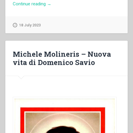
“Pietro
Continue reading
→
Stella
–
Il
18 July 2023
modo
di
lavorare
di
Michele Molineris – Nuova
Don
vita di Domenico Savio
Bosco”