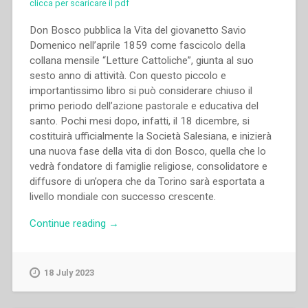
clicca per scaricare il pdf
Don Bosco pubblica la Vita del giovanetto Savio
Domenico nell’aprile 1859 come fascicolo della
collana mensile “Letture Cattoliche”, giunta al suo
sesto anno di attività. Con questo piccolo e
importantissimo libro si può considerare chiuso il
primo periodo dell’azione pastorale e educativa del
santo. Pochi mesi dopo, infatti, il 18 dicembre, si
costituirà ufficialmente la Società Salesiana, e inizierà
una nuova fase della vita di don Bosco, quella che lo
vedrà fondatore di famiglie religiose, consolidatore e
diffusore di un’opera che da Torino sarà esportata a
livello mondiale con successo crescente.
“Aldo
Continue reading
→
Giraudo
–
Il
18 July 2023
contesto,
le