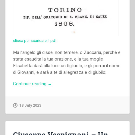
clicca per scaricare il pdf
Ma l’angelo gli disse: non temere, o Zaccaria, perchè è
stata esaudita la tua orazione, e la tua moglie
Elisabetta darà alla luce un figliuolo, e gli porrai il nome
di Giovanni, e sarà a te di allegrezza e di giubilo;
“Giovanni
Continue reading
→
Bosco
–
Vita
18 July 2023
di
S.
Giovanni
Battista”
Giuseppe Vespignani – Un