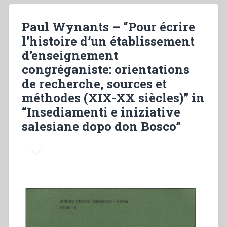
Rua
predicatore”,
Paul Wynants – “Pour écrire
in
l’histoire d’un établissement
“Don
d’enseignement
Michele
Rua
congréganiste: orientations
nella
de recherche, sources et
storia
méthodes (XIX-XX siècles)” in
(1837-
1910)””
“Insediamenti e iniziative
salesiane dopo don Bosco”