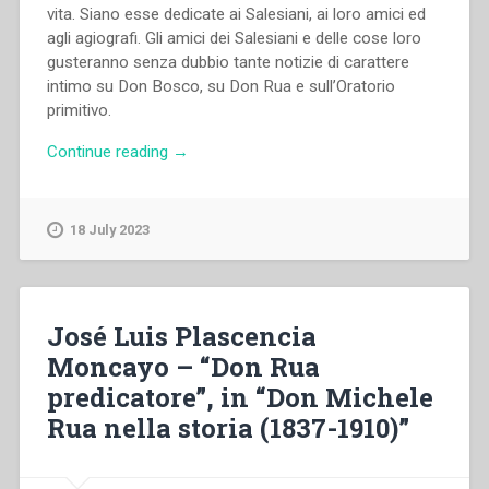
vita. Siano esse dedicate ai Salesiani, ai loro amici ed
agli agiografi. Gli amici dei Salesiani e delle cose loro
gusteranno senza dubbio tante notizie di carattere
intimo su Don Bosco, su Don Rua e sull’Oratorio
primitivo.
“Giuseppe
Continue reading
→
Vespignani
–
Un
18 July 2023
anno
alla
scuola
del
José Luis Plascencia
beato
Moncayo – “Don Rua
don
predicatore”, in “Don Michele
Bosco
(1876-
Rua nella storia (1837-1910)”
1877)”