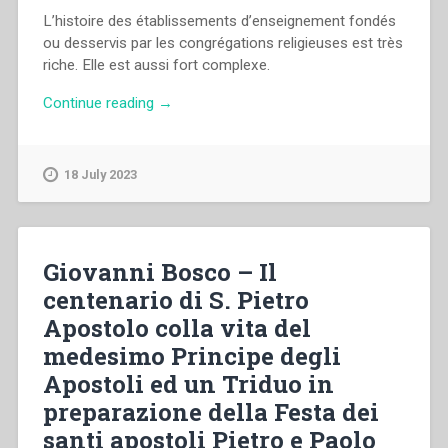
L’histoire des établissements d’enseignement fondés
ou desservis par les congrégations religieuses est très
riche. Elle est aussi fort complexe.
“Paul
Continue reading
→
Wynants
–
“Pour
18 July 2023
écrire
l’histoire
d’un
établissement
Giovanni Bosco – Il
d’enseignement
centenario di S. Pietro
congréganiste:
Apostolo colla vita del
orientations
de
medesimo Principe degli
recherche,
Apostoli ed un Triduo in
sources
preparazione della Festa dei
et
méthodes
santi apostoli Pietro e Paolo