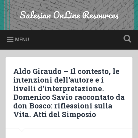
Skip
to
Salesian OnLine Resources
Search
content
MENU
Aldo Giraudo – Il contesto, le
intenzioni dell’autore e i
livelli d’interpretazione.
Domenico Savio raccontato da
don Bosco: riflessioni sulla
Vita. Atti del Simposio