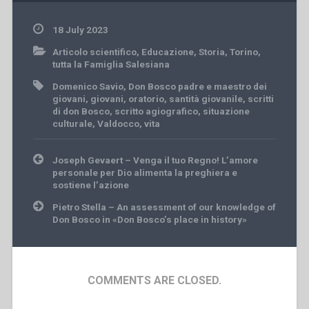
18 July 2023
Articolo scientifico
,
Educazione
,
Storia
,
Torino
,
tutta la Famiglia Salesiana
Domenico Savio
,
Don Bosco padre e maestro dei
giovani
,
giovani
,
oratorio
,
santità giovanile
,
scritti
di don Bosco
,
scritto agiografico
,
situazione
culturale
,
Valdocco
,
vita
Post
Joseph Gevaert – Venga il tuo Regno! L’amore
navigation
personale per Dio alimenta la preghiera e
sostiene l’azione
Pietro Stella – An assessment of our knowledge of
Don Bosco in «Don Bosco’s place in history»
COMMENTS ARE CLOSED.