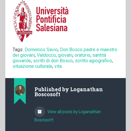
Tags:
Domenico Savio
,
Don Bosco padre e maestro
dei giovani
,
Valdocco
,
giovani
,
oratorio
,
santità
giovanile
,
scritti di don Bosco
,
scritto agiografico
,
situazione culturale
,
vita
Published by
Loganathan
Boscosoft
View all posts by Loganathan
Boscosoft