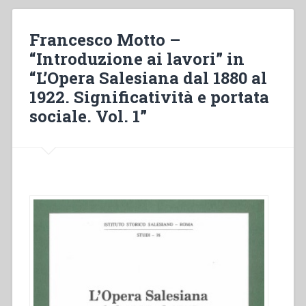
,
in
Francesco Motto –
“L’Opera
“Introduzione ai lavori” in
Salesiana
“L’Opera Salesiana dal 1880 al
dal
1880
1922. Significatività e portata
al
sociale. Vol. 1”
1922.
Significatività
e
portata
sociale””