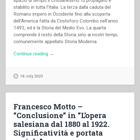
spazio di tempo il Cristianesimo fu propagato e
stabilito in tutta l’Italia. La terza dalla caduta del
Romano impero in Occidente fino alla scoperta
dell’America fatta da Cristoforo Colombo nell’anno
1492, ed è la Storia del Medio Evo. La quarta
comprende il resto della Storia sino ai nostri tempi,
comunemente appellato Storia Moderna.
“Giovanni
Continue reading
→
Bosco
–
La
18 July 2023
Storia
d’Italia
raccontata
alla
Francesco Motto –
gioventù
“Conclusione” in “L’opera
dai
salesiana dal 1880 al 1922.
suoi
primi
Significatività e portata
abitatori