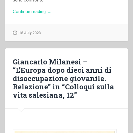
serio confronto.
“Francesco
Continue reading
→
Motto
–
“Introduzione
18 July 2023
ai
lavori”
in
“L’Opera
Giancarlo Milanesi –
Salesiana
“L’Europa dopo dieci anni di
dal
disoccupazione giovanile.
1880
al
Relazione” in “Colloqui sulla
1922.
vita salesiana, 12”
Significatività
e
portata
sociale.
Vol.
1””