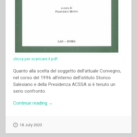
clicca per scaricare il pdf
Quanto alla scelta del soggetto dell’attuale Convegno,
nel corso del 1996 all’interno dell’istituto Storico
Salesiano e della Presidenza ACSSA si è tenuto un
serio confronto.
“Francesco
Continue reading
→
Motto
–
“Introduzione
18 July 2023
ai
lavori”