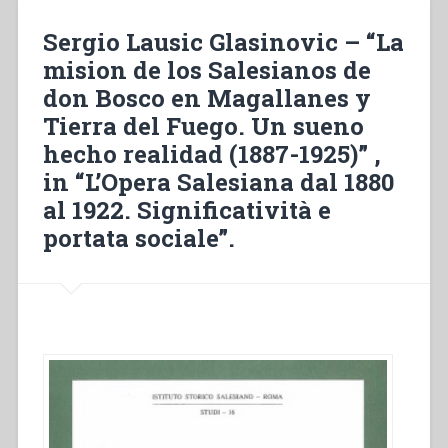
salesiana
dal
Sergio Lausic Glasinovic – “La
1880
mision de los Salesianos de
al
don Bosco en Magallanes y
1922.
Significatività
Tierra del Fuego. Un sueno
e
hecho realidad (1887-1925)” ,
portata
in “L’Opera Salesiana dal 1880
sociale””
al 1922. Significatività e
portata sociale”.