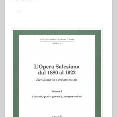
Salesiana
dal
1880
al
1922.
Significatività
e
portata
sociale”.”