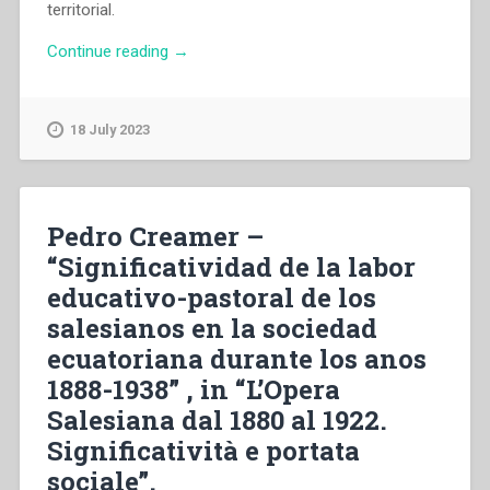
territorial.
“Silvia
Continue reading
→
Laura
Zanini
–
18 July 2023
“Patagonia:
Terreno
para
una
Pedro Creamer –
hìstoria
“Significatividad de la labor
social
educativo-pastoral de los
de
los
salesianos en la sociedad
salesianos.
ecuatoriana durante los anos
El
1888-1938” , in “L’Opera
choque
cultural”
Salesiana dal 1880 al 1922.
,
Significatività e portata
in
sociale”.
“L’Opera