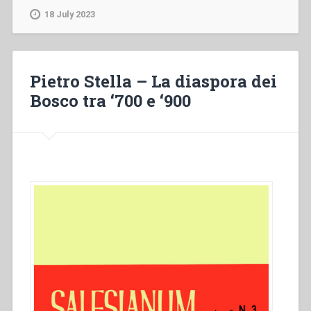
La
18 July 2023
diaspora
dei
Bosco
tra
Pietro Stella – La diaspora dei
’700
Bosco tra ‘700 e ‘900
e
’900”