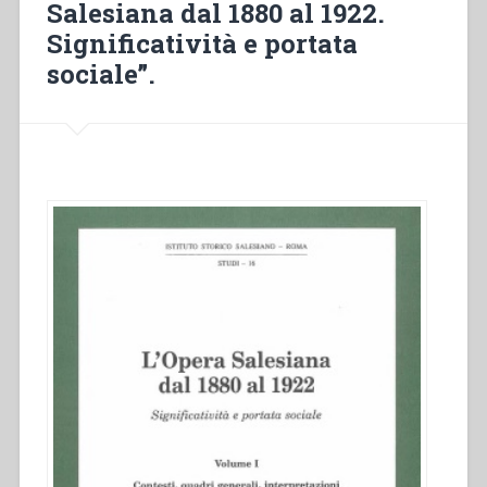
Salesiana dal 1880 al 1922.
y
Tierra
Significatività e portata
del
sociale”.
Fuego.
Un
sueno
hecho
realidad
(1887-
1925)”
,
in
“L’Opera
Salesiana
dal
1880
al
1922.
Significatività
e