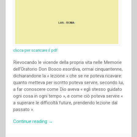
clicca per scaricare il pdf
Rievocando le vicende della propria vita nelle Memorie
dell’Oratorio Don Bosco esordiva, ormai cinquantenne,
dichiarandone la « lezione » che se ne poteva ricavare:
quanto metteva per iscritto poteva servire, secondo lui,
a far conoscere come Dio aveva « egli stesso guidato
ogni cosa in ogni tempo », e come ciò poteva servire «
a superare le difficoltà future, prendendo lezione dal
passato ».
“Pietro
Continue reading
→
Stella
–