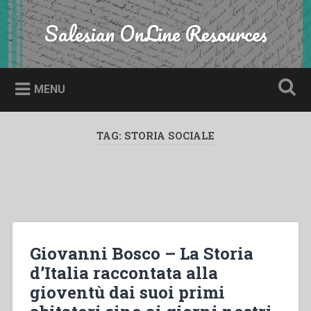
Skip
to
Salesian OnLine Resources
Search
content
MENU
TAG:
STORIA SOCIALE
Giovanni Bosco – La Storia
d’Italia raccontata alla
gioventù dai suoi primi