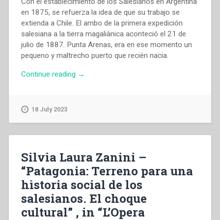
Con el establecimiento de los Salesianos en Argentina
en 1875, se refuerza la idea de que su trabajo se
extienda a Chile. El ambo de la primera expedición
salesiana a la tierra magaliànica aconteció el 21 de
julio de 1887. Punta Arenas, era en ese momento un
pequeno y maltrecho puerto que recién nacia.
“Sergio
Continue reading
→
Lausic
Glasinovic
–
18 July 2023
“La
mision
de
los
Silvia Laura Zanini –
Salesianos
“Patagonia: Terreno para una
de
hìstoria social de los
don
Bosco
salesianos. El choque
en
cultural” , in “L’Opera
Magallanes