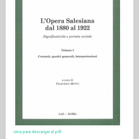
in
“L’Opera
Salesiana
dal
1880
al
1922.
Significatività
e
portata
sociale”.”
clica para descargar el pdf