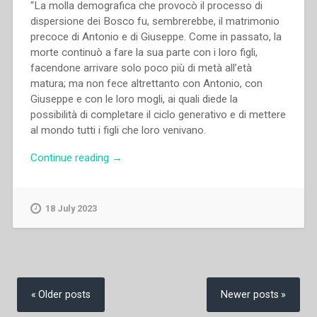
“La molla demografica che provocò il processo di
dispersione dei Bosco fu, sembrerebbe, il matrimonio
precoce di Antonio e di Giuseppe. Come in passato, la
morte continuò a fare la sua parte con i loro figli,
facendone arrivare solo poco più di metà all’età
matura; ma non fece altrettanto con Antonio, con
Giuseppe e con le loro mogli, ai quali diede la
possibilità di completare il ciclo generativo e di mettere
al mondo tutti i figli che loro venivano.
“Pietro
Continue reading
→
Stella
–
La
18 July 2023
diaspora
dei
Bosco
tra
Posts
‘700
navigation
Older posts
Newer posts
e
‘900”