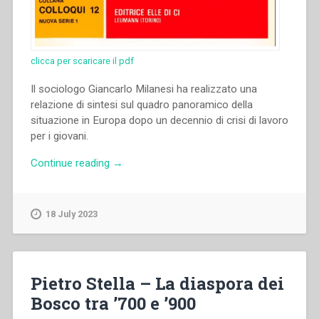
clicca per scaricare il pdf
Il sociologo Giancarlo Milanesi ha realizzato una
relazione di sintesi sul quadro panoramico della
situazione in Europa dopo un decennio di crisi di lavoro
per i giovani.
“Giancarlo
Continue reading
→
Milanesi
–
“L’Europa
18 July 2023
dopo
dieci
anni
di
Pietro Stella – La diaspora dei
disoccupazione
Bosco tra ’700 e ’900
giovanile.