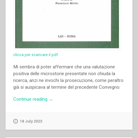
clicca per scaricare il pdf
Mi sembra di poter affermare che una valutazione
positiva delle microstorie presentate non chiuda la
ricerca, anzi ne invochi la prosecuzione, come peraltro
già si auspicava al termine del precedente Convegno.
“Francesco
Continue reading
→
Motto
–
“Conclusione”
18 July 2023
in
“L’opera