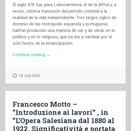
El siglo XIX fue, para Latinoamérica, el de la diffcil y, a
veces, caòtica transición del periodo colonial a la
realidad de la vida independiente. Tres largos siglos de
dominio de las metrópolis espanola y portuguesa
habfan producido una manera de ser y de obrar, en lo
politico y en lo religioso, que no iba a cambiar por el
solo hecho de la emancipación.
“Alberto
Continue reading
→
Gutiérrez
–
“Contexto
18 July 2023
Historico
de
LatinoAmerica”
,
Francesco Motto –
in
“Introduzione ai lavori” , in
“L’Opera
“L’Opera Salesiana dal 1880 al
Salesiana
dal
1922. Significatività e portata