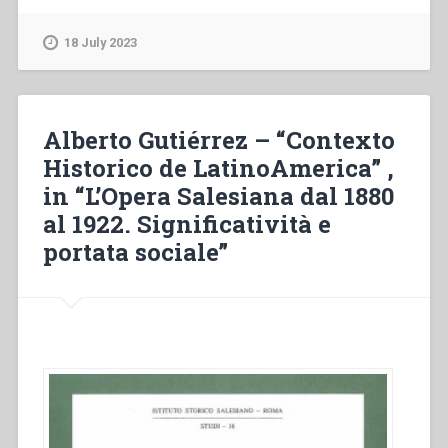
–
“Significatividad
18 July 2023
de
la
labor
educativo-
Alberto Gutiérrez – “Contexto
pastoral
Historico de LatinoAmerica” ,
de
in “L’Opera Salesiana dal 1880
los
salesianos
al 1922. Significatività e
en
portata sociale”
la
sociedad
ecuatoriana
durante
los
anos
1888-
1938”
,