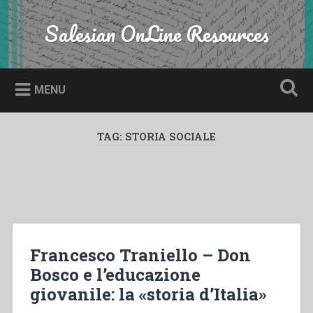
Skip
to
Salesian OnLine Resources
Search
content
MENU
TAG:
STORIA SOCIALE
Francesco Traniello – Don
Bosco e l’educazione
giovanile: la «storia d’Italia»