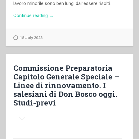
lavoro minorile sono ben lungi dall’essere risolti.
“Piero
Continue reading
→
Bargellini
–
Il
18 July 2023
santo
del
lavoro”
Commissione Preparatoria
Capitolo Generale Speciale –
Linee di rinnovamento. I
salesiani di Don Bosco oggi.
Studi-previ