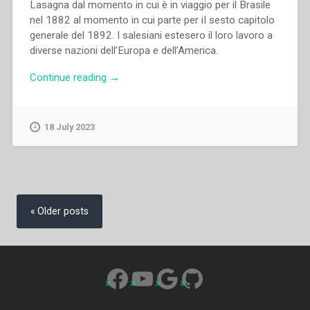
Lasagna dal momento in cui è in viaggio per il Brasile
nel 1882 al momento in cui parte per iI sesto capitolo
generale del 1892. I salesiani estesero il loro lavoro a
diverse nazioni dell’Europa e dell’America.
“Luigi
Continue reading
→
Lasagna
–
Epistolario.
18 July 2023
Introduzione,
note
e
testo
Posts
critico
navigation
Older posts
a
cura
di
Antonio
Facebook
YouTube
Google
GitHub
da
Silva
Ferreira.