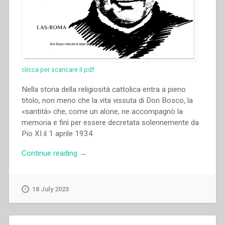
clicca per scaricare il pdf
Nella storia della religiosità cattolica entra a pieno
titolo, non meno che la vita vissuta di Don Bosco, la
«santità» che, come un alone, ne accompagnò la
memoria e finì per essere decretata solennemente da
Pio XI il 1 aprile 1934.
“Pietro
Continue reading
→
Stella
–
Don
18 July 2023
Bosco
nella
storia