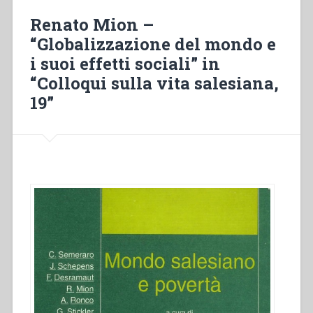
alla
Renato Mion –
gioventù
“Globalizzazione del mondo e
dai
i suoi effetti sociali” in
suoi
primi
“Colloqui sulla vita salesiana,
abitatori
19”
sino
ai
nostri
giorni
con
analoga
carta
geografica
dal
Sacerdote
Giovanni
Bosco”