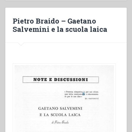
e
l’educazione
giovanile:
Pietro Braido – Gaetano
la
Salvemini e la scuola laica
«storia
d’Italia»”