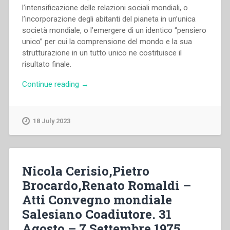
l’intensificazione delle relazioni sociali mondiali, o
l’incorporazione degli abitanti del pianeta in un’unica
società mondiale, o l’emergere di un identico “pensiero
unico” per cui la comprensione del mondo e la sua
strutturazione in un tutto unico ne costituisce il
risultato finale.
“Renato
Continue reading
→
Mion
–
“Globalizzazione
18 July 2023
del
mondo
e
i
Nicola Cerisio,Pietro
suoi
Brocardo,Renato Romaldi –
effetti
Atti Convegno mondiale
sociali”
in
Salesiano Coadiutore. 31
“Colloqui
Agosto – 7 Settembre 1975