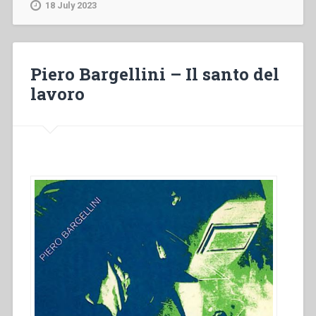
Romaldi
18 July 2023
–
Atti
Convegno
mondiale
Piero Bargellini – Il santo del
Salesiano
lavoro
Coadiutore.
31
Agosto
–
7
Settembre
1975”