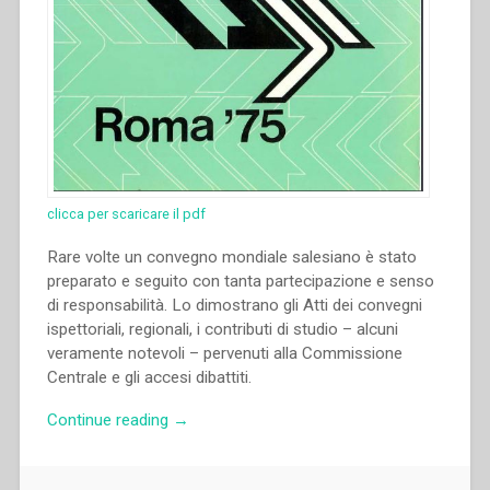
clicca per scaricare il pdf
Rare volte un convegno mondiale salesiano è stato
preparato e seguito con tanta partecipazione e senso
di responsabilità. Lo dimostrano gli Atti dei convegni
ispettoriali, regionali, i contributi di studio – alcuni
veramente notevoli – pervenuti alla Commissione
Centrale e gli accesi dibattiti.
“Nicola
Continue reading
→
Cerisio,Pietro
Brocardo,Renato