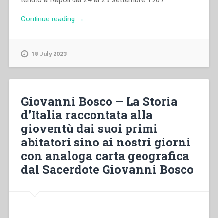
tenuto a Napoli dal 24 al 29 settembre 1907.
“Pietro
Continue reading
→
Braido
–
Gaetano
18 July 2023
Salvemini
e
la
scuola
Giovanni Bosco – La Storia
laica”
d’Italia raccontata alla
gioventù dai suoi primi
abitatori sino ai nostri giorni
con analoga carta geografica
dal Sacerdote Giovanni Bosco