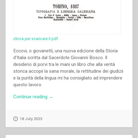
clicca per scaricare il pdf
Eccovi, o giovanetti, una nuova edizione della Storia
d’Italia scritta dal Sacerdote Giovanni Bosco. Il
desiderio di porvi tra le mani un libro che alla verità
storica accopii la sana morale, la rettitudine dei giudizii
e la purità della lingua mi ha consigliato ad imprendere
questo lavoro.
“Giovanni
Continue reading
→
Bosco
–
La
18 July 2023
Storia
d’Italia
raccontata