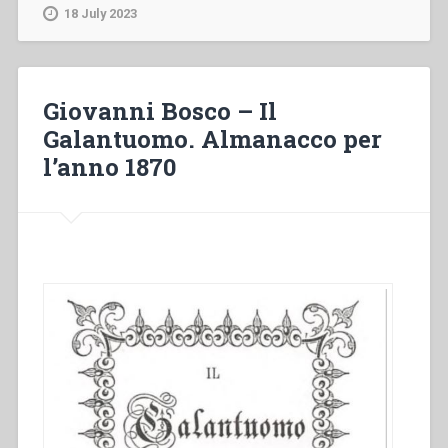
Generale
18 July 2023
Speciale
–
Linee
di
Giovanni Bosco – Il
rinnovamento.
Galantuomo. Almanacco per
I
l’anno 1870
salesiani
di
Don
Bosco
oggi.
Studi-
previ”