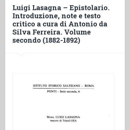
della
Luigi Lasagna – Epistolario.
religiosità
Introduzione, note e testo
cattolica.
critico a cura di Antonio da
Volume
III:
Silva Ferreira. Volume
La
secondo (1882-1892)
canonizzazione(1888-
1934)”