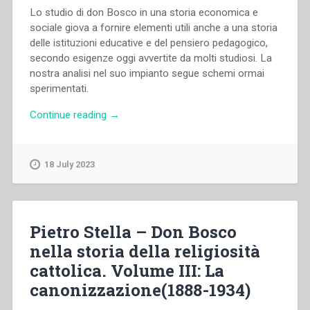
Lo studio di don Bosco in una storia economica e
sociale giova a fornire elementi utili anche a una storia
delle istituzioni educative e del pensiero pedagogico,
secondo esigenze oggi avvertite da molti studiosi. La
nostra analisi nel suo impianto segue schemi ormai
sperimentati.
“Pietro
Continue reading
→
Stella
–
Don
18 July 2023
Bosco
nella
storia
economica
Pietro Stella – Don Bosco
e
nella storia della religiosità
sociale
cattolica. Volume III: La
(1815-
1870)”
canonizzazione(1888-1934)