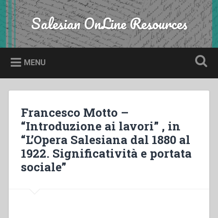
Skip
to
Salesian OnLine Resources
Search
content
MENU
Francesco Motto –
“Introduzione ai lavori” , in
“L’Opera Salesiana dal 1880 al
1922. Significatività e portata
sociale”