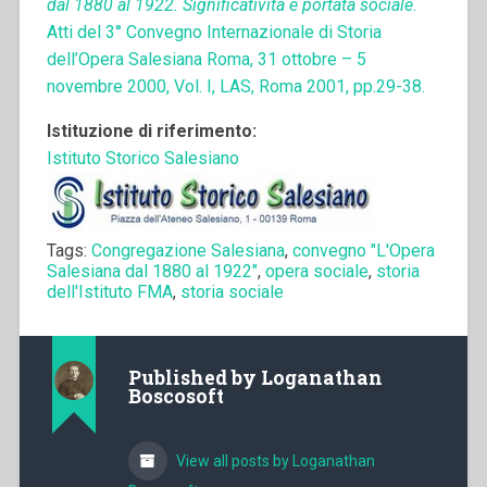
dal 1880 al 1922. Significatività e portata sociale
.
Atti del 3° Convegno Internazionale di Storia
dell’Opera Salesiana Roma, 31 ottobre – 5
novembre 2000, Vol. I, LAS, Roma 2001, pp.29-38.
Istituzione di riferimento:
Istituto Storico Salesiano
Tags:
Congregazione Salesiana
,
convegno "L'Opera
Salesiana dal 1880 al 1922"
,
opera sociale
,
storia
dell'Istituto FMA
,
storia sociale
Published by
Loganathan
Boscosoft
View all posts by Loganathan