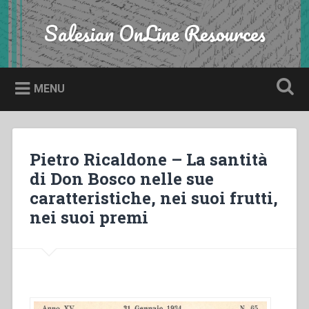
Skip
to
Salesian OnLine Resources
Search
content
MENU
Pietro Ricaldone – La santità
di Don Bosco nelle sue
caratteristiche, nei suoi frutti,
nei suoi premi