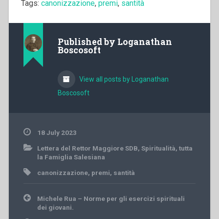
Tags:
canonizzazione
,
premi
,
santità
Published by
Loganathan
Boscosoft
View all posts by Loganathan
Boscosoft
18 July 2023
Lettera del Rettor Maggiore SDB
,
Spiritualità
,
tutta
la Famiglia Salesiana
canonizzazione
,
premi
,
santità
Post
Michele Rua – Norme per gli esercizi spirituali
navigation
dei giovani.