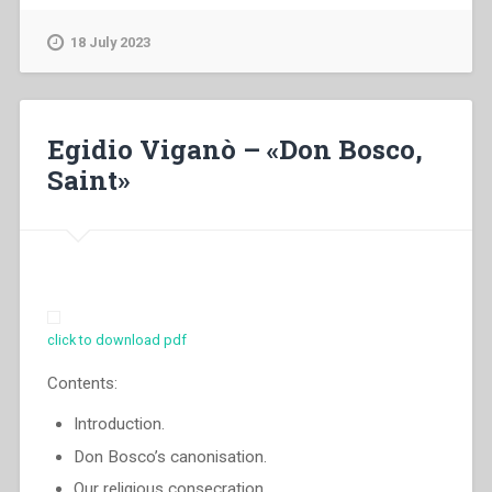
–
Il
18 July 2023
colle
Don
Bosco”
Egidio Viganò – «Don Bosco,
Saint»
click to download pdf
Contents:
Introduction.
Don Bosco’s canonisation.
Our religious consecration.