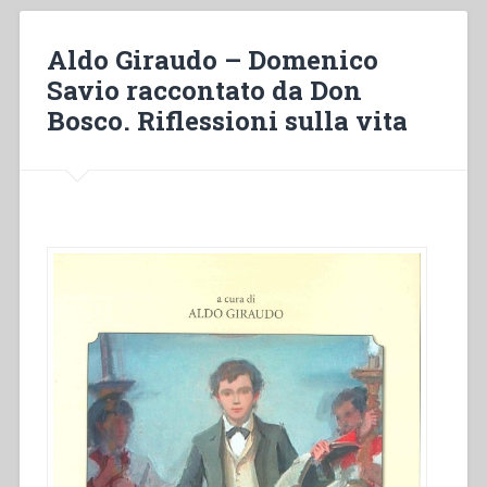
di
Domenico
Aldo Giraudo – Domenico
Savio
Savio raccontato da Don
scritta
Bosco. Riflessioni sulla vita
da
don
Bosco
nella
storiografia
salesiana
(1859-
1954).
Domenico
Savio
raccontato
da
don
Bosco:
riflessioni
sulla