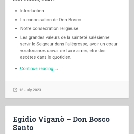
Introduction.
La canonisation de Don Bosco.
Notre consécration religieuse.
Les grandes valeurs de la sainteté salésienne:
servir le Seigneur dans l’allégresse; avoir un coeur
«oratoriano»; savoir se faire aimer; être des
ascètes dans le quotidien.
“Egidio
Continue reading
→
Viganò
–
«Don
18 July 2023
Bosco
Saint»”
Egidio Viganò – Don Bosco
Santo