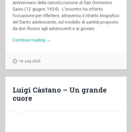
anniversario della canonizzazione di San Domenico
Savio (12 giugno 1954). L’incontro ha offerto
l’occasione per riflettere, attraverso il ritratto biografico
del Santo adolescente, sul modello di santità proposto
da don Bosco agli adolescenti e ai giovani.
“Aldo
Continue reading
→
Giraudo
–
Domenico
18 July 2023
Savio
raccontato
da
Don
Luigi Càstano – Un grande
Bosco.
cuore
Riflessioni
sulla
vita”