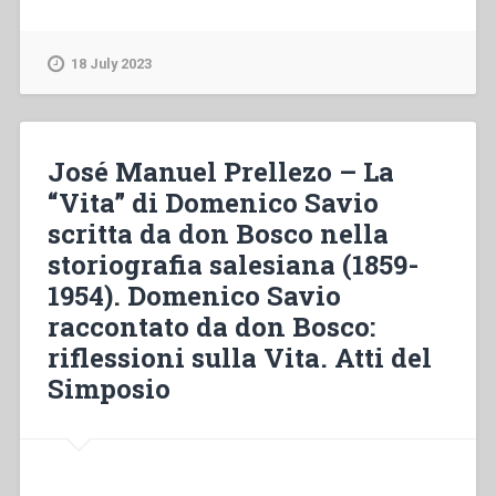
Wielgoß,Maria
Maul
–
18 July 2023
“L’inserimento
delle
FMA
e
José Manuel Prellezo – La
dei
“Vita” di Domenico Savio
Salesiani
scritta da don Bosco nella
nella
realtà
storiografia salesiana (1859-
dei
1954). Domenico Savio
paesi
raccontato da don Bosco:
di
lingua
riflessioni sulla Vita. Atti del
tedesca”
Simposio
in
“Sviluppo
del
carisma
di