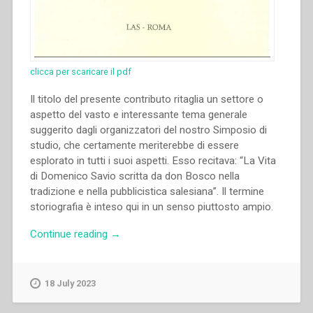
clicca per scaricare il pdf
Il titolo del presente contributo ritaglia un settore o
aspetto del vasto e interessante tema generale
suggerito dagli organizzatori del nostro Simposio di
studio, che certamente meriterebbe di essere
esplorato in tutti i suoi aspetti. Esso recitava: “La Vita
di Domenico Savio scritta da don Bosco nella
tradizione e nella pubblicistica salesiana”. Il termine
storiografia è inteso qui in un senso piuttosto ampio.
“José
Continue reading
→
Manuel
Prellezo
–
18 July 2023
La
“Vita”