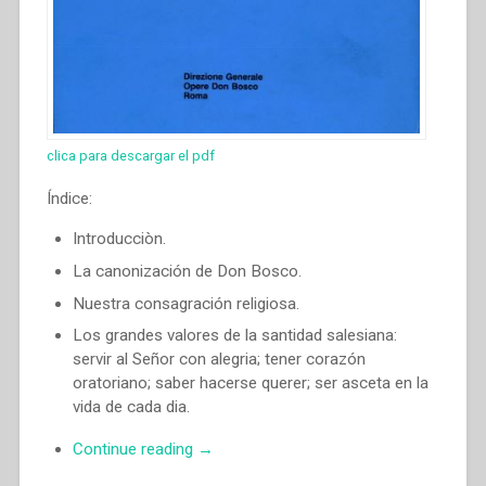
clica para descargar el pdf
Índice:
Introducciòn.
La canonización de Don Bosco.
Nuestra consagración religiosa.
Los grandes valores de la santidad salesiana:
servir al Señor con alegria; tener corazón
oratoriano; saber hacerse querer; ser asceta en la
vida de cada dia.
“Egidio
Continue reading
→
Viganò