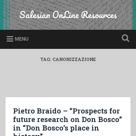
Skip
to
Salesian OnLine Resources
Search
content
MENU
TAG:
CANONIZZAZIONE
Pietro Braido – “Prospects for
future research on Don Bosco”
in “Don Bosco’s place in