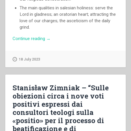
The main qualities in salesian holiness: serve the
Lord in gladness; an oratorian heart; attracting the
love of our charges; the asceticism of the daily
grind.
“Egidio
Continue reading
→
Viganò
–
«Don
18 July 2023
Bosco,
Saint»”
Stanisław Zimniak – “Sulle
obiezioni circa i nove voti
positivi espressi dai
consultori teologi sulla
«positio» per il processo di
beatificazione e di