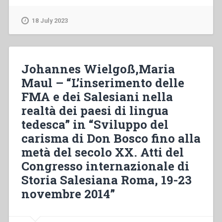
–
“Prospects
18 July 2023
for
future
research
on
Johannes Wielgoß,Maria
Don
Maul – “L’inserimento delle
Bosco”
FMA e dei Salesiani nella
in
“Don
realtà dei paesi di lingua
Bosco’s
tedesca” in “Sviluppo del
place
carisma di Don Bosco fino alla
in
history””
metà del secolo XX. Atti del
Congresso internazionale di
Storia Salesiana Roma, 19-23
novembre 2014”