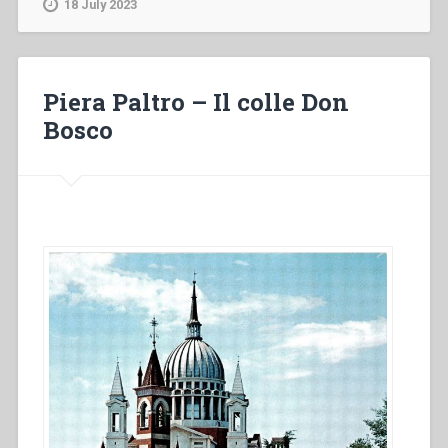
18 July 2023
grande
cuore”
Piera Paltro – Il colle Don
Bosco