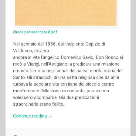
clicca per scaricare il pdf
Nel gennaio del 1856, dall’incipiente Ospizio di
Valdocco, dov’era
ancora in vita l’angelico Domenico Savio, Don Bosco si
recò a Viarigi, nell’Astigiano, a predicare una missione
rimasta famosa negli annali del paese e nella storia del
Santo. Gli strascichi di una setta religiosa che da anni
turbava la secolare vita cristiana del piccolo centro
monferrino e della zona circostante, pareva non
volessero scomparire. Già due predicazioni
straordinarie erano fallite.
“Luigi
Continue reading
→
Càstano
–
Un