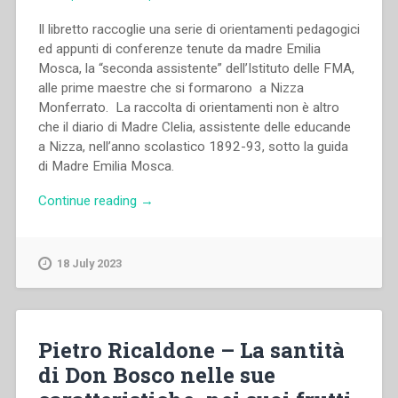
Il libretto raccoglie una serie di orientamenti pedagogici
ed appunti di conferenze tenute da madre Emilia
Mosca, la “seconda assistente” dell’Istituto delle FMA,
alle prime maestre che si formarono a Nizza
Monferrato. La raccolta di orientamenti non è altro
che il diario di Madre Clelia, assistente delle educande
a Nizza, nell’anno scolastico 1892-93, sotto la guida
di Madre Emilia Mosca.
“Clelia
Continue reading
→
Genghini
–
Un
18 July 2023
anno
di
assistenza
sotto
Pietro Ricaldone – La santità
la
di Don Bosco nelle sue
guida
di