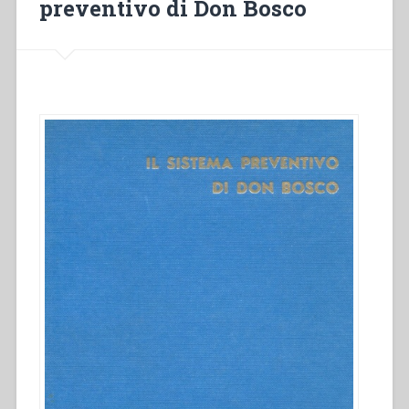
preventivo di Don Bosco
(1881-
1901)”
in
“Colloqui
sulla
vita
salesiana,
14””