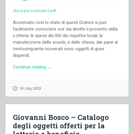
clicca per scaricare il pdf
Accennato così lo stato di questi Oratorii si può
facilmente conoscere ove sia diretto il provento della
Lotteria: le spese dei fitti dei rispettivi locali, la
manutenzione delle scuole, e delle chiese, dar pane ai
centocinquanta ricoverati sono oggetti di gravi
dispendi.
“Giovanni
Continue reading
→
Bosco
–
Catalogo
18 July 2023
degli
oggetti
posti
in
Giovanni Bosco – Catalogo
lotteria
degli oggetti offerti per la
a
favore