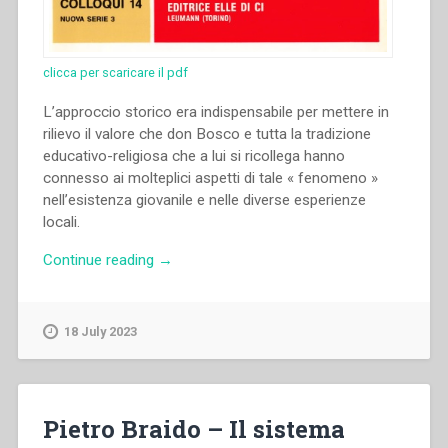
clicca per scaricare il pdf
L’approccio storico era indispensabile per mettere in
rilievo il valore che don Bosco e tutta la tradizione
educativo-religiosa che a lui si ricollega hanno
connesso ai molteplici aspetti di tale « fenomeno »
nell’esistenza giovanile e nelle diverse esperienze
locali.
“Ramón
Continue reading
→
Alberdi
–
“La
18 July 2023
festa
nell’esperienza
salesiana
della
Pietro Braido – Il sistema
Spagna