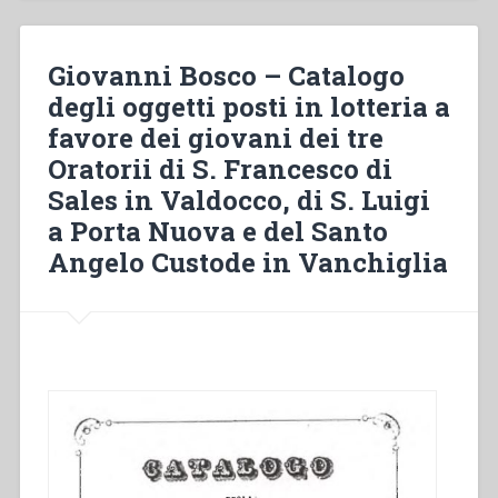
Salésiens
de
Don
Giovanni Bosco – Catalogo
Bosco
degli oggetti posti in lotteria a
à
favore dei giovani dei tre
Dinan
1891-
Oratorii di S. Francesco di
1903”
Sales in Valdocco, di S. Luigi
a Porta Nuova e del Santo
Angelo Custode in Vanchiglia