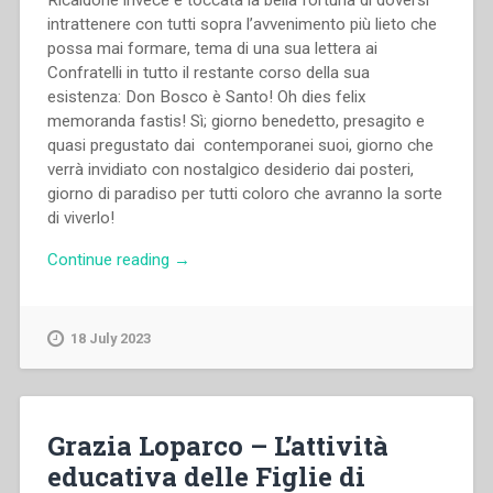
intrattenere con tutti sopra l’avvenimento più lieto che
possa mai formare, tema di una sua lettera ai
Confratelli in tutto il restante corso della sua
esistenza: Don Bosco è Santo! Oh dies felix
memoranda fastis! Sì; giorno benedetto, presagito e
quasi pregustato dai contemporanei suoi, giorno che
verrà invidiato con nostalgico desiderio dai posteri,
giorno di paradiso per tutti coloro che avranno la sorte
di viverlo!
“Pietro
Continue reading
→
Ricaldone
–
La
18 July 2023
santità
di
Don
Bosco
Grazia Loparco – L’attività
nelle
educativa delle Figlie di
sue