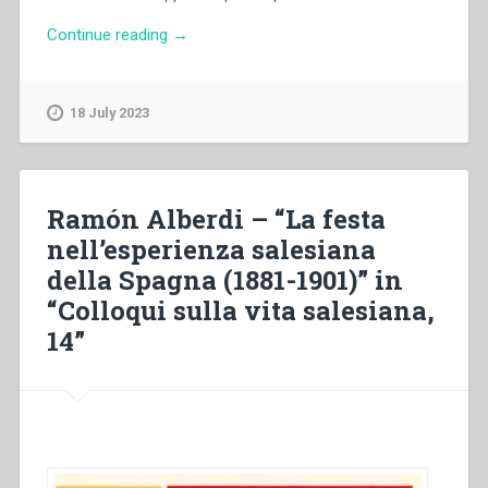
“Giovanni
Continue reading
→
Bosco
–
Catalogo
18 July 2023
degli
oggetti
offerti
per
Ramón Alberdi – “La festa
la
nell’esperienza salesiana
lotteria
della Spagna (1881-1901)” in
a
beneficio
“Colloqui sulla vita salesiana,
dell’oratorio
14”
maschile
di
S.
Francesco
di
Sales