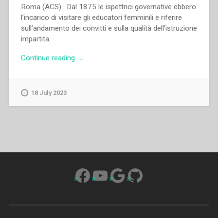
Roma (ACS). Dal 1875 le ispettrici governative ebbero
l’incarico di visitare gli educatori femminili e riferire
sull’andamento dei convitti e sulla qualità dell’istruzione
impartita.
“Grazia
Continue reading
→
Loparco
–
L’attività
18 July 2023
educativa
delle
Figlie
di
Maria
Ausiliatrice
in
Facebook
YouTube
Google
GitHub
Italia
attraverso
le
ispezioni
governative