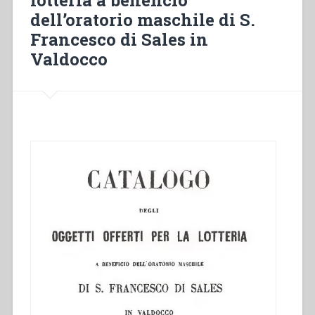
lotteria a beneficio
dei
dell’oratorio maschile di S.
giovani
Francesco di Sales in
dei
Valdocco
tre
Oratorii
di
S.
Francesco
di
Sales
in
Valdocco,
di
S.
Luigi
a
Porta
Nuova
e
del