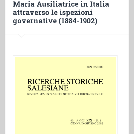
Maria Ausiliatrice in Italia
caratteristiche,
nei
attraverso le ispezioni
suoi
governative (1884-1902)
frutti,
nei
suoi
premi”