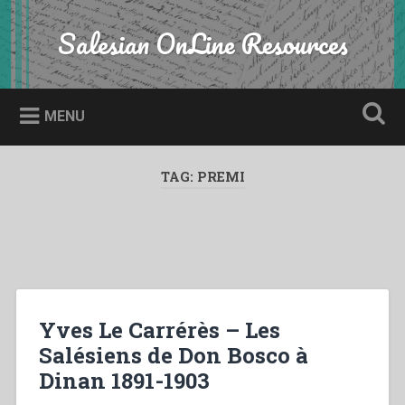
Skip
to
Salesian OnLine Resources
Search
content
MENU
TAG:
PREMI
Yves Le Carrérès – Les
Salésiens de Don Bosco à
Dinan 1891-1903