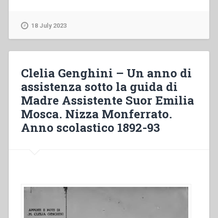
Braido
–
Il
18 July 2023
sistema
preventivo
di
Don
Clelia Genghini – Un anno di
Bosco”
assistenza sotto la guida di
Madre Assistente Suor Emilia
Mosca. Nizza Monferrato.
Anno scolastico 1892-93