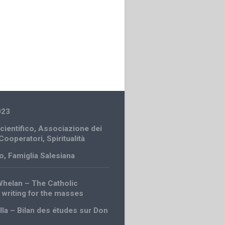
023
cientifico
,
Associazione dei
 Cooperatori
,
Spiritualità
o
,
Famiglia Salesiana
helan – The Catholic
 writing for the masses
ella – Bilan des études sur Don