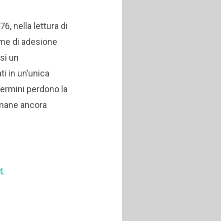
, nella lettura di
rme di adesione
asi un
i in un’unica
termini perdono la
rimane ancora
4.