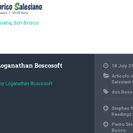
siana
,
don Bosco
Loganathan Boscosoft
18 July 2
Articolo s
Salesiani
 by Loganathan Boscosoft
don Bosc
Post
Stephen W
navigation
Readings:
Pietro St
Bosco