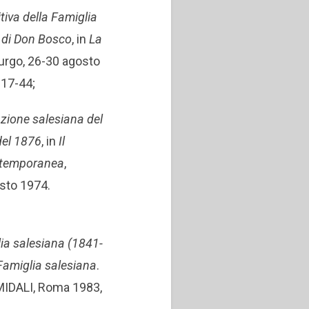
tiva della Famiglia
 di Don Bosco
, in
La
rgo, 26-30 agosto
 17-44;
zione salesiana del
del 1876
, in
Il
ontemporanea
,
osto 1974.
ia salesiana (1841-
 Famiglia salesiana
.
 MIDALI, Roma 1983,