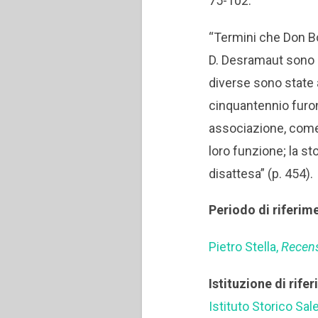
75-102.
“Termini che Don Bo
D. Desramaut sono d
diverse sono state a
cinquantennio furon
associazione, come 
loro funzione; la s
disattesa” (p. 454).
Periodo di riferim
Pietro Stella,
Recen
Istituzione di rife
Istituto Storico Sal