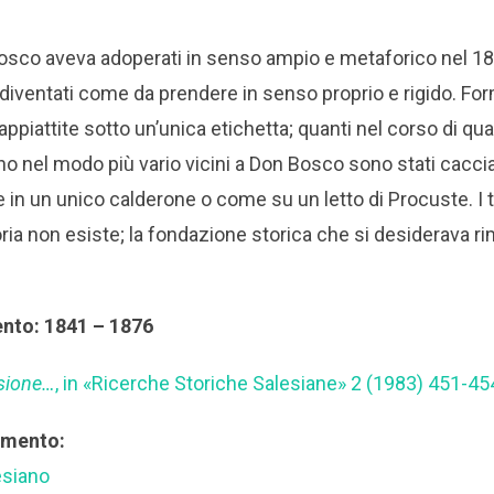
sco aveva adoperati in senso ampio e metaforico nel 1876
iventati come da prendere in senso proprio e rigido. Fo
ppiattite sotto un’unica etichetta; quanti nel corso di qu
o nel modo più vario vicini a Don Bosco sono stati cacciat
in un unico calderone o come su un letto di Procuste. I 
toria non esiste; la fondazione storica che si desiderava 
ento: 1841 – 1876
sione…
, in «Ricerche Storiche Salesiane» 2 (1983) 451-45
rimento:
esiano