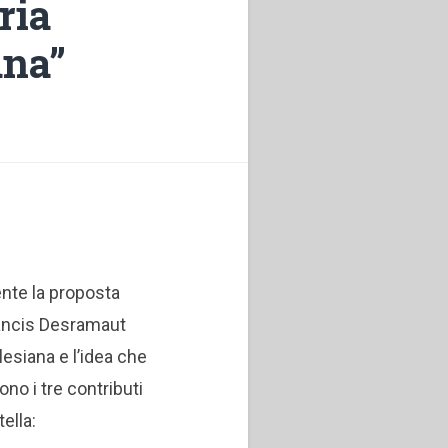
ria
ana”
nte la proposta
rancis Desramaut
lesiana e l’idea che
no i tre contributi
ella: