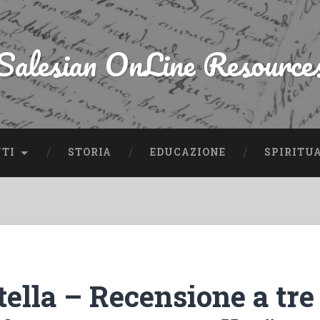
Salesian OnLine Resource
NTI
STORIA
EDUCAZIONE
SPIRITU
tella – Recensione a tre 