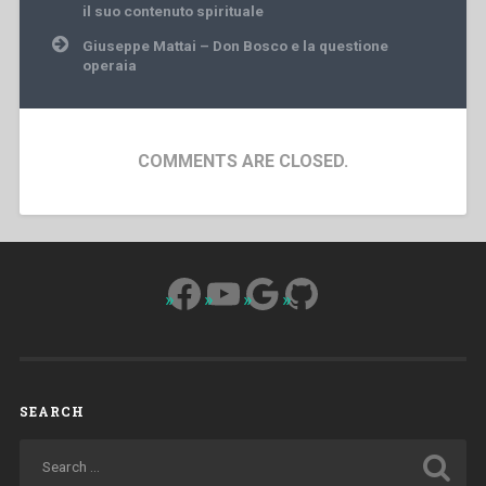
il suo contenuto spirituale
Giuseppe Mattai – Don Bosco e la questione
operaia
COMMENTS ARE CLOSED.
Facebook
YouTube
Google
GitHub
SEARCH