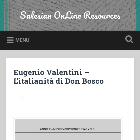
Skip
to
Salesian OnLine Resources
Search
content
MENU
Eugenio Valentini –
L’italianità di Don Bosco