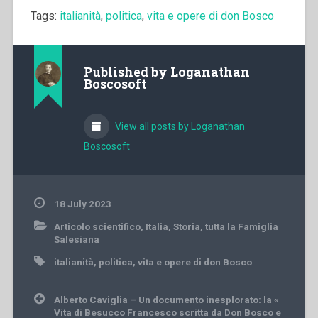
Tags:
italianità
,
politica
,
vita e opere di don Bosco
Published by
Loganathan
Boscosoft
View all posts by Loganathan
Boscosoft
18 July 2023
Articolo scientifico
,
Italia
,
Storia
,
tutta la Famiglia
Salesiana
italianità
,
politica
,
vita e opere di don Bosco
Post
Alberto Caviglia – Un documento inesplorato: la «
navigation
Vita di Besucco Francesco scritta da Don Bosco e