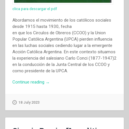
clica para descargar el pdf
Abordamos el movimiento de los católicos sociales
desde 1915 hasta 1930, fecha
en que los Circulos de Obreros (CCOO) y la Union
Popular Católica Argentina (UPCA) pierden influencia
en las luchas sociales cediendo lugar a la emergente
Acción Católica Argentina. En este contexto situamos
la experiencia del salesiano Carlo Conci (1877-1947)2
en la conducción de la Junta Central de los CCOO y
corno presidente de la UPCA.
“Iván
Continue reading
→
Ariel
Fresia
–
18 July 2023
Carlo
Conci,
catolicismo
social