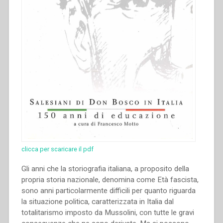
alla
metà
del
secolo
XX.
Atti
del
Congresso
internazionale
di
Storia
Salesiana
Roma,
clicca per scaricare il pdf
19-
23
Gli anni che la storiografia italiana, a proposito della
novembre
propria storia nazionale, denomina come Età fascista,
2014””
sono anni particolarmente difficili per quanto riguarda
la situazione politica, caratterizzata in Italia dal
totalitarismo imposto da Mussolini, con tutte le gravi