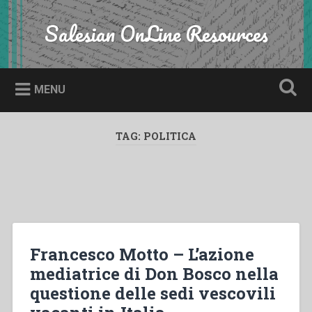
Skip
to
Salesian OnLine Resources
Search
content
MENU
TAG:
POLITICA
Francesco Motto – L’azione
mediatrice di Don Bosco nella
questione delle sedi vescovili