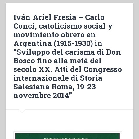
expansion
(1878-
Iván Ariel Fresia – Carlo
1883)”
Conci, catolicismo social y
in
movimiento obrero en
“Cahier
Salésiens.
Argentina (1915-1930) in
Etudes
“Sviluppo del carisma di Don
préalables
Bosco fino alla metà del
à
une
secolo XX. Atti del Congresso
biographie
internazionale di Storia
de
Salesiana Roma, 19-23
saint
novembre 2014”
Jean
Bosco””