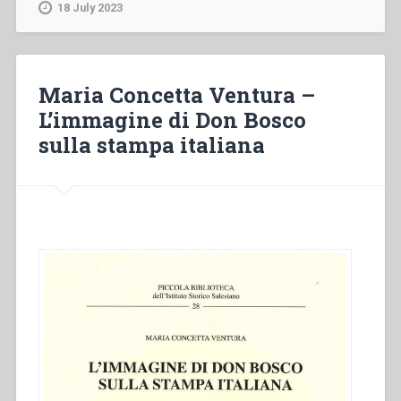
L’azione
18 July 2023
mediatrice
di
Don
Bosco
Maria Concetta Ventura –
nella
L’immagine di Don Bosco
questione
sulla stampa italiana
delle
sedi
vescovili
vacanti
in
Italia”