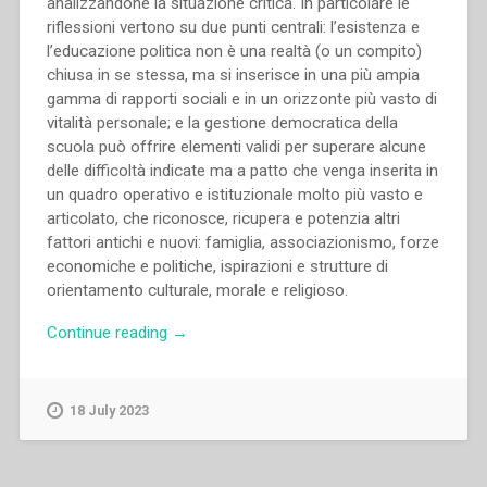
analizzandone la situazione critica. In particolare le
riflessioni vertono su due punti centrali: l’esistenza e
l’educazione politica non è una realtà (o un compito)
chiusa in se stessa, ma si inserisce in una più ampia
gamma di rapporti sociali e in un orizzonte più vasto di
vitalità personale; e la gestione democratica della
scuola può offrire elementi validi per superare alcune
delle difficoltà indicate ma a patto che venga inserita in
un quadro operativo e istituzionale molto più vasto e
articolato, che riconosce, ricupera e potenzia altri
fattori antichi e nuovi: famiglia, associazionismo, forze
economiche e politiche, ispirazioni e strutture di
orientamento culturale, morale e religioso.
“Pietro
Continue reading
→
Braido
–
Politica
18 July 2023
dell’educazione
e
educazione