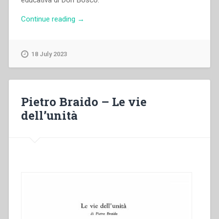
educativa di Don Bosco.
“Carlo
Continue reading
→
Nanni
–
Don
18 July 2023
Bosco,
i
salesiani,
l’Italia
Pietro Braido – Le vie
in
dell’unità
150
anni
di
storia”