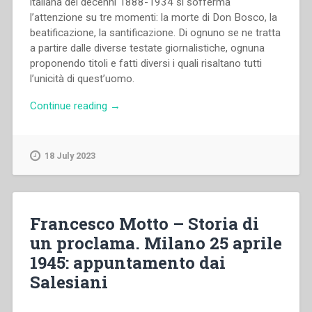
italiana dei decenni 1888-1934 si sofferma
l’attenzione su tre momenti: la morte di Don Bosco, la
beatificazione, la santificazione. Di ognuno se ne tratta
a partire dalle diverse testate giornalistiche, ognuna
proponendo titoli e fatti diversi i quali risaltano tutti
l’unicità di quest’uomo.
“Maria
Continue reading
→
Concetta
Ventura
–
18 July 2023
L’immagine
di
Don
Bosco
Francesco Motto – Storia di
sulla
un proclama. Milano 25 aprile
stampa
1945: appuntamento dai
italiana”
Salesiani