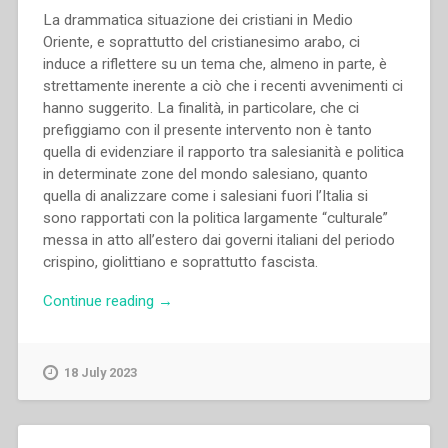
La drammatica situazione dei cristiani in Medio
Oriente, e soprattutto del cristianesimo arabo, ci
induce a riflettere su un tema che, almeno in parte, è
strettamente inerente a ciò che i recenti avvenimenti ci
hanno suggerito. La finalità, in particolare, che ci
prefiggiamo con il presente intervento non è tanto
quella di evidenziare il rapporto tra salesianità e politica
in determinate zone del mondo salesiano, quanto
quella di analizzare come i salesiani fuori l’Italia si
sono rapportati con la politica largamente “culturale”
messa in atto all’estero dai governi italiani del periodo
crispino, giolittiano e soprattutto fascista.
“Giorgio
Continue reading
→
Rossi
–
“La
18 July 2023
politica
culturale
italiana