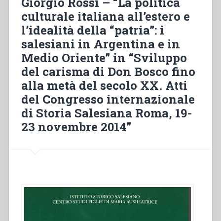
Giorgio Rossi – “La politica
y
culturale italiana all’estero e
movimiento
l’idealità della “patria”: i
obrero
en
salesiani in Argentina e in
Argentina
Medio Oriente” in “Sviluppo
(1915-
del carisma di Don Bosco fino
1930)
in
alla metà del secolo XX. Atti
“Sviluppo
del Congresso internazionale
del
di Storia Salesiana Roma, 19-
carisma
23 novembre 2014”
di
Don
Bosco
fino
alla
metà
del
secolo
XX.