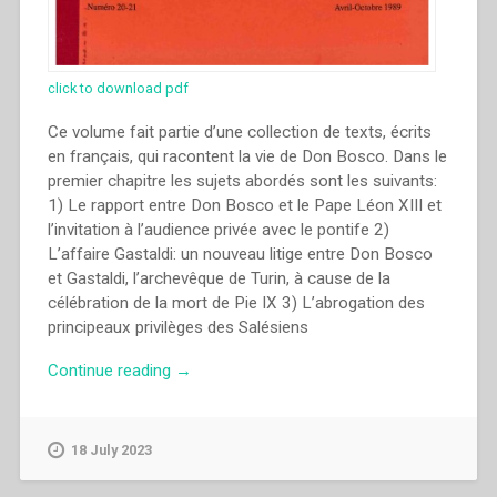
click to download pdf
Ce volume fait partie d’une collection de texts, écrits
en français, qui racontent la vie de Don Bosco. Dans le
premier chapitre les sujets abordés sont les suivants:
1) Le rapport entre Don Bosco et le Pape Léon XIII et
l’invitation à l’audience privée avec le pontife 2)
L’affaire Gastaldi: un nouveau litige entre Don Bosco
et Gastaldi, l’archevêque de Turin, à cause de la
célébration de la mort de Pie IX 3) L’abrogation des
principeaux privilèges des Salésiens
“Francis
Continue reading
→
Desramaut
–
“VII.
18 July 2023
La
grande