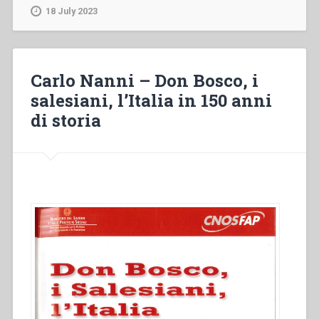
“Salesiani
18 July 2023
e
l’educazione
dei
giovani
Carlo Nanni – Don Bosco, i
durante
salesiani, l’Italia in 150 anni
il
di storia
periodo
del
fascismo”
in
”
Salesiani
di
Don
Bosco
in
Italia”.”