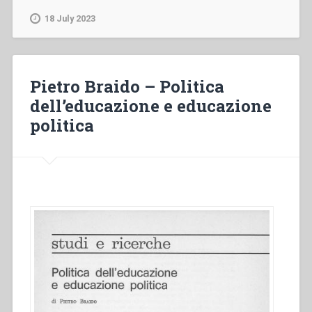
Religiosità
18 July 2023
vissuta
in
Italia
nell’800”
Pietro Braido – Politica
dell’educazione e educazione
politica