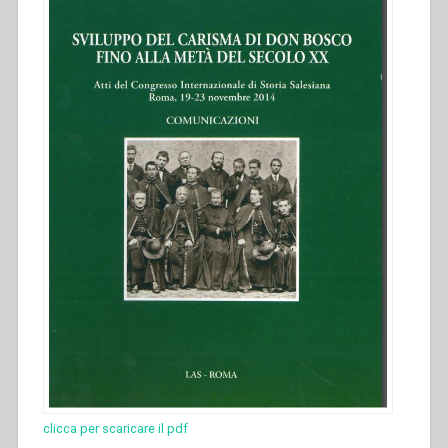
Atti
del
Congresso
internazionale
di
Storia
Salesiana
Roma,
19-
23
novembre
2014””
clicca per scaricare il pdf