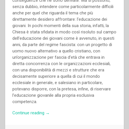
conseguenze che ne sono derivate. Ma si possono,
senza dubbio, intendere come particolarmente difficili
anche per quel che riguarda il tema che più
direttamente desidero affrontare: l’educazione dei
giovani. In pochi momenti della sua storia, infatti, la
Chiesa è stata sfidata in modo così risoluto sul campo
dell’educazione dei giovani come è avvenuto, in questi
anni, da parte del regime fascista: con un progetto di
uomo nuovo alternativo a quello cristiano, con
un’organizzazione per fascia d’età che entrava in
diretta concorrenza con le organizzazioni ecclesiali,
con una disponibilità di mezzi e strutture che era
decisamente superiore a quella di cui il mondo
ecclesiale in generale, e salesiano in particolare,
potevano disporre, con la pretesa, infine, di riservare
l’educazione giovanile alla propria esclusiva
competenza.
“Silvano
Continue reading
→
Oni
–