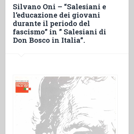
all’estero
Silvano Oni – “Salesiani e
e
l’educazione dei giovani
l’idealità
durante il periodo del
della
“patria”:
fascismo” in ” Salesiani di
i
Don Bosco in Italia”.
salesiani
in
Argentina
e
in
Medio
Oriente”
in
“Sviluppo
del
carisma
di
Don
Bosco
fino