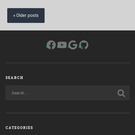
politica”
Posts
navigation
Older posts
Facebook
YouTube
Google
GitHub
SEARCH
CATEGORIES