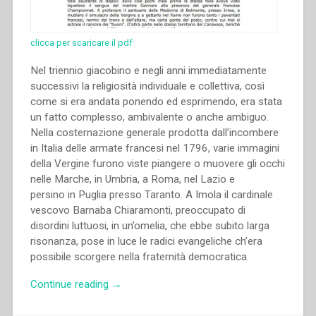
clicca per scaricare il pdf
Nel triennio giacobino e negli anni immediatamente
successivi la religiosità individuale e collettiva, così
come si era andata ponendo ed esprimendo, era stata
un fatto complesso, ambivalente o anche ambiguo.
Nella costernazione generale prodotta dall’incombere
in Italia delle armate francesi nel 1796, varie immagini
della Vergine furono viste piangere o muovere gli occhi
nelle Marche, in Umbria, a Roma, nel Lazio e
persino in Puglia presso Taranto. A Imola il cardinale
vescovo Barnaba Chiaramonti, preoccupato di
disordini luttuosi, in un’omelia, che ebbe subito larga
risonanza, pose in luce le radici evangeliche ch’era
possibile scorgere nella fraternità democratica.
“Pietro
Continue reading
→
Stella
–