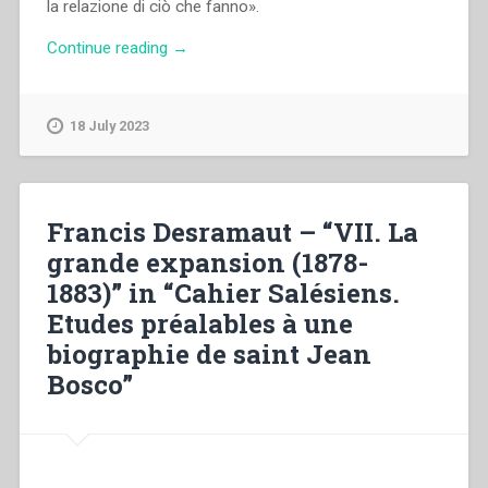
la relazione di ciò che fanno».
“Francesco
Continue reading
→
Motto
–
Storia
18 July 2023
di
un
proclama.
Milano
Francis Desramaut – “VII. La
25
grande expansion (1878-
aprile
1883)” in “Cahier Salésiens.
1945:
appuntamento
Etudes préalables à une
dai
biographie de saint Jean
Salesiani”
Bosco”