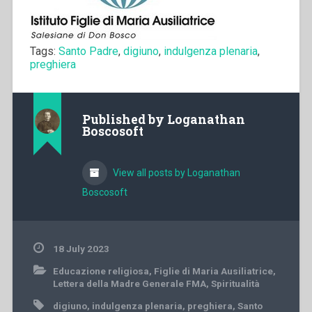
Tags:
Santo Padre
,
digiuno
,
indulgenza plenaria
,
preghiera
Published by
Loganathan
Boscosoft
View all posts by Loganathan
Boscosoft
18 July 2023
Educazione religiosa
,
Figlie di Maria Ausiliatrice
,
Lettera della Madre Generale FMA
,
Spiritualità
digiuno
,
indulgenza plenaria
,
preghiera
,
Santo