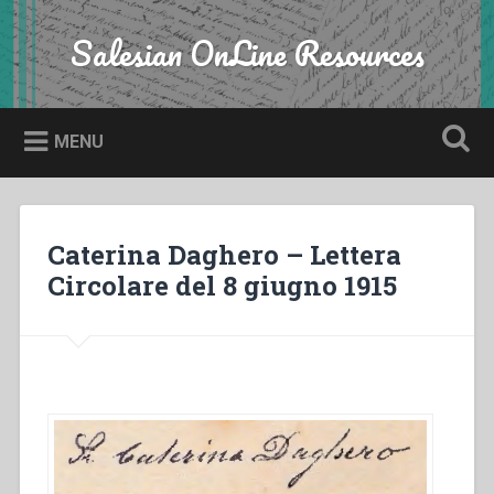
Skip
to
Salesian OnLine Resources
Search
content
MENU
Caterina Daghero – Lettera
Circolare del 8 giugno 1915