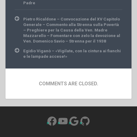
Padre
Post
Pietro Ricaldone – Convocazione del XV Capitolo
navigation
Generale – Commento alla Strenna sulla Povertà
– Preghiere per la Causa della Ven. Madre
Mazzarello – Fomentare con zelo la devozione al
Ven. Domenico Savio – Strenna per il 1938
Egidio Viganò – «Vigilate, con la cintura ai fianchi
e le lampade accese!»
COMMENTS ARE CLOSED.
Facebook
YouTube
Google
GitHub