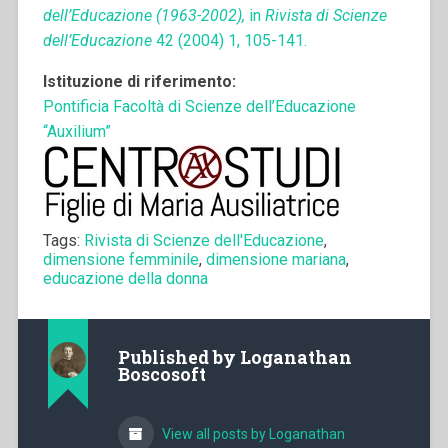
dell’Educazione (1963-2002),
in
Rivista di Scienze
dell’Educazione
42 (2004) 1, 105-141.
Istituzione di riferimento:
Pontificia Facoltà di Scienze dell’Educazione
“Auxilium”
Tags:
Rivista di Scienze dell'Educazione
,
dimensione femminile
,
dimensione mariana
,
educazione della donna
Published by
Loganathan
Boscosoft
View all posts by Loganathan