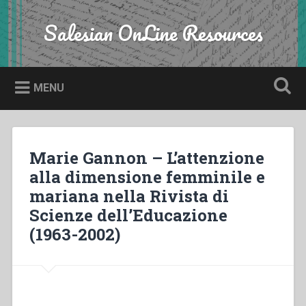
Skip
to
Salesian OnLine Resources
Search
content
MENU
Marie Gannon – L’attenzione
alla dimensione femminile e
mariana nella Rivista di
Scienze dell’Educazione
(1963-2002)