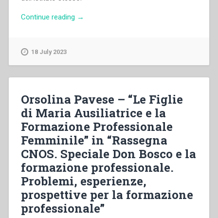
“Barbara
Continue reading
→
Passeri
–
“CIOFS
18 July 2023
E
CIOFS-
FP:
una
Orsolina Pavese – “Le Figlie
presenza
di Maria Ausiliatrice e la
“civilista”
Formazione Professionale
per
le
Femminile” in “Rassegna
opere
CNOS. Speciale Don Bosco e la
educativo-
formazione professionale.
pastorali
delle
Problemi, esperienze,
FMA
prospettive per la formazione
in
professionale”
Italia”