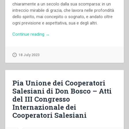
chiaramente a un secolo dalla sua scomparsa: in un
intreccio mirabile di grazia, che lavora nelle profondità
dello spirito, mai concepito o sognato, e andato oltre
ogni previsione e aspettativa, sua e degli altri.
“Luigi
Continue reading
→
Càstano
–
Madre
18 July 2023
Mazzarello
santa
e
cofondatrice
Pia Unione dei Cooperatori
delle
Salesiani di Don Bosco – Atti
Figlie
del III Congresso
di
Maria
Internazionale dei
Ausiliatrice”
Cooperatori Salesiani