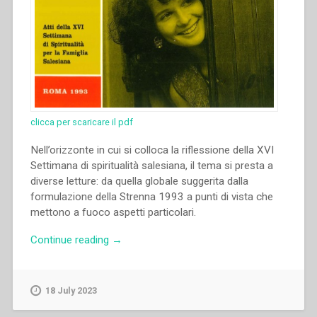
educazione
pel.
Sac.
Francesco
Arrigotti”
clicca per scaricare il pdf
Nell’orizzonte in cui si colloca la riflessione della XVI
Settimana di spiritualità salesiana, il tema si presta a
diverse letture: da quella globale suggerita dalla
formulazione della Strenna 1993 a punti di vista che
mettono a fuoco aspetti particolari.
“Antonia
Continue reading
→
Colombo
–
“L’educazione
18 July 2023
all’amore
come