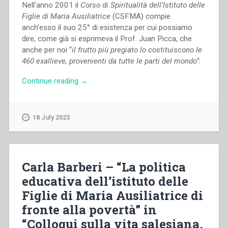
Nell’anno 2001 il
Corso di Spiritualità dell’Istituto delle
Figlie di Maria Ausiliatrice
(CSFMA) compie
anch’esso il suo 25° di esistenza per cui possiamo
dire, come già si esprimeva il Prof. Juan Picca, che
anche per noi “
il frutto più pregiato lo costituiscono le
460 exallieve, provenienti da tutte le parti del mondo”.
“María
Continue reading
→
Esther
Posada
–
18 July 2023
“Il
Corso
di
Spiritualità
Carla Barberi – “La politica
delle
educativa dell’istituto delle
Figlie
Figlie di Maria Ausiliatrice di
di
Maria
fronte alla povertà” in
Ausiliatrice:
“Colloqui sulla vita salesiana,
una