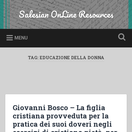
Skip
to
Salesian OnLine Resources
Search
content
MENU
TAG:
EDUCAZIONE DELLA DONNA
Giovanni Bosco – La figlia
cristiana provveduta per la
pratica dei suoi doveri negli