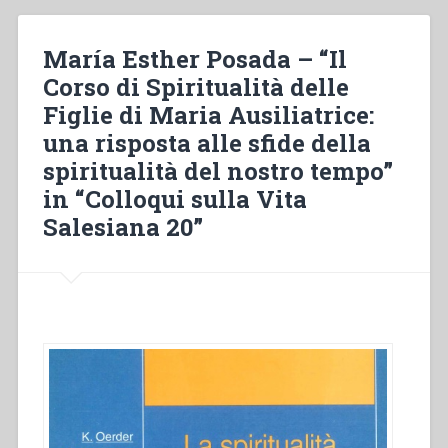
coeducazione”
in
María Esther Posada – “Il
“Atti
Corso di Spiritualità delle
della
Figlie di Maria Ausiliatrice:
XVI
settimana
una risposta alle sfide della
di
spiritualità del nostro tempo”
spiritualità
in “Colloqui sulla Vita
per
la
Salesiana 20”
Famiglia
Salesiana””