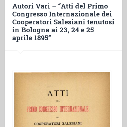
Bosco
Autori Vari – “Atti del Primo
–
Congresso Internazionale dei
Atti
Cooperatori Salesiani tenutosi
del
III
in Bologna ai 23, 24 e 25
Congresso
aprile 1895”
Internazionale
dei
Cooperatori
Salesiani”