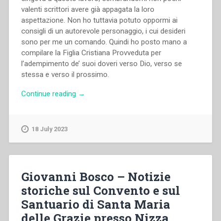
valenti scrittori avere già appagata la loro
aspettazione. Non ho tuttavia po­tuto oppormi ai
consigli di un autorevole personaggio, i cui desideri
sono per me un comando. Quindi ho posto mano a
com­pilare la Figlia Cristiana Provveduta per
l’adempimento de’ suoi doveri verso Dio, verso se
stessa e verso il prossimo.
“Giovanni
Continue reading
→
Bosco
–
La
18 July 2023
figlia
cristiana
provveduta
per
Giovanni Bosco – Notizie
la
storiche sul Convento e sul
pratica
Santuario di Santa Maria
dei
suoi
delle Grazie presso Nizza