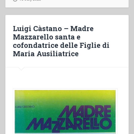
Figlie
di
Maria
Ausiliatrice
Luigi Càstano – Madre
e
Mazzarello santa e
la
cofondatrice delle Figlie di
Formazione
Professionale
Maria Ausiliatrice
Femminile”
in
“Rassegna
CNOS.
Speciale
Don
Bosco
e
la
formazione
professionale.
Problemi,