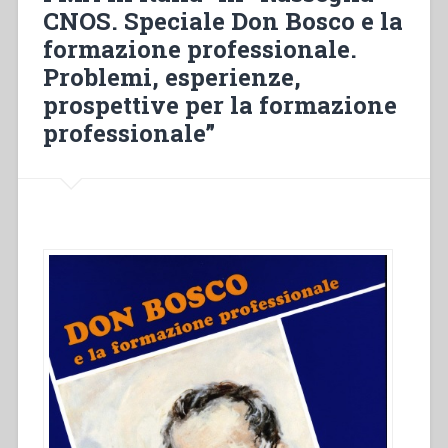
CNOS. Speciale Don Bosco e la
prospettive
per
formazione professionale.
la
Problemi, esperienze,
formazione
prospettive per la formazione
professionale”
professionale”