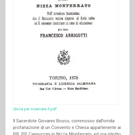
morti
coll’aggiunta
di
una
scelta
di
laudi
sacre
pel
sacerdote
Giovanni
Bosco”
clicca per scaricare il pdf
Il Sacerdote Giovanni Bosco, commosso dall’orrida
profanazione di un Convento e Chiesa appartenente ai
RR. PP. Cappuccini in Nizza Monferrato, ed ora ridotto