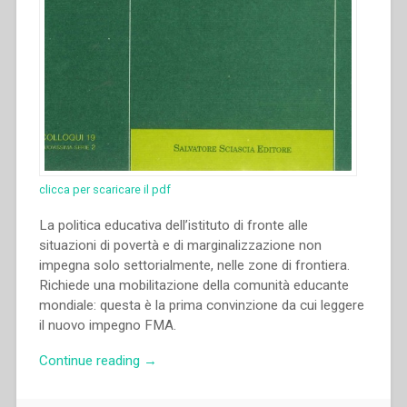
clicca per scaricare il pdf
La politica educativa dell’istituto di fronte alle
situazioni di povertà e di marginalizzazione non
impegna solo settorialmente, nelle zone di frontiera.
Richiede una mobilitazione della comunità educante
mondiale: questa è la prima convinzione da cui leggere
il nuovo impegno FMA.
“Carla
Continue reading
→
Barberi
–