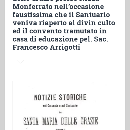
doveri
Monferrato nell’occasione
negli
faustissima che il Santuario
esercizi
di
veniva riaperto al divin culto
cristiana
ed il convento tramutato in
pietà,
casa di educazione pel. Sac.
per
Francesco Arrigotti
la
recita
dell’Ufficio
della
B.
V.
de’
vespri
di
tutto
l’anno
e
dell’Uffizio
dei