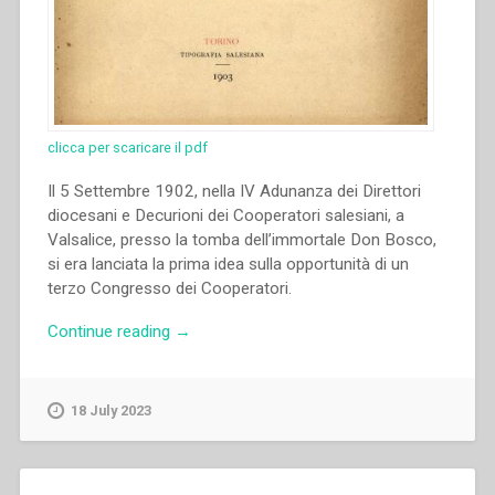
clicca per scaricare il pdf
Il 5 Settembre 1902, nella IV Adunanza dei Direttori
diocesani e Decurioni dei Cooperatori salesiani, a
Valsalice, presso la tomba dell’immortale Don Bosco,
si era lanciata la prima idea sulla opportunità di un
terzo Congresso dei Cooperatori.
“Pia
Continue reading
→
Unione
dei
Cooperatori
18 July 2023
Salesiani
di
Don