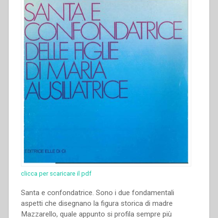
esperienze,
prospettive
per
la
formazione
professionale””
clicca per scaricare il pdf
Santa e confondatrice. Sono i due fondamentali
aspetti che disegnano la figura storica di madre
Mazzarello, quale appunto si profila sempre più