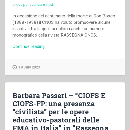
clicca per scaricare il pdf
In occasione del centenario della morte di Don Bosco
(1888-1988) il CNOS ha voluto promuovere alcune
iniziative, fra le quali si colloca anche un numero
monografico della rivista RASSEGNA CNOS.
“Autori
Continue reading
→
Vari
–
Rassegna
18 July 2023
CNOS.
Speciale
Don
Bosco
Barbara Passeri – “CIOFS E
e
CIOFS-FP: una presenza
la
“civilista” per le opere
formazione
professionale.
educativo-pastorali delle
Problemi,
FMA in Italia” in “Rassegna
esperienze,