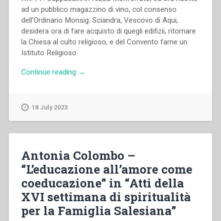
ad un pubblico magazzino di vino, col consenso
dell’Ordinario Monsig. Sciandra, Vescovo di Aqui,
desidera ora di fare acquisto di quegli edifizii, ritornare
la Chiesa al culto religioso, e del Convento farne un
Istituto Religioso.
“Giovanni
Continue reading
→
Bosco
–
Notizie
18 July 2023
storiche
sul
Convento
e
Antonia Colombo –
sul
“L’educazione all’amore come
Santuario
coeducazione” in “Atti della
di
Santa
XVI settimana di spiritualità
Maria
per la Famiglia Salesiana”
delle