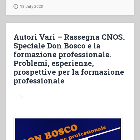
“La
18 July 2023
politica
educativa
dell’istituto
delle
Autori Vari – Rassegna CNOS.
Figlie
Speciale Don Bosco e la
di
formazione professionale.
Maria
Ausiliatrice
Problemi, esperienze,
di
prospettive per la formazione
fronte
professionale
alla
povertà”
in
“Colloqui
sulla
vita
salesiana,
19””