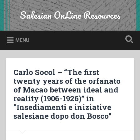
Skip
to
Salesian OnLine Resources
Search
content
MENU
Carlo Socol – “The first
twenty years of the orfanato
of Macao between ideal and
reality (1906-1926)” in
“Insediamenti e iniziative
salesiane dopo don Bosco”