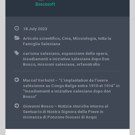
Boscosoft
18 July 2023
Articolo scientifico
,
Cina
,
Missiologia
,
tutta la
Famiglia Salesiana
carisma salesiano
,
espansione delle opere
,
Insediamenti e iniziative salesiane dopo Don
Bosco
,
missioni salesiane
,
orfanotrofio
Post
Marcel Verhulst – “L’implantation de l’oevre
navigation
salésienne au Congo Belge entre 1910 et 1914” in
“Insediamenti e iniziative salesiane dopo don
Bosco”
Giovanni Bosco – Notizie storiche intorno al
Santuario di Nostra Signora della Pieve in
vicinanza di Ponzone Diocesi di Acqui