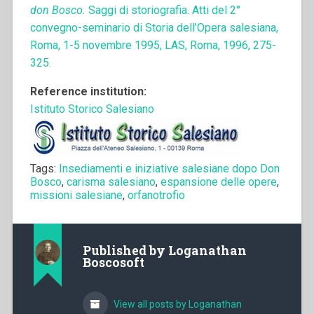
don Bosco.
Saggi di storiografia. Atti del 2°
convegno-seminario di Storia dell’Opera salesiana,
Roma, 1-5 novembre 1995, LAS, Roma, 1996, 275-
325.
Reference institution:
Istituto Storico Salesiano
Tags:
Insediamenti e iniziative salesiane dopo Don
Bosco
,
carisma salesiano
,
espansione delle opere
,
missioni salesiane
,
orfanotrofio
Published by
Loganathan
Boscosoft
View all posts by Loganathan