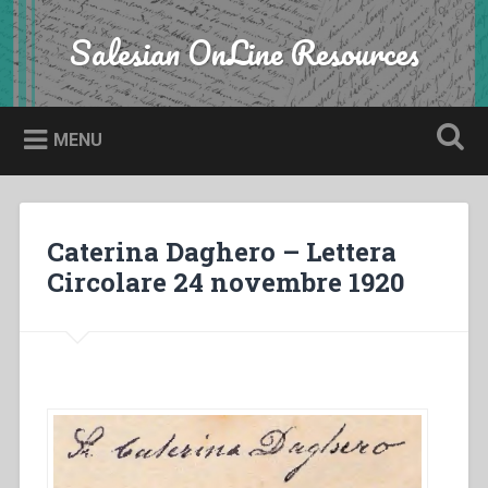
Skip
to
Salesian OnLine Resources
Search
content
MENU
Caterina Daghero – Lettera
Circolare 24 novembre 1920