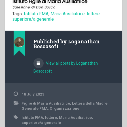
Tags:
Istituto FMA
,
Maria Ausiliatrice
,
lettere
,
superiore/a generale
Published by
Loganathan
Boscosoft
View all posts by Loganathan
Boscosoft
18 July 2023
Figlie di Maria Ausiliatrice
,
Lettera della Madre
Generale FMA
,
Organizzazione
Istituto FMA
,
lettere
,
Maria Ausiliatrice
,
superiore/a generale