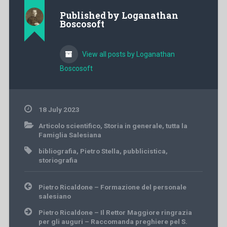
Published by
Loganathan
Boscosoft
View all posts by Loganathan
Boscosoft
18 July 2023
Articolo scientifico
,
Storia in generale
,
tutta la
Famiglia Salesiana
bibliografia
,
Pietro Stella
,
pubblicistica
,
storiografia
Post
Pietro Ricaldone – Formazione del personale
navigation
salesiano
Pietro Ricaldone – Il Rettor Maggiore ringrazia
per gli auguri – Raccomanda preghiere pel S.