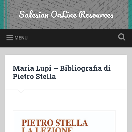
Skip
to
Salesian OnLine Resources
Search
content
MENU
Maria Lupi – Bibliografia di
Pietro Stella