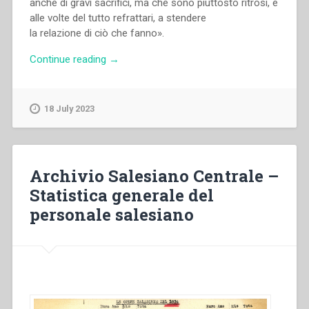
anche di gravi sacrifici, ma che sono piuttosto ritrosi, e
alle volte del tutto refrattari, a stendere
la relazione di ciò che fanno».
“Francesco
Continue reading
→
Motto
–
Storia
18 July 2023
di
un
proclama.
Milano
Archivio Salesiano Centrale –
25
Statistica generale del
aprile
personale salesiano
1945:
appuntamento
dai
Salesiani”