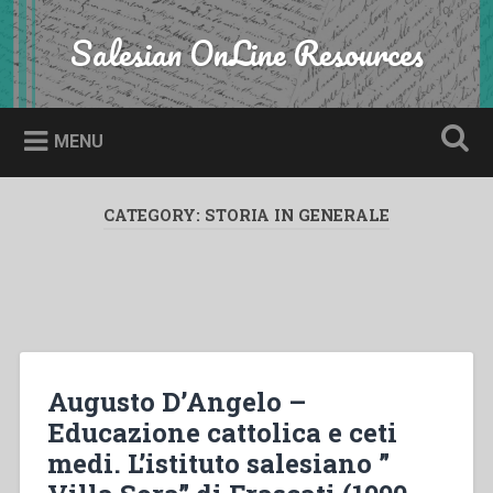
Skip
to
Salesian OnLine Resources
Search
content
MENU
CATEGORY:
STORIA IN GENERALE
Augusto D’Angelo –
Educazione cattolica e ceti
medi. L’istituto salesiano ”