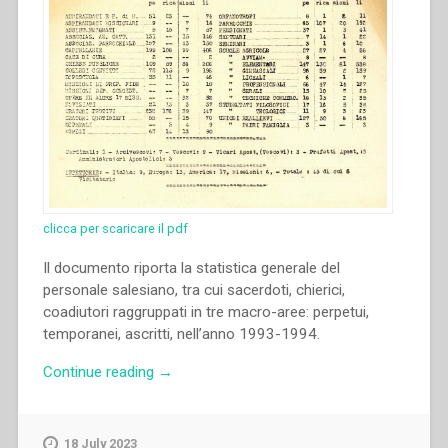
clicca per scaricare il pdf
Il documento riporta la statistica generale del
personale salesiano, tra cui sacerdoti, chierici,
coadiutori raggruppati in tre macro-aree: perpetui,
temporanei, ascritti, nell’anno 1993-1994.
“Archivio
Continue reading
→
Salesiano
Centrale
–
18 July 2023