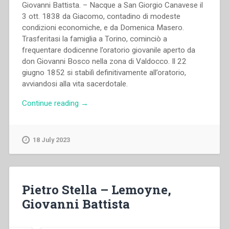
Giovanni Battista. – Nacque a San Giorgio Canavese il
3 ott. 1838 da Giacomo, contadino di modeste
condizioni economiche, e da Domenica Masero.
Trasferitasi la famiglia a Torino, cominciò a
frequentare dodicenne l’oratorio giovanile aperto da
don Giovanni Bosco nella zona di Valdocco. Il 22
giugno 1852 si stabilì definitivamente all’oratorio,
avviandosi alla vita sacerdotale.
“Pietro
Continue reading
→
Stella
–
Francesia,
18 July 2023
Giovanni
Battista”
Pietro Stella – Lemoyne,
Giovanni Battista