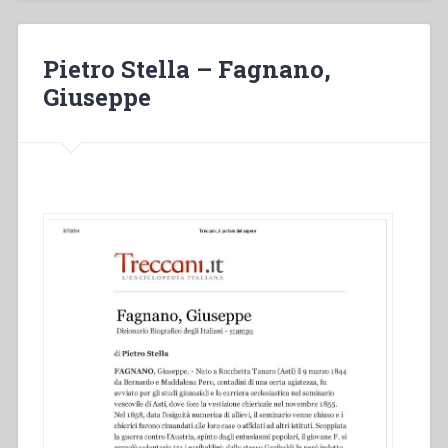
in
Italia
nell’800”
Pietro Stella – Fagnano,
Giuseppe