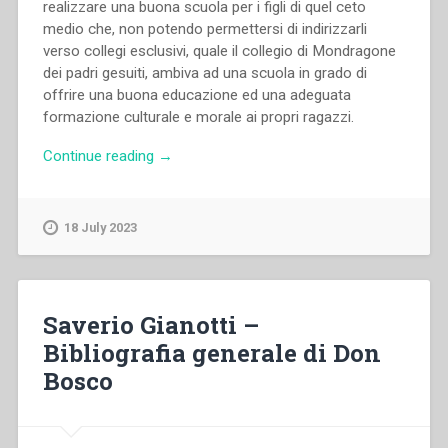
realizzare una buona scuola per i figli di quel ceto
medio che, non potendo permettersi di indirizzarli
verso collegi esclusivi, quale il collegio di Mondragone
dei padri gesuiti, ambiva ad una scuola in grado di
offrire una buona educazione ed una adeguata
formazione culturale e morale ai propri ragazzi.
“Augusto
Continue reading
→
D’Angelo
–
Educazione
18 July 2023
cattolica
e
ceti
medi.
Saverio Gianotti –
L’istituto
Bibliografia generale di Don
salesiano
Bosco
”
Villa
Sora”
di