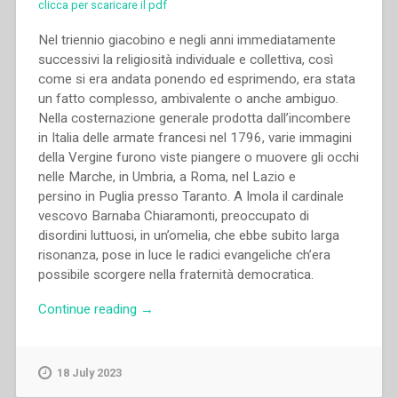
clicca per scaricare il pdf
Nel triennio giacobino e negli anni immediatamente
successivi la religiosità individuale e collettiva, così
come si era andata ponendo ed esprimendo, era stata
un fatto complesso, ambivalente o anche ambiguo.
Nella costernazione generale prodotta dall’incombere
in Italia delle armate francesi nel 1796, varie immagini
della Vergine furono viste piangere o muovere gli occhi
nelle Marche, in Umbria, a Roma, nel Lazio e
persino in Puglia presso Taranto. A Imola il cardinale
vescovo Barnaba Chiaramonti, preoccupato di
disordini luttuosi, in un’omelia, che ebbe subito larga
risonanza, pose in luce le radici evangeliche ch’era
possibile scorgere nella fraternità democratica.
“Pietro
Continue reading
→
Stella
–
Religiosità
18 July 2023
vissuta