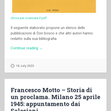
clicca per scaricare il pdf
Il seguente elaborato propone un elenco delle
pubblicazioni di Don bosco e che altri autori hanno
redatto sulla sua bibliografia.
“Saverio
Continue reading
→
Gianotti
–
Bibliografia
18 July 2023
generale
di
Don
Bosco”
Francesco Motto – Storia di
un proclama. Milano 25 aprile
1945: appuntamento dai
Salesiani