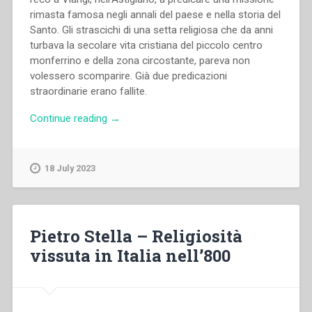
rimasta famosa negli annali del paese e nella storia del
Santo. Gli strascichi di una setta religiosa che da anni
turbava la secolare vita cristiana del piccolo centro
monferrino e della zona circostante, pareva non
volessero scomparire. Già due predicazioni
straordinarie erano fallite.
“Luigi
Continue reading
→
Càstano
–
Un
18 July 2023
grande
cuore”
Pietro Stella – Religiosità
vissuta in Italia nell’800