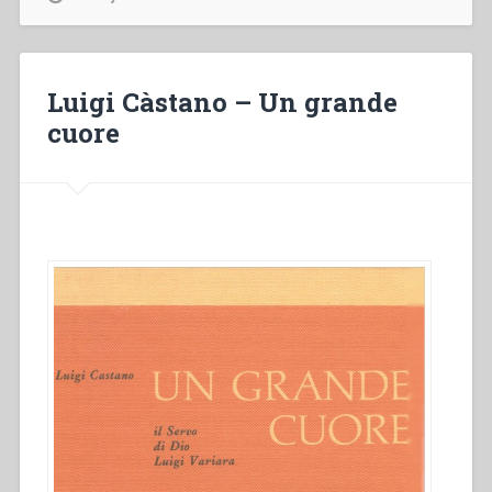
Statistica
generale
del
personale
Luigi Càstano – Un grande
salesiano”
cuore