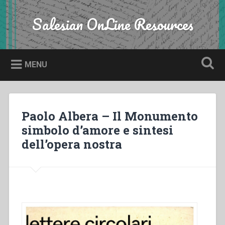
Skip
to
Salesian OnLine Resources
Search
content
MENU
Paolo Albera – Il Monumento
simbolo d’amore e sintesi
dell’opera nostra