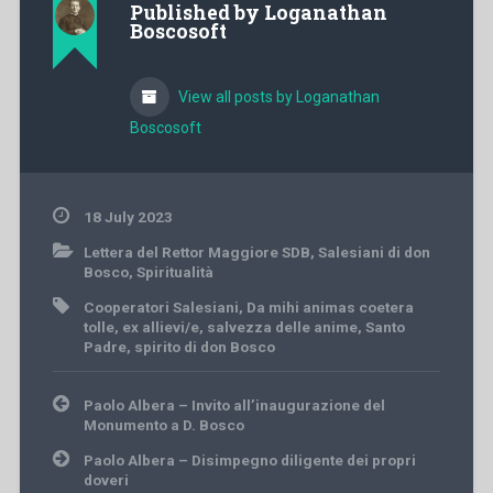
Published by
Loganathan
Boscosoft
View all posts by Loganathan
Boscosoft
18 July 2023
Lettera del Rettor Maggiore SDB
,
Salesiani di don
Bosco
,
Spiritualità
Cooperatori Salesiani
,
Da mihi animas coetera
tolle
,
ex allievi/e
,
salvezza delle anime
,
Santo
Padre
,
spirito di don Bosco
Post
Paolo Albera – Invito all’inaugurazione del
navigation
Monumento a D. Bosco
Paolo Albera – Disimpegno diligente dei propri
doveri