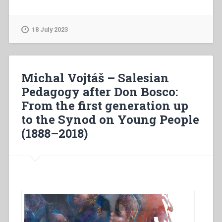
Vojtáš
–
Pédagogie
18 July 2023
salésienne
après
Don
Bosco:
Michal Vojtáš – Salesian
De
Pedagogy after Don Bosco:
la
From the first generation up
première
génération
to the Synod on Young People
au
(1888–2018)
synode
des
jeunes
(1888-
2018)”