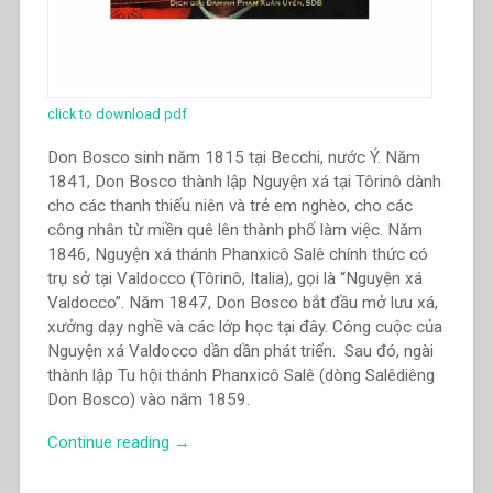
click to download pdf
Don Bosco sinh năm 1815 tại Becchi, nước Ý. Năm
1841, Don Bosco thành lập Nguyện xá tại Tôrinô dành
cho các thanh thiếu niên và trẻ em nghèo, cho các
công nhân từ miền quê lên thành phố làm việc. Năm
1846, Nguyện xá thánh Phanxicô Salê chính thức có
trụ sở tại Valdocco (Tôrinô, Italia), gọi là “Nguyện xá
Valdocco”. Năm 1847, Don Bosco bắt đầu mở lưu xá,
xưởng dạy nghề và các lớp học tại đây. Công cuộc của
Nguyện xá Valdocco dần dần phát triển. Sau đó, ngài
thành lập Tu hội thánh Phanxicô Salê (dòng Salêdiêng
Don Bosco) vào năm 1859.
“Phạm
Continue reading
→
Xuân
Uyển