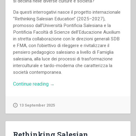
si declina nelle diverse culture e società?
Da questi interrogativi nasce il progetto internazionale
“Rethinking Salesian Education” (2025–2027),
promosso dall’Università Pontificia Salesiana e la
Pontificia Facoltà di Scienze dell’Educazione Auxilium
in stretta collaborazione con le direzioni generali SDB
e FMA, con l’obiettivo di rileggere e rivitalizzare il
pensiero pedagogico salesiano a livello di Famiglia
salesiana, alla luce dei processi di trasformazione
interculturale e tardo-moderna che caratterizza la
società contemporanea.
“Rethinking
Continue reading
→
Salesian
Education
(Italiano)”
13 September 2025
Rethinking Salesian