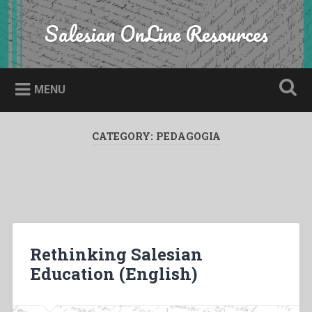
Skip
to
Salesian OnLine Resources
Search
content
MENU
CATEGORY:
PEDAGOGIA
Rethinking Salesian
Education (English)