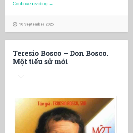
“Rethinking
Continue reading
→
Salesian
Education
(Português)”
10 September 2025
Teresio Bosco – Don Bosco.
Một tiểu sử mới