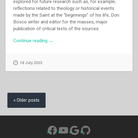
explored for future research such as, for example,
reflections related to theology or historical events
made by the Saint at the “beginnings” of his life, Don
Bosco writer and editor for the masses, major
publication of critical texts of the sources.
“Pietro
Continue reading
→
Braido
–
“Prospects
18 July 2023
for
future
research
on
Posts
Don
navigation
Older posts
Bosco”
in
“Don
Bosco’s
Facebook
YouTube
Google
GitHub
place
in