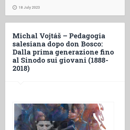
–
18 July 2023
,
Hồi
ký
Nguyện
Michal Vojtáš – Pedagogia
xá
salesiana dopo don Bosco:
thánh
Dalla prima generazione fino
Phanxixô
Salê”
al Sinodo sui giovani (1888-
2018)