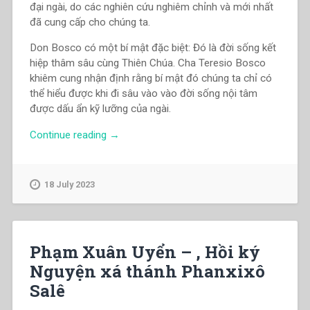
đại ngài, do các nghiên cứu nghiêm chỉnh và mới nhất
đã cung cấp cho chúng ta.
Don Bosco có một bí mật đặc biệt: Đó là đời sống kết
hiệp thâm sâu cùng Thiên Chúa. Cha Teresio Bosco
khiêm cung nhận định rằng bí mật đó chúng ta chỉ có
thể hiểu được khi đi sâu vào vào đời sống nội tâm
được dấu ẩn kỹ lưỡng của ngài.
“Teresio
Continue reading
→
Bosco
–
Don
18 July 2023
Bosco.
Một
tiểu
sử
Phạm Xuân Uyển – , Hồi ký
mới”
Nguyện xá thánh Phanxixô
Salê