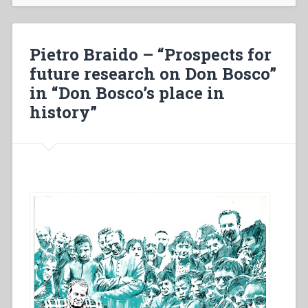
after
Don
Bosco:
Pietro Braido – “Prospects for
From
future research on Don Bosco”
the
in “Don Bosco’s place in
first
generation
history”
up
to
the
Synod
on
Young
People
(1888–
2018)”