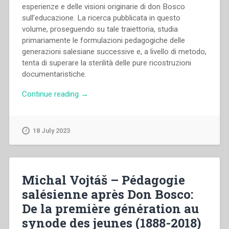
esperienze e delle visioni originarie di don Bosco
sull’educazione. La ricerca pubblicata in questo
volume, proseguendo su tale traiettoria, studia
primariamente le formulazioni pedagogiche delle
generazioni salesiane successive e, a livello di metodo,
tenta di superare la sterilità delle pure ricostruzioni
documentaristiche.
“Michal
Continue reading
→
Vojtáš
–
Pedagogia
18 July 2023
salesiana
dopo
don
Bosco:
Michal Vojtáš – Pédagogie
Dalla
salésienne après Don Bosco:
prima
De la première génération au
generazione
fino
synode des jeunes (1888-2018)
al