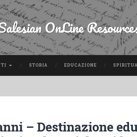
Salesian OnLine Resource
NTI
STORIA
EDUCAZIONE
SPIRITU
anni – Destinazione edu