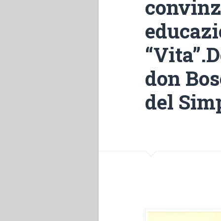
convinz
educazi
“Vita”.
don Bosc
del Sim