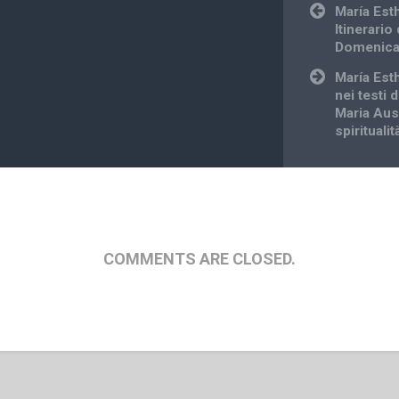
Post
María Est
navigation
Itinerario
Domenica
María Est
nei testi d
Maria Ausi
spirituali
COMMENTS ARE CLOSED.