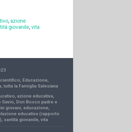
tivo
,
azione
tità giovanile
,
vita
023
cientifico
,
Educazione
,
a
,
tutta la Famiglia Salesiana
ucativo
,
azione educativa
,
 Savio
,
Don Bosco padre e
ei giovani
,
educazione
,
elazione educativa (rapporto
)
,
santità giovanile
,
vita