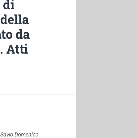
 di
della
to da
. Atti
o Savio Domenico