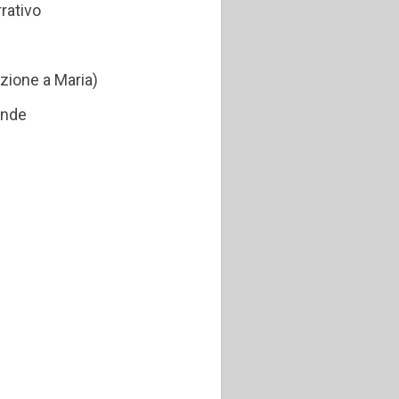
rativo
ozione a Maria)
onde