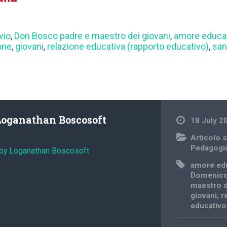
vio
,
Don Bosco padre e maestro dei giovani
,
amore educa
one
,
giovani
,
relazione educativa (rapporto educativo)
,
san
Loganathan Boscosoft
18 July 2
Articolo s
Pedagogi
 by Loganathan Boscosoft
amore ed
Domenico
maestro d
giovani
,
r
educativo