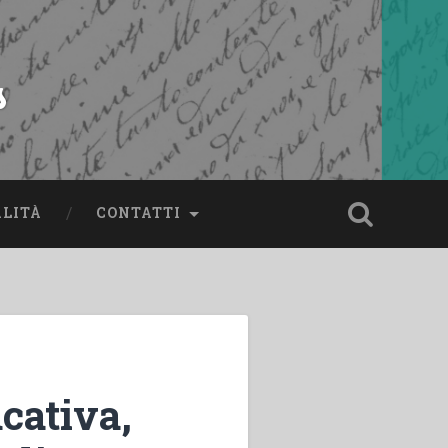
s
ALITÀ
CONTATTI
cativa,