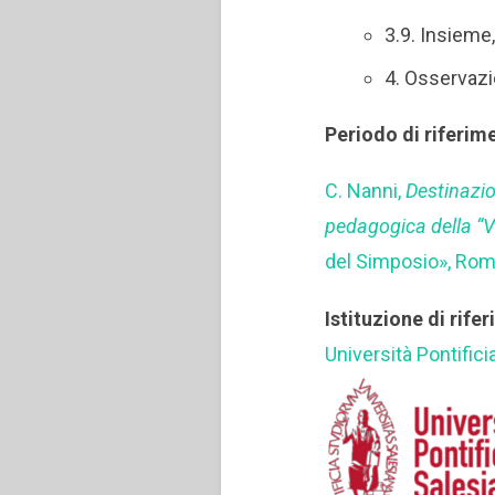
3.9. Insieme, 
4. Osservazi
Periodo di riferim
C. Nanni,
Destinazio
pedagogica della “V
del Simposio», Rom
Istituzione di rife
Università Pontifici