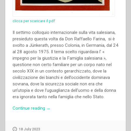
clicca per scaricare il pdf
Il settimo colloquio internazionale sulla vita salesiana,
presieduto questa volta da Don Raffaello Farina, si è
svolto a Jünkerath, presso Colonia, in Germania, dal 24
al 28 agosto 1975. Il tema scelto riguardava l’ «
impegno per la giustizia e la Famiglia salesiana »,
questione non certo familiare per un corpo nato nel
secolo XIX in un contesto gerarchizzato, dove la
civilizzazione dei bianchi e dell’occidente dominava
sovrana, dove la sicurezza sociale non era che
un’utopia e dove l’uguaglianza dell’uomo e della donna
era ignorata tanto nella famiglia che nello Stato.
“Francis
Continue reading
→
Desramaut,Mario
Midali
–
18 July 2023