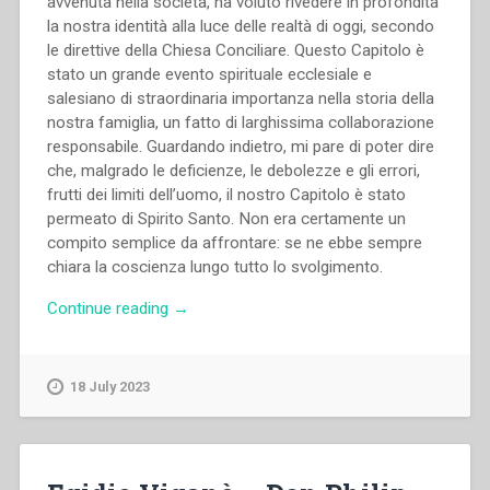
avvenuta nella società, ha voluto rivedere in profondità
la nostra identità alla luce delle realtà di oggi, secondo
le direttive della Chiesa Conciliare. Questo Capitolo è
stato un grande evento spirituale ecclesiale e
salesiano di straordinaria importanza nella storia della
nostra famiglia, un fatto di larghissima collaborazione
responsabile. Guardando indietro, mi pare di poter dire
che, malgrado le deficienze, le debolezze e gli errori,
frutti dei limiti dell’uomo, il nostro Capitolo è stato
permeato di Spirito Santo. Non era certamente un
compito semplice da affrontare: se ne ebbe sempre
chiara la coscienza lungo tutto lo svolgimento.
“Capitolo
Continue reading
→
Generale
XX
–
18 July 2023
Capitolo
Generale
Speciale
della