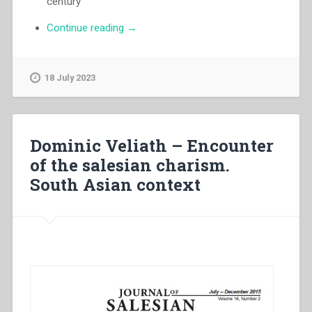
century
“Egidio
Continue reading
→
Viganò
–
Don
18 July 2023
Philip
Rinaldi,
authentic
witness
Dominic Veliath – Encounter
and
of the salesian charism.
interpreter
South Asian context
of
the
«salesian
spirit»”