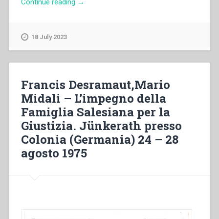
“Francis
Continue reading
→
Desramaut,Mario
Midali
–
18 July 2023
La
Famiglia
Salesiana.
Lussemburgo
Francis Desramaut,Mario
26-
Midali – L’impegno della
30
Famiglia Salesiana per la
Agosto
1973”
Giustizia. Jünkerath presso
Colonia (Germania) 24 – 28
agosto 1975