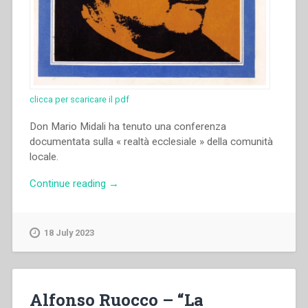
clicca per scaricare il pdf
Don Mario Midali ha tenuto una conferenza
documentata sulla « realtà ecclesiale » della comunità
locale.
“Mario
Continue reading
→
Midali
–
“La
18 July 2023
comunità
salesiana
locale:
sua
Alfonso Ruocco – “La
realtà