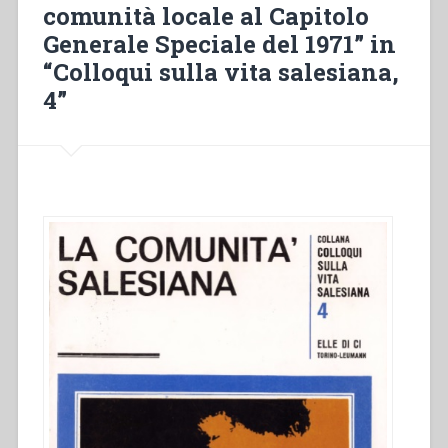
comunità locale al Capitolo
ecclesiale”
Generale Speciale del 1971” in
in
“Colloqui
“Colloqui sulla vita salesiana,
sulla
4”
vita
salesiana,
4””