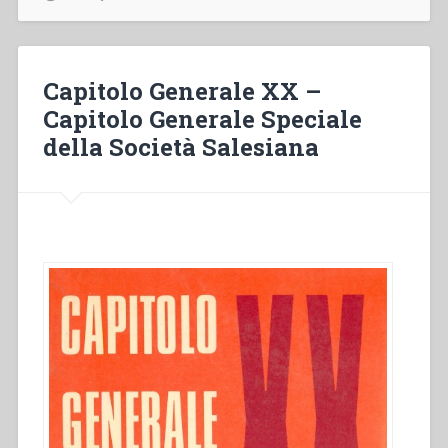
L’impegno
della
Famiglia
Salesiana
Capitolo Generale XX –
per
Capitolo Generale Speciale
la
della Società Salesiana
Giustizia.
Jünkerath
presso
Colonia
(Germania)
24
–
28
agosto
1975”