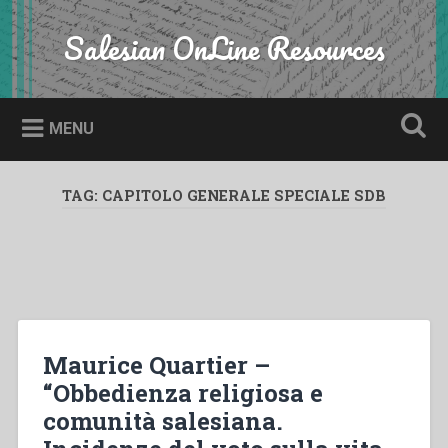
Skip
to
Salesian OnLine Resources
Search
content
MENU
TAG:
CAPITOLO GENERALE SPECIALE SDB
Maurice Quartier –
“Obbedienza religiosa e
comunità salesiana.