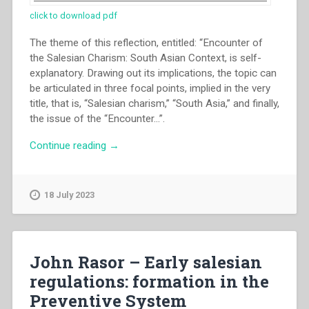
click to download pdf
The theme of this reflection, entitled: “Encounter of
the Salesian Charism: South Asian Context, is self-
explanatory. Drawing out its implications, the topic can
be articulated in three focal points, implied in the very
title, that is, “Salesian charism,” “South Asia,” and finally,
the issue of the “Encounter…”.
“Dominic
Continue reading
→
Veliath
–
Encounter
18 July 2023
of
the
salesian
charism.
John Rasor – Early salesian
South
regulations: formation in the
Asian
Preventive System
context”