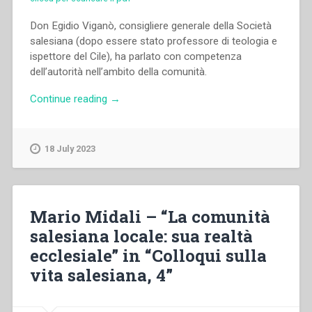
Don Egidio Viganò, consigliere generale della Società
salesiana (dopo essere stato professore di teologia e
ispettore del Cile), ha parlato con competenza
dell’autorità nell’ambito della comunità.
“Egidio
Continue reading
→
Viganò
–
“L’autorità
18 July 2023
nella
comunità
salesiana
locale”
Mario Midali – “La comunità
in
salesiana locale: sua realtà
“Colloqui
ecclesiale” in “Colloqui sulla
sulla
vita
vita salesiana, 4”
salesiana,
4””