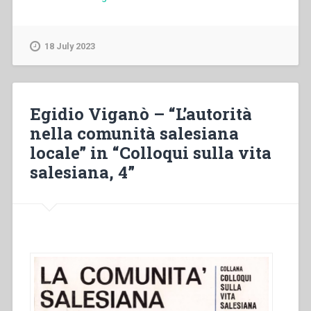
Quartier
–
“Obbedienza
18 July 2023
religiosa
e
comunità
salesiana.
Egidio Viganò – “L’autorità
Incidenze
nella comunità salesiana
del
locale” in “Colloqui sulla vita
voto
sulla
salesiana, 4”
vita
comune”
in
“Colloqui
sulla
vita
salesiana,
4””