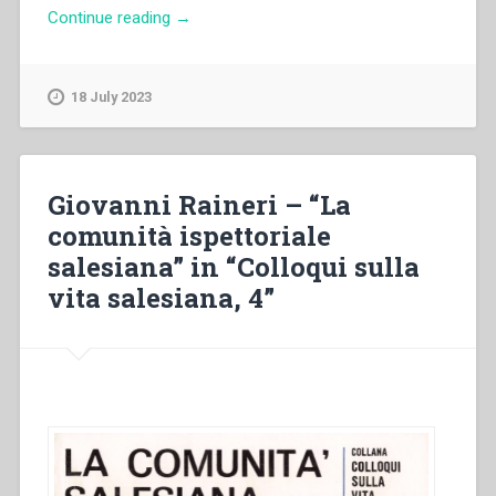
“Alfonso
Continue reading
→
Ruocco
–
“La
18 July 2023
comunità
locale
al
Capitolo
Giovanni Raineri – “La
Generale
comunità ispettoriale
Speciale
salesiana” in “Colloqui sulla
del
1971”
vita salesiana, 4”
in
“Colloqui
sulla
vita
salesiana,
4””