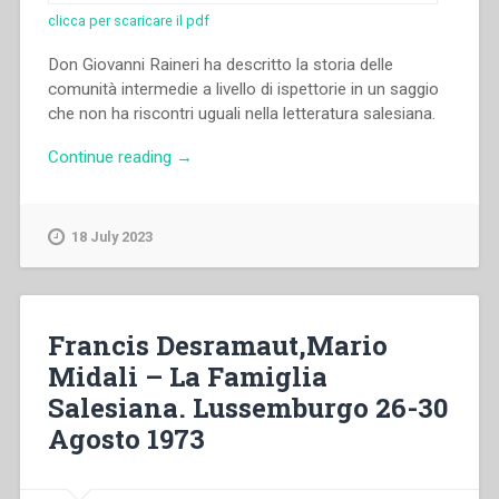
clicca per scaricare il pdf
Don Giovanni Raineri ha descritto la storia delle
comunità intermedie a livello di ispettorie in un saggio
che non ha riscontri uguali nella letteratura salesiana.
“Giovanni
Continue reading
→
Raineri
–
“La
18 July 2023
comunità
ispettoriale
salesiana”
in
Francis Desramaut,Mario
“Colloqui
Midali – La Famiglia
sulla
Salesiana. Lussemburgo 26-30
vita
salesiana,
Agosto 1973
4””