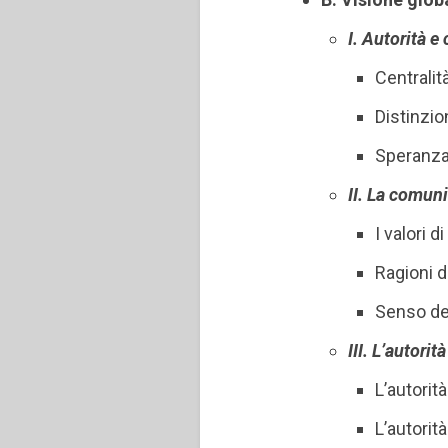
I. Autorità 
Centralit
Distinzio
Speranza
II. La comuni
I valori 
Ragioni d
Senso de
III. L’autori
L’autorit
L’autorità