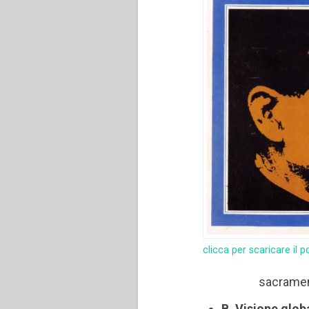
clicca per scaricare il p
sacrament
B. Visione glob