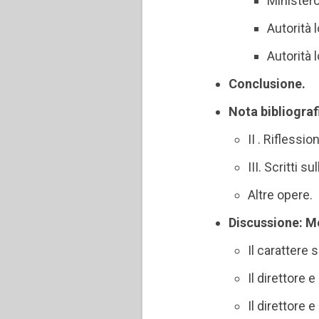
Ministero
Autorità 
Autorità 
Conclusione.
Nota bibliograf
II . Riflessi
III. Scritti 
Altre opere.
Discussione: M
Il carattere 
Il direttore 
Il direttore 