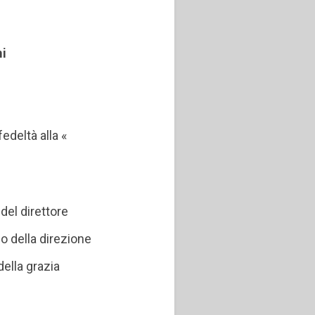
mi
edeltà alla «
del direttore
o della direzione
ella grazia