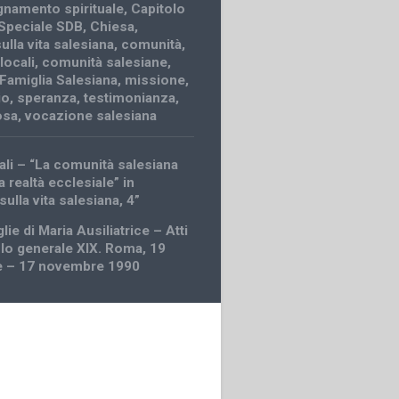
namento spirituale
,
Capitolo
Speciale SDB
,
Chiesa
,
ulla vita salesiana
,
comunità
,
locali
,
comunità salesiane
,
Famiglia Salesiana
,
missione
,
io
,
speranza
,
testimonianza
,
iosa
,
vocazione salesiana
ali – “La comunità salesiana
a realtà ecclesiale” in
sulla vita salesiana, 4”
glie di Maria Ausiliatrice – Atti
olo generale XIX. Roma, 19
e – 17 novembre 1990