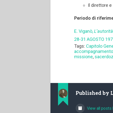
Il direttore 
Periodo di riferim
E. Viganò,
L’autorit
28-31 AGOSTO 1972
Tags:
Capitolo Gen
accompagnamento s
missione
,
sacerdoz
Published by
View all posts