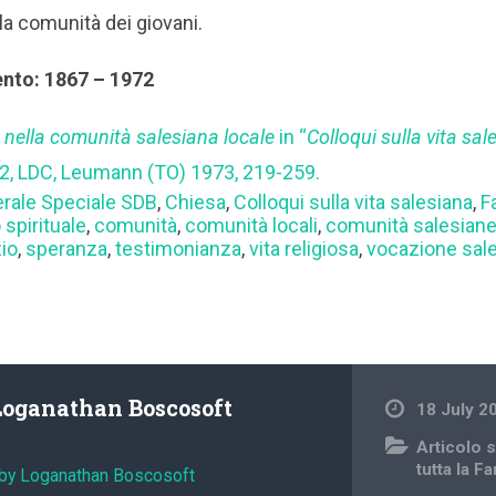
e la comunità dei giovani.
ento: 1867 – 1972
à nella comunità salesiana locale
in “
Colloqui sulla vita sal
, LDC, Leumann (TO) 1973, 219-259.
erale Speciale SDB
,
Chiesa
,
Colloqui sulla vita salesiana
,
F
pirituale
,
comunità
,
comunità locali
,
comunità salesian
io
,
speranza
,
testimonianza
,
vita religiosa
,
vocazione sal
Loganathan Boscosoft
18 July 2
Articolo s
tutta la F
 by Loganathan Boscosoft