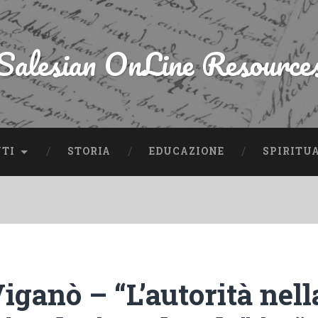
Salesian OnLine Resource
NTI
STORIA
EDUCAZIONE
SPIRITU
iganò – “L’autorità nell