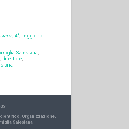
esiana, 4
”, Leggiuno
amiglia Salesiana
,
e
,
direttore
,
esiana
023
cientifico
,
Organizzazione
,
amiglia Salesiana