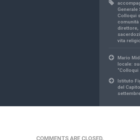
accompag
Generale 
Colloqui s
comunità 
direttore
,
sacerdoz
vita relig
Post
Mario Mid
navigation
locale: su
“Colloqui 
Istituto Fi
del Capit
settembr
COMMENTS ARE CLOSED.