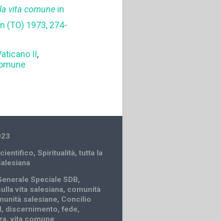
lla vita comune
in
n (TO) 1973, 274-
aticano II
,
comune
023
cientifico
,
Spiritualità
,
tutta la
Salesiana
Generale Speciale SDB
,
ulla vita salesiana
,
comunità
unità salesiane
,
Concilio
I
,
discernimento
,
fede
,
za
,
vita comune