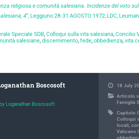
nza religiosa e comunità salesiana. Incidenze del voto su
salesiana, 4
”, Leggiuno 28-31 AGOSTO 1972, LDC, Leuman
erale Speciale SDB
,
Colloqui sulla vita salesiana
,
Concilio V
unità salesiane
,
discernimento
,
fede
,
obbedienza
,
vita 
Loganathan Boscosoft
18 July 2
Articolo s
Famiglia 
 by Loganathan Boscosoft
Capitolo 
Colloqui s
locali
,
com
Vaticano I
obbedien