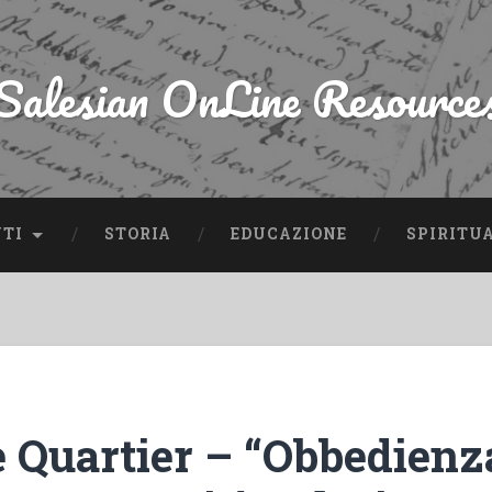
Salesian OnLine Resource
NTI
STORIA
EDUCAZIONE
SPIRITU
 Quartier – “Obbedienz