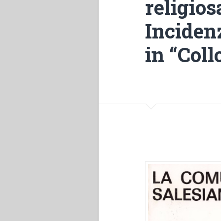
religios
Inciden
in “Coll