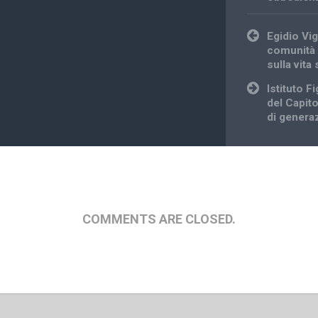
Post
Egidio Vig
navigation
comunità 
sulla vita
Istituto Fi
del Capito
di genera
COMMENTS ARE CLOSED.