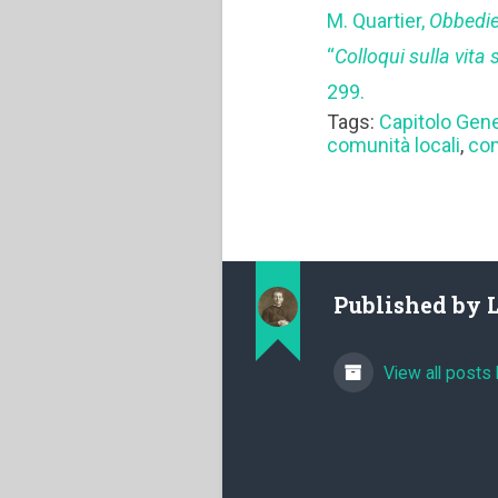
M. Quartier,
Obbedie
“
Colloqui sulla vita 
299.
Tags:
Capitolo Gen
comunità locali
,
com
Published by
View all posts