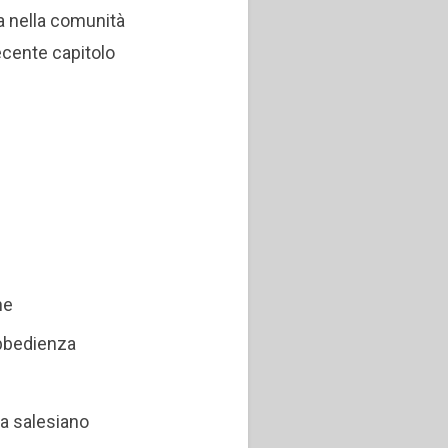
a nella comunità
recente capitolo
ne
obbedienza
a salesiano