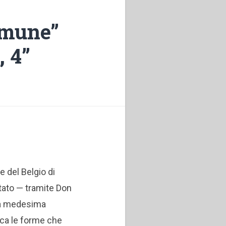
comune”
, 4”
e del Belgio di
tato — tramite Don
la medesima
irca le forme che