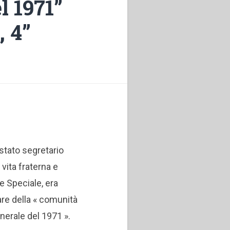
l 1971”
, 4”
stato segretario
vita fraterna e
e Speciale, era
lare della « comunità
enerale del 1971 ».