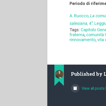
Periodo di riferim
A. Ruocco,
La comun
salesiana, 4”,
Leggi
Tags:
Capitolo Gen
fraterna
,
comunità l
rinnovamento
,
vita
Published by
View all posts