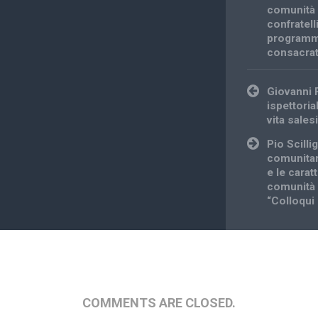
comunità 
confratell
program
consacra
Post
Giovanni 
navigation
ispettoria
vita sales
Pio Scilli
comunitar
e le carat
comunità d
“Colloqui 
COMMENTS ARE CLOSED.