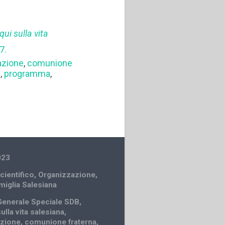
qui sulla vita
7.
azione
,
comunione
e
,
programma
,
023
cientifico
,
Organizzazione
,
amiglia Salesiana
Generale Speciale SDB
,
ulla vita salesiana
,
zione
,
comunione fraterna
,