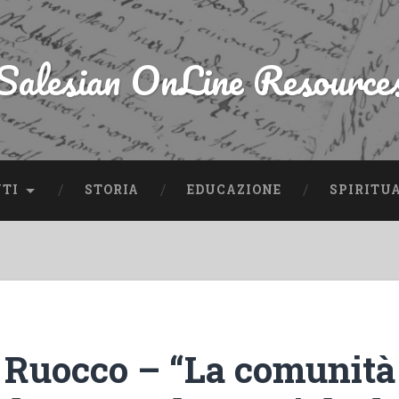
Salesian OnLine Resource
NTI
STORIA
EDUCAZIONE
SPIRITU
 Ruocco – “La comunità 