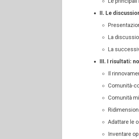
Le principali
II. Le discussio
Presentazio
La discussio
La successi
III. I risultati:
Il rinnovame
Comunità-c
Comunità mi
Ridimension
Adattare le 
Inventare o