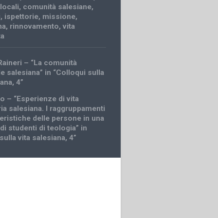
locali
,
comunità salesiane
,
i
,
ispettorie
,
missione
,
ma
,
rinnovamento
,
vita
ta
Raineri – “La comunità
le salesiana” in “Colloqui sulla
iana, 4”
go – “Esperienze di vita
ia salesiana. I raggruppamenti
teristiche delle persone in una
i studenti di teologia” in
sulla vita salesiana, 4”