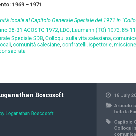
ento: 1969 – 1971
ità locale al Capitolo Generale Speciale del 1971
in “Collo
uno 28-31 AGOSTO 1972, LDC, Leumann (TO) 1973, 85-11
erale Speciale SDB
,
Colloqui sulla vita salesiana
,
comunic
ocali
,
comunità salesiane
,
confratelli
,
ispettorie
,
mission
 consacrata
Loganathan Boscosoft
18 July 2
Articolo s
tutta la F
 by Loganathan Boscosoft
Capitolo 
Colloqui s
comunica