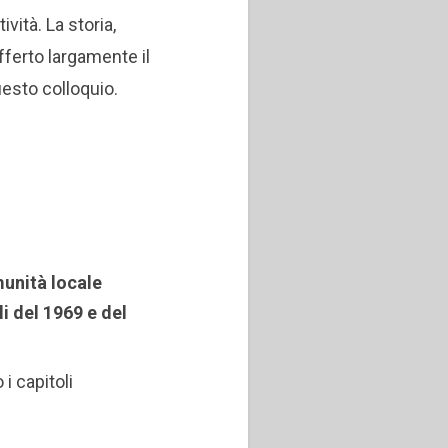
ività. La storia,
fferto largamente il
uesto colloquio.
omunità locale
li del 1969 e del
i capitoli