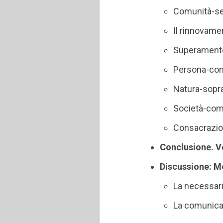
Comunità-s
Il rinnovame
Superamento 
Persona-co
Natura-sopr
Società-co
Consacrazi
Conclusione. Ve
Discussione: M
La necessari
La comunicaz