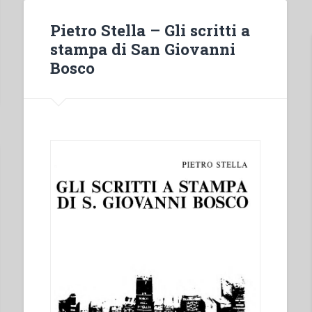
Approccio
psicologico”
Pietro Stella – Gli scritti a
in
stampa di San Giovanni
“Colloqui
Bosco
sulla
vita
salesiana,
19””