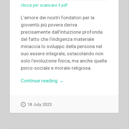
clicca per scaricare il pdf
L’amore dei nostri fondatori per la
gioventù più povera deriva
precisamente dall’intuizione profonda
del fatto che l’indigenza materiale
minaccia lo sviluppo della persona nel
suo essere integrale, ostacolando non
solo l’evoluzione fisica, ma anche quella
psico-sociale e morale-religiosa.
“Gertrud
Continue reading
→
Stickler
–
“Povertà,
18 July 2023
indigenza
o
beatitudine?