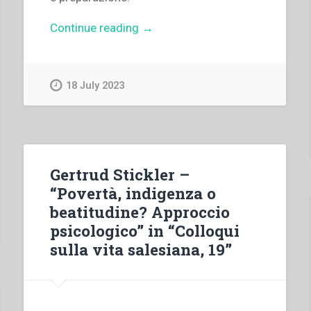
“Luc
Continue reading
→
Van
Looy
–
18 July 2023
“Presentazione”
in
“Atti
della
XVI
Gertrud Stickler –
settimana
“Povertà, indigenza o
di
beatitudine? Approccio
spiritualità
psicologico” in “Colloqui
per
sulla vita salesiana, 19”
la
Famiglia
Salesiana””