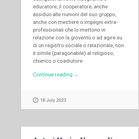
educatore, il cooperatore, anche
assiduo alle riunioni del suo gruppo,
anche con mestiere o impegni extra-
professionali che lo mettono in
relazione con la gioventù o ad agire su
di un registro sociale o relazionale, non
è simile (paragonabile) al religioso,
chierico o coadiutore.
“Guy
Continue reading
→
Avanzini
–
“La
18 July 2023
spiritualità
di
un
Cooperatore
salesiano.