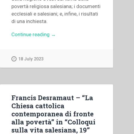
povertà religiosa salesiana; i documenti
ecclesiali e salesiani; e, infine, i risultati
di una inchiesta.
“Félix
Continue reading
→
Dominguez,Filiberto
Rodriguez
–
18 July 2023
“Il
vissuto
della
povertà
religiosa
Francis Desramaut – “La
e
Chiesa cattolica
salesiana
contemporanea di fronte
nell’Europa
alla povertà” in “Colloqui
dell’Ovest,
sulla vita salesiana, 19”
oggi”