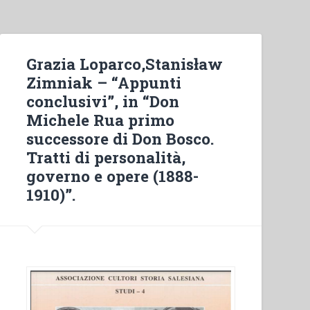
cattolica
contemporanea
di
fronte
Grazia Loparco,Stanisław
alla
Zimniak – “Appunti
povertà”
conclusivi”, in “Don
in
Michele Rua primo
“Colloqui
successore di Don Bosco.
sulla
Tratti di personalità,
vita
governo e opere (1888-
salesiana,
1910)”.
19””