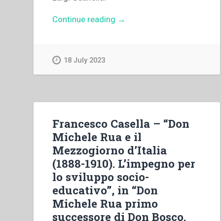
“Autori
Continue reading
→
Vari
–
L’opera
18 July 2023
di
Don
Luigi
Guanella.
Le
Francesco Casella – “Don
origini
Michele Rua e il
e
Mezzogiorno d’Italia
gli
(1888-1910). L’impegno per
sviluppi
lo sviluppo socio-
nell’area
educativo”, in “Don
lombarda.”
Michele Rua primo
successore di Don Bosco.