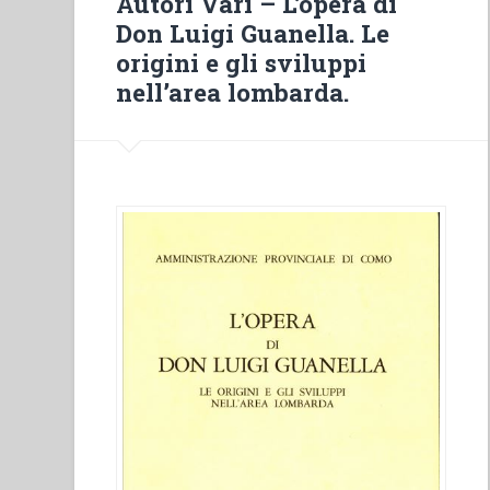
Autori Vari – L’opera di
Testimonianza”
Don Luigi Guanella. Le
in
origini e gli sviluppi
“Colloqui
nell’area lombarda.
sulla
Vita
Salesiana
20””