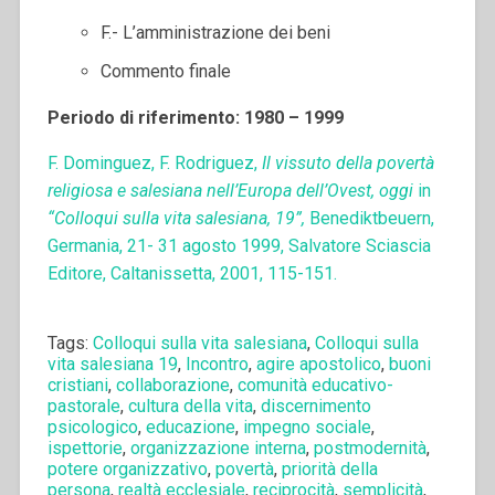
F.- L’amministrazione dei beni
Commento finale
Periodo di riferimento: 1980 – 1999
F. Dominguez, F. Rodriguez,
Il vissuto della povertà
religiosa e salesiana nell’Europa dell’Ovest, oggi
in
“Colloqui sulla vita salesiana, 19”,
Benediktbeuern,
Germania, 21- 31 agosto 1999, Salvatore Sciascia
Editore, Caltanissetta, 2001, 115-151.
Tags:
Colloqui sulla vita salesiana
,
Colloqui sulla
vita salesiana 19
,
Incontro
,
agire apostolico
,
buoni
cristiani
,
collaborazione
,
comunità educativo-
pastorale
,
cultura della vita
,
discernimento
psicologico
,
educazione
,
impegno sociale
,
ispettorie
,
organizzazione interna
,
postmodernità
,
potere organizzativo
,
povertà
,
priorità della
persona
,
realtà ecclesiale
,
reciprocità
,
semplicità
,