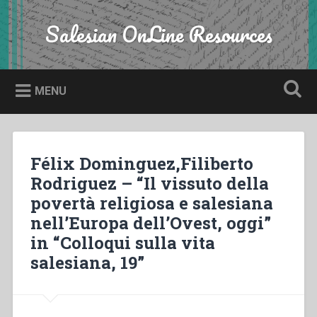
Skip
to
Salesian OnLine Resources
Search
content
MENU
Félix Dominguez,Filiberto
Rodriguez – “Il vissuto della
povertà religiosa e salesiana
nell’Europa dell’Ovest, oggi”
in “Colloqui sulla vita
salesiana, 19”