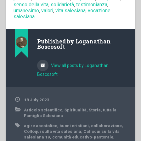
senso della vita
,
solidarietà
,
testimonianza
,
umanesimo
,
valori
,
vita salesiana
,
vocazione
salesiana
Published by
Loganathan
Boscosoft
View all posts by Loganathan
Boscosoft
18 July 2023
Articolo scientifico
,
Spiritualità
,
Storia
,
tutta la
Famiglia Salesiana
agire apostolico
,
buoni cristiani
,
collaborazione
,
Colloqui sulla vita salesiana
,
Colloqui sulla vita
salesiana 19
,
comunità educativo-pastorale
,