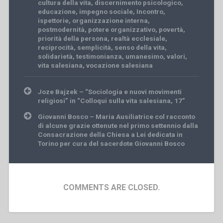
cultura della vita
,
discernimento psicologico
,
educazione
,
impegno sociale
,
Incontro
,
ispettorie
,
organizzazione interna
,
postmodernità
,
potere organizzativo
,
povertà
,
priorità della persona
,
realtà ecclesiale
,
reciprocità
,
semplicità
,
senso della vita
,
solidarietà
,
testimonianza
,
umanesimo
,
valori
,
vita salesiana
,
vocazione salesiana
Post
Joze Bajzek – “Sociologia e nuovi movimenti
navigation
religiosi” in “Colloqui sulla vita salesiana, 17”
Giovanni Bosco – Maria Ausiliatrice col racconto
di alcune grazie ottenute nel primo settennio dalla
Consacrazione della Chiesa a Lei dedicata in
Torino per cura del sacerdote Giovanni Bosco
COMMENTS ARE CLOSED.