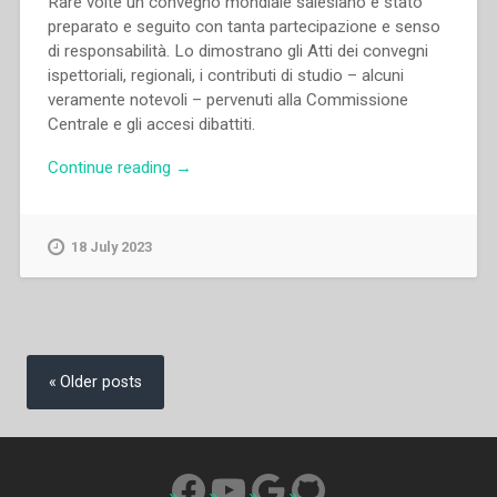
Rare volte un convegno mondiale salesiano è stato
preparato e seguito con tanta partecipazione e senso
di responsabilità. Lo dimostrano gli Atti dei convegni
ispettoriali, regionali, i contributi di studio – alcuni
veramente notevoli – pervenuti alla Commissione
Centrale e gli accesi dibattiti.
“Nicola
Continue reading
→
Cerisio,Pietro
Brocardo,Renato
Romaldi
18 July 2023
–
Atti
Convegno
mondiale
Posts
Salesiano
navigation
Older posts
Coadiutore.
31
Agosto
–
Facebook
YouTube
Google
GitHub
7