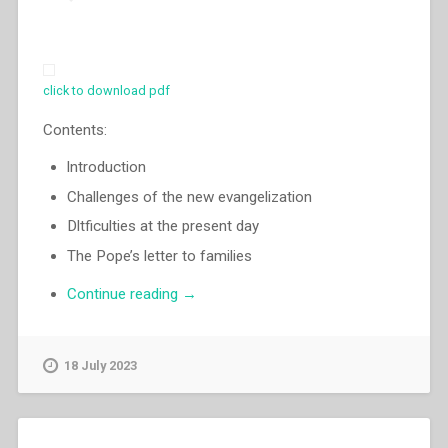
click to download pdf
Contents:
lntroduction
Challenges of the new evangelization
Dltficulties at the present day
The Pope’s letter to families
“Egidio
Continue reading
→
Viganò
–
In
18 July 2023
the
year
of
family”