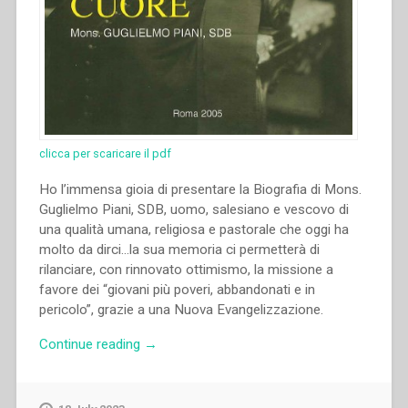
clicca per scaricare il pdf
Ho l’immensa gioia di presentare la Biografia di Mons.
Guglielmo Piani, SDB, uomo, salesiano e vescovo di
una qualità umana, religiosa e pastorale che oggi ha
molto da dirci…la sua memoria ci permetterà di
rilanciare, con rinnovato ottimismo, la missione a
favore dei “giovani più poveri, abbandonati e in
pericolo”, grazie a una Nuova Evangelizzazione.
“Francisco
Continue reading
→
Castellanos
Hurtado
–