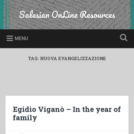
Skip
to
Salesian OnLine Resources
Search
content
MENU
TAG:
NUOVA EVANGELIZZAZIONE
Egidio Viganò – In the year of
family