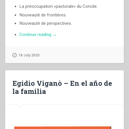
La préoccupation «pastorale» du Concile.
Nouveauté de frontières.
Nouveauté de perspectives.
“Egidio
Continue reading
→
Viganò
–
La
18 July 2023
«Nouvelle
Evangélisation»”
Egidio Viganò – En el año de
la familia