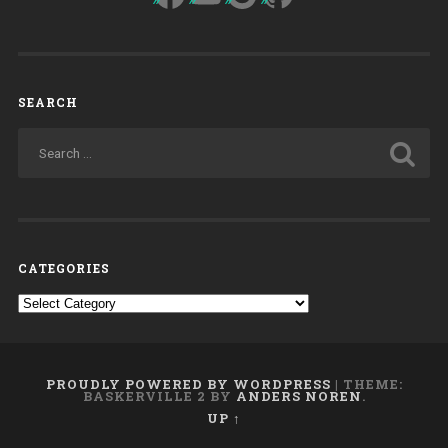
Settembre
1975”
SEARCH
CATEGORIES
Categories
PROUDLY POWERED BY WORDPRESS
|
THEME:
BASKERVILLE 2 BY
ANDERS NOREN
.
UP ↑