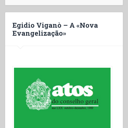
nueva
evangelización”
Egidio Viganò – A «Nova
Evangelização»