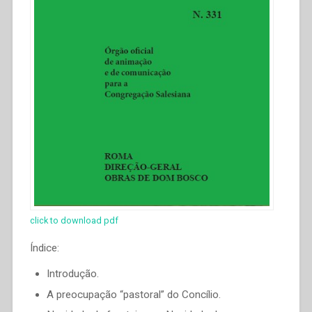
click to download pdf
Índice:
Introdução.
A preocupação “pastoral” do Concílio.