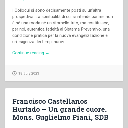
I Colloqui si sono decisamente posti su un’altra
prospettiva. La spiritualità di cui si intende parlare non
è né una moda né un ritornello trito, ma costituisce,
per noi, autentica fedeltà al Sistema Preventivo, una
condizione pratica per la nuova evangelizzazione e
un’esigenza dei tempi nuovi.
“Cosimo
Continue reading
→
Semeraro
–
“Studio
18 July 2023
introduttivo”
in
“Colloqui
sulla
Francisco Castellanos
Vita
Hurtado – Un grande cuore.
Salesiana
Mons. Guglielmo Piani, SDB
20””