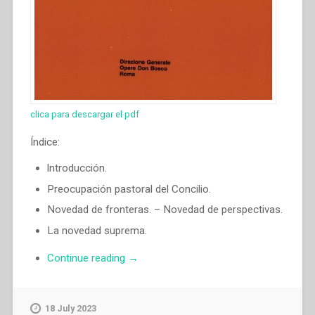
clica para descargar el pdf
Índice:
lntroducción.
Preocupación pastoral del Concilio.
Novedad de fronteras. – Novedad de perspectivas.
La novedad suprema.
“Egidio
Continue reading
→
Viganò
–
La
18 July 2023