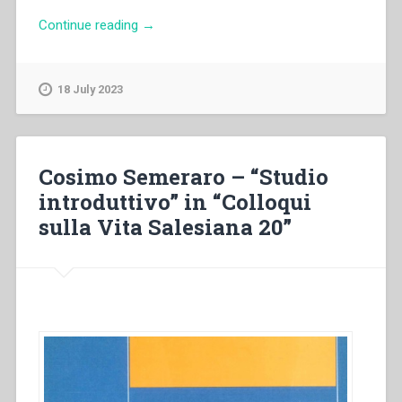
“Antonia
Continue reading
→
Colombo
–
“L’educazione
18 July 2023
all’amore
come
coeducazione”
in
Cosimo Semeraro – “Studio
“Atti
introduttivo” in “Colloqui
della
sulla Vita Salesiana 20”
XVI
settimana
di
spiritualità
per
la
Famiglia
Salesiana””