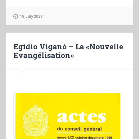
Viganò
–
L’année
18 July 2023
de
la
famille”
Egidio Viganò – La «Nouvelle
Evangélisation»