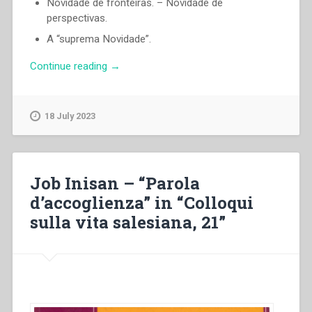
Novidade de fronteiras. – Novidade de
perspectivas.
A “suprema Novidade”.
“Egidio
Continue reading
→
Viganò
–
A
18 July 2023
«Nova
Evangelização»”
Job Inisan – “Parola
d’accoglienza” in “Colloqui
sulla vita salesiana, 21”