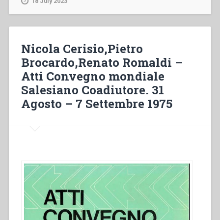
18 July 2023
Un
grande
cuore.
Mons.
Nicola Cerisio,Pietro
Guglielmo
Brocardo,Renato Romaldi –
Piani,
Atti Convegno mondiale
SDB”
Salesiano Coadiutore. 31
Agosto – 7 Settembre 1975