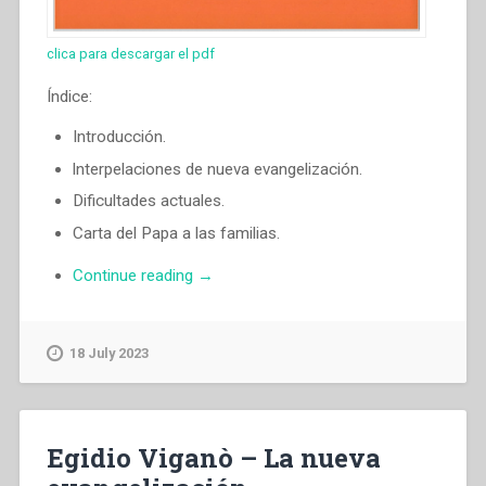
clica para descargar el pdf
Índice:
Introducción.
lnterpelaciones de nueva evangelización.
Dificultades actuales.
Carta del Papa a las familias.
“Egidio
Continue reading
→
Viganò
–
En
18 July 2023
el
año
de
la
Egidio Viganò – La nueva
familia”