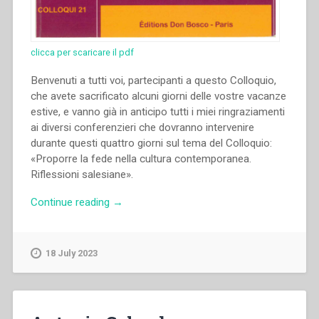
clicca per scaricare il pdf
Benvenuti a tutti voi, partecipanti a questo Colloquio,
che avete sacrificato alcuni giorni delle vostre vacanze
estive, e vanno già in anticipo tutti i miei ringraziamenti
ai diversi conferenzieri che dovranno intervenire
durante questi quattro giorni sul tema del Colloquio:
«Proporre la fede nella cultura contemporanea.
Riflessioni salesiane».
“Job
Continue reading
→
Inisan
–
“Parola
18 July 2023
d’accoglienza”
in
“Colloqui
sulla