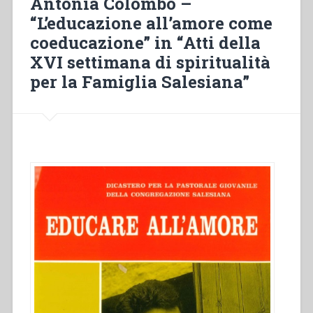
Antonia Colombo –
vita
“L’educazione all’amore come
salesiana,
coeducazione” in “Atti della
21””
XVI settimana di spiritualità
per la Famiglia Salesiana”