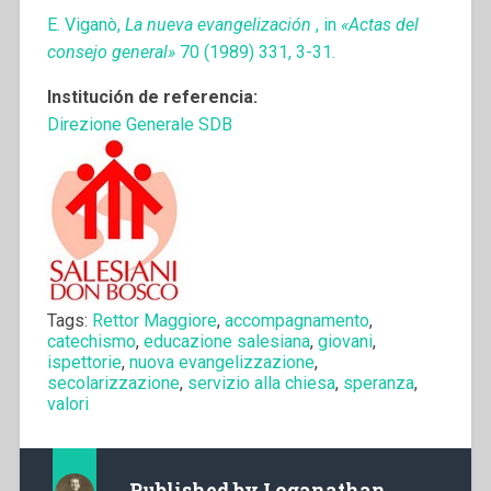
E. Viganò,
La nueva evangelización
, in
«Actas del
consejo general»
70 (1989) 331, 3-31.
Institución de referencia:
Direzione Generale SDB
Tags:
Rettor Maggiore
,
accompagnamento
,
catechismo
,
educazione salesiana
,
giovani
,
ispettorie
,
nuova evangelizzazione
,
secolarizzazione
,
servizio alla chiesa
,
speranza
,
valori
Published by
Loganathan