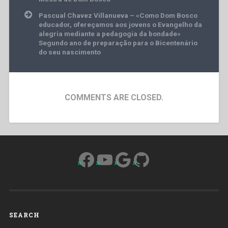
Pascual Chavez Villanueva – «Como Dom Bosco
educador, ofereçamos aos jovens o Evangelho da
alegria mediante a pedagogia da bondade»
Segundo ano de preparação para o Bicentenário
do seu nascimento
COMMENTS ARE CLOSED.
Facebook
YouTube
Google
GitHub
SEARCH