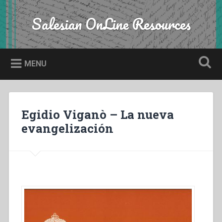
Skip
to
Salesian OnLine Resources
Search
content
MENU
Egidio Viganò – La nueva
evangelización