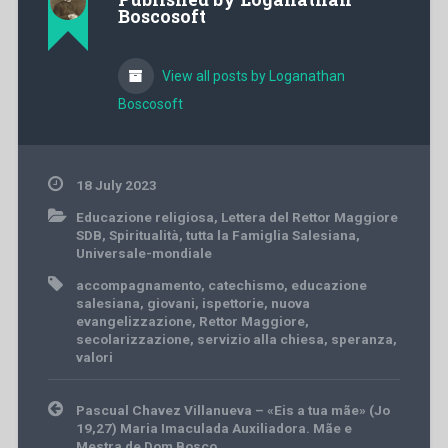
Boscosoft
View all posts by Loganathan
Boscosoft
18 July 2023
Educazione religiosa
,
Lettera del Rettor Maggiore
SDB
,
Spiritualità
,
tutta la Famiglia Salesiana
,
Universale-mondiale
accompagnamento
,
catechismo
,
educazione
salesiana
,
giovani
,
ispettorie
,
nuova
evangelizzazione
,
Rettor Maggiore
,
secolarizzazione
,
servizio alla chiesa
,
speranza
,
valori
Post
Pascual Chavez Villanueva – «Eis a tua mãe» (Jo
navigation
19,27) Maria Imaculada Auxiliadora. Mãe e
Mestra de Dom Bosco