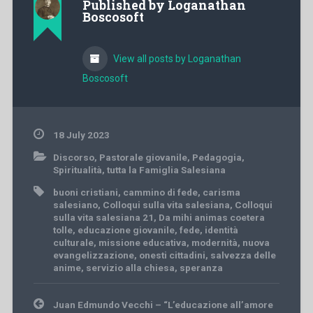
Published by
Loganathan
Boscosoft
View all posts by Loganathan
Boscosoft
18 July 2023
Discorso
,
Pastorale giovanile
,
Pedagogia
,
Spiritualità
,
tutta la Famiglia Salesiana
buoni cristiani
,
cammino di fede
,
carisma
salesiano
,
Colloqui sulla vita salesiana
,
Colloqui
sulla vita salesiana 21
,
Da mihi animas coetera
tolle
,
educazione giovanile
,
fede
,
identità
culturale
,
missione educativa
,
modernità
,
nuova
evangelizzazione
,
onesti cittadini
,
salvezza delle
anime
,
servizio alla chiesa
,
speranza
Post
Juan Edmundo Vecchi – “L’educazione all’amore