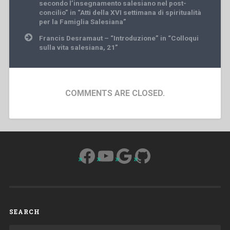
navigation
secondo l’insegnamento salesiano nel post-
concilio” in “Atti della XVI settimana di spiritualità
per la Famiglia Salesiana”
Francis Desramaut – “Introduzione” in “Colloqui
sulla vita salesiana, 21”
COMMENTS ARE CLOSED.
Facebook
YouTube
Google
GitHub
SEARCH