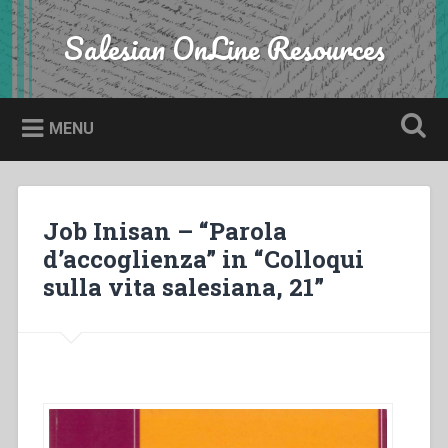
Skip
to
Salesian OnLine Resources
Search
content
MENU
Job Inisan – “Parola
d’accoglienza” in “Colloqui
sulla vita salesiana, 21”