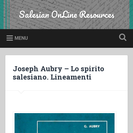
Skip
to
Salesian OnLine Resources
Search
content
MENU
Joseph Aubry – Lo spirito
salesiano. Lineamenti