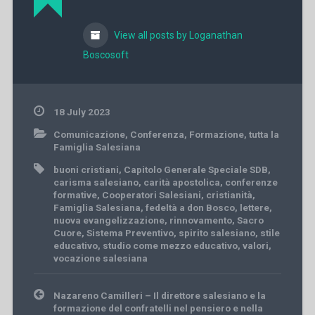
View all posts by Loganathan
Boscosoft
18 July 2023
Comunicazione
,
Conferenza
,
Formazione
,
tutta la
Famiglia Salesiana
buoni cristiani
,
Capitolo Generale Speciale SDB
,
carisma salesiano
,
carità apostolica
,
conferenze
formative
,
Cooperatori Salesiani
,
cristianità
,
Famiglia Salesiana
,
fedeltà a don Bosco
,
lettere
,
nuova evangelizzazione
,
rinnovamento
,
Sacro
Cuore
,
Sistema Preventivo
,
spirito salesiano
,
stile
educativo
,
studio come mezzo educativo
,
valori
,
vocazione salesiana
Post
Nazareno Camilleri – Il direttore salesiano e la
navigation
formazione del confratelli nel pensiero e nella