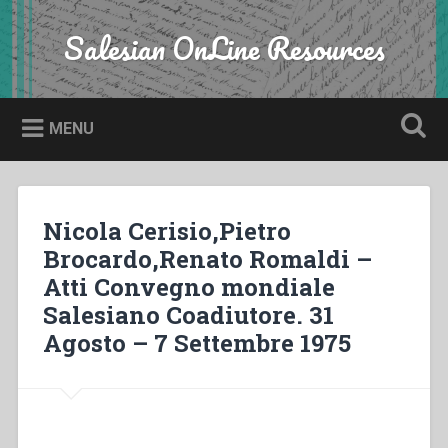
Skip
to
Salesian OnLine Resources
Search
content
MENU
Nicola Cerisio,Pietro
Brocardo,Renato Romaldi –
Atti Convegno mondiale
Salesiano Coadiutore. 31
Agosto – 7 Settembre 1975