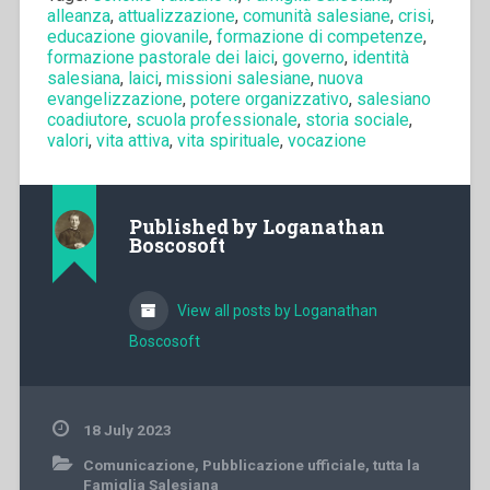
alleanza
,
attualizzazione
,
comunità salesiane
,
crisi
,
educazione giovanile
,
formazione di competenze
,
formazione pastorale dei laici
,
governo
,
identità
salesiana
,
laici
,
missioni salesiane
,
nuova
evangelizzazione
,
potere organizzativo
,
salesiano
coadiutore
,
scuola professionale
,
storia sociale
,
valori
,
vita attiva
,
vita spirituale
,
vocazione
Published by
Loganathan
Boscosoft
View all posts by Loganathan
Boscosoft
18 July 2023
Comunicazione
,
Pubblicazione ufficiale
,
tutta la
Famiglia Salesiana