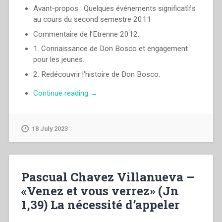
Avant-propos : Quelques événements significatìfs
au cours du second semestre 2011
Commentaire de l’Etrenne 2012:
1. Connaissance de Don Bosco et engagement
pour les jeunes.
2. Redécouvrir l’histoire de Don Bosco.
“Pascual
Continue reading
→
Chavez
Villanueva
–
18 July 2023
«Connaissant
et
imitant
Don
Pascual Chavez Villanueva –
Bosco,
«Venez et vous verrez» (Jn
faisons
1,39) La nécessité d’appeler
des
jeunes