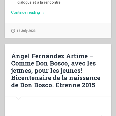
dialogue et à la rencontre.
“Ángel
Continue reading
→
Fernández
Artime
–
18 July 2023
Nous
sommes
une
famille!
Ángel Fernández Artime –
Chaque
Comme Don Bosco, avec les
maison,
jeunes, pour les jeunes!
une
école
Bicentenaire de la naissance
de
de Don Bosco. Étrenne 2015
vie
et
d’amour.
Étrenne
2017”