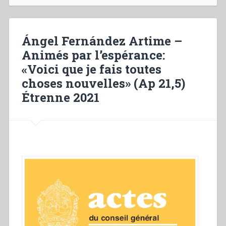
Bosco
centenary
and
Ángel Fernández Artime –
our
Animés par l’espérance:
renewal””
«Voici que je fais toutes
choses nouvelles» (Ap 21,5)
Étrenne 2021