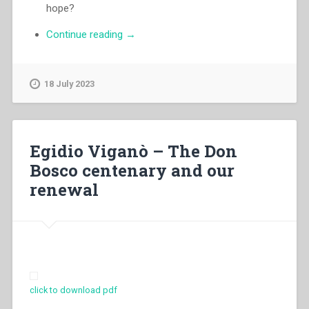
hope?
“Ángel
Continue reading
→
Fernández
Artime
–
18 July 2023
Moved
by
hope:
“See,
Egidio Viganò – The Don
I
Bosco centenary and our
am
renewal
making
all
things
new”
(Rev
21:5)”
click to download pdf