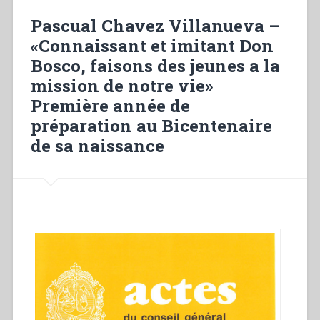
avec
Pascual Chavez Villanueva –
les
«Connaissant et imitant Don
jeunes,
Bosco, faisons des jeunes a la
pour
les
mission de notre vie»
jeunes!
Première année de
Bicentenaire
préparation au Bicentenaire
de
la
de sa naissance
naissance
de
Don
Bosco.
Étrenne
2015”