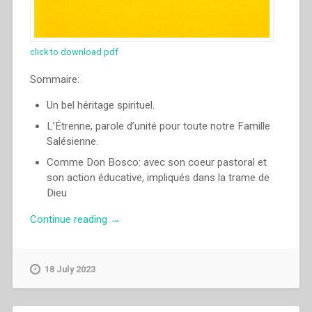
click to download pdf
Sommaire:
Un bel héritage spirituel.
L’Étrenne, parole d’unité pour toute notre Famille
Salésienne.
Comme Don Bosco: avec son coeur pastoral et
son action éducative, impliqués dans la trame de
Dieu
“Ángel
Continue reading
→
Fernández
Artime
–
18 July 2023
Comme
Don
Bosco,