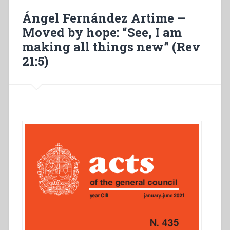
l’anno
Ángel Fernández Artime –
1871”
Moved by hope: “See, I am
making all things new” (Rev
21:5)