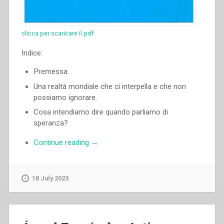
clicca per scaricare il pdf
Indice:
Premessa.
Una realtà mondiale che ci interpella e che non
possiamo ignorare.
Cosa intendiamo dire quando parliamo di
speranza?
“Ángel
Continue reading
→
Fernández
Artime
–
18 July 2023
Mossi
dalla
speranza:
«Ecco,