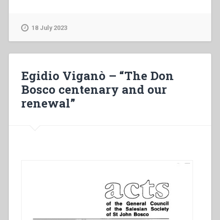
Viganò
–
The
18 July 2023
Don
Bosco
centenary
and
Egidio Viganò – “The Don
our
Bosco centenary and our
renewal”
renewal”