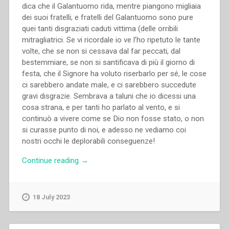
dica che il Galantuomo rida, mentre piangono migliaia
dei suoi fratelli; e fratelli del Galantuomo sono pure
quei tanti disgraziati caduti vittima (delle orribili
mitragliatrici. Se vi ricordale io ve l’ho ripetuto le tante
volte, che se non si cessava dal far peccati, dal
bestemmiare, se non si santificava di più il giorno di
festa, che il Signore ha voluto riserbarlo per sé, le cose
ci sarebbero andate male, e ci sarebbero succedute
gravi disgrazie. Sembrava a taluni che io dicessi una
cosa strana, e per tanti ho parlato al vento, e si
continuò a vivere come se Dio non fosse stato, o non
si curasse punto di noi, e adesso ne vediamo coi
nostri occhi le deplorabili conseguenze!
“Giovanni
Continue reading
→
Bosco
–
Galantuomo.
18 July 2023
Almanacco
nazionale
per