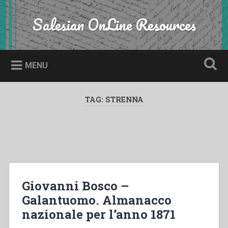
Skip
to
Salesian OnLine Resources
Search
content
MENU
TAG:
STRENNA
Giovanni Bosco –
Galantuomo. Almanacco
nazionale per l’anno 1871