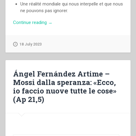
Une réalité mondiale qui nous interpelle et que nous
ne pouvons pas ignorer.
“Ángel
Continue reading
→
Fernández
Artime
–
18 July 2023
Animés
par
l’espérance:
«Voici
Ángel Fernández Artime –
que
Mossi dalla speranza: «Ecco,
je
io faccio nuove tutte le cose»
fais
toutes
(Ap 21,5)
choses
nouvelles»
(Ap
21,5)
Étrenne
2021”