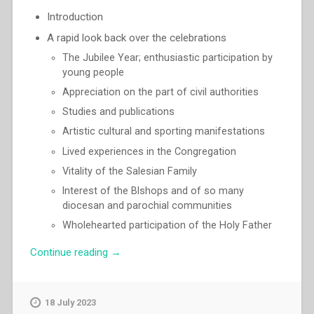
Introduction
A rapid look back over the celebrations
The Jubilee Year; enthusiastic participation by
young people
Appreciation on the part of civil authorities
Studies and publications
Artistic cultural and sporting manifestations
Lived experiences in the Congregation
Vitality of the Salesian Family
lnterest of the Blshops and of so many
diocesan and parochial communities
Wholehearted participation of the Holy Father
“Egidio
Continue reading
→
Viganò
–
“The
18 July 2023
Don