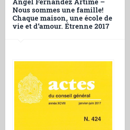
Ángel Fernández Artime –
io
Nous sommes une famille!
faccio
Chaque maison, une école de
nuove
tutte
vie et d’amour. Étrenne 2017
le
cose»
(Ap
21,5)”