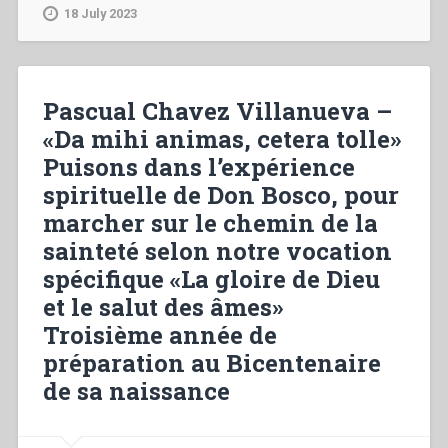
–
18 July 2023
«Venez
et
vous
verrez»
Pascual Chavez Villanueva –
(Jn
«Da mihi animas, cetera tolle»
1,39)
Puisons dans l’expérience
La
nécessité
spirituelle de Don Bosco, pour
d’appeler”
marcher sur le chemin de la
sainteté selon notre vocation
spécifique «La gloire de Dieu
et le salut des âmes»
Troisième année de
préparation au Bicentenaire
de sa naissance