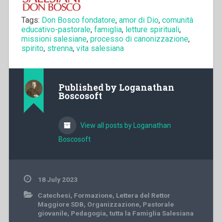
Tags:
Don Bosco fondatore
,
amor di Dio
,
comunità
educativo-pastorale
,
famiglia
,
letture spirituali
,
missioni salesiane
,
processo di canonizzazione
,
spirito
,
strenna
,
vita salesiana
Published by
Loganathan
Boscosoft
View all posts by Loganathan
Boscosoft
18 July 2023
Catechesi
,
Formazione
,
Lettera del Rettor
Maggiore SDB
,
Organizzazione
,
Pastorale
giovanile
,
Pedagogia
,
tutta la Famiglia Salesiana