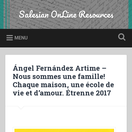
Skip
to
Salesian OnLine Resources
Search
content
MENU
Ángel Fernández Artime –
Nous sommes une famille!
Chaque maison, une école de
vie et d’amour. Étrenne 2017