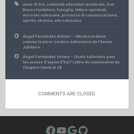
amor di Dio
,
comunità educativo-pastorale
,
Don
Bosco fondatore
,
famiglia
,
letture spirituali
,
missioni salesiane
,
processo di canonizzazione
,
spirito
,
strenna
,
vita salesiana
Post
Ángel Fernández Artime – «Miséricordieux
navigation
comme le père» Lecture salésienne de l’Année
Jubilaire
Ángel Fernández Artime – Quels salésiens pour
les jeunes d’aujourd’hui? Lettre de convocation du
Chapitre Général 28
COMMENTS ARE CLOSED.
Facebook
YouTube
Google
GitHub