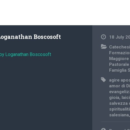
Loganathan Boscosoft
18 July 2
Cateches
Formazio
 by Loganathan Boscosoft
Maggiore
Pastorale
Famiglia 
agire apo
amor di D
evangeliz
gioia
,
laic
salvezza 
spirituali
salesiana
Post