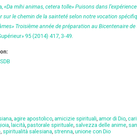
a,
«Da mihi animas, cetera tolle» Puisons dans l’expérience 
 sur le chemin de la sainteté selon notre vocation spécifiq
s âmes» Troisième année de préparation au Bicentenaire de
upérieur» 95 (2014) 417, 3-49.
ion:
 SDB
siana
,
agire apostolico
,
amicizie spirituali
,
amor di Dio
,
cari
ioia
,
laicità
,
pastorale spirituale
,
salvezza delle anime
,
san
e
,
spiritualità salesiana
,
strenna
,
unione con Dio