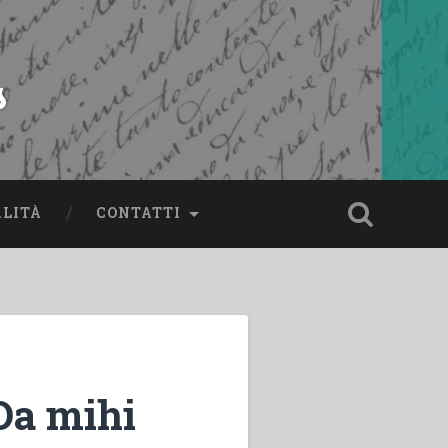
s
ALITÀ
CONTATTI
Da mihi