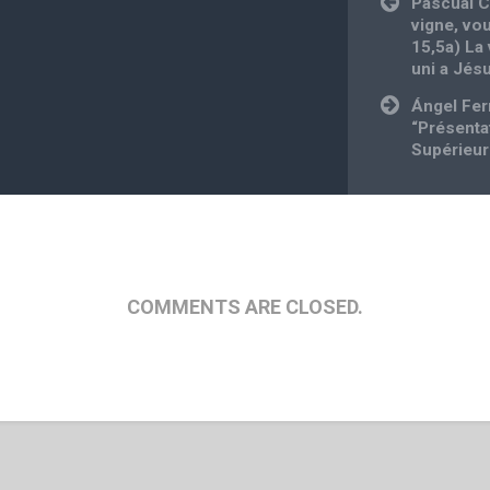
Pascual C
navigation
vigne, vo
15,5a) La
uni a Jésu
Ángel Fer
“Présenta
Supérieur
COMMENTS ARE CLOSED.