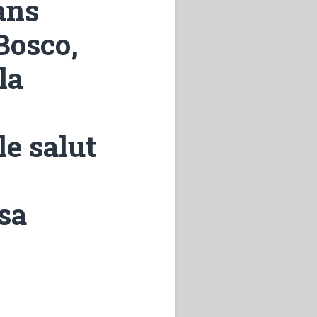
ans
Bosco,
la
le salut
sa