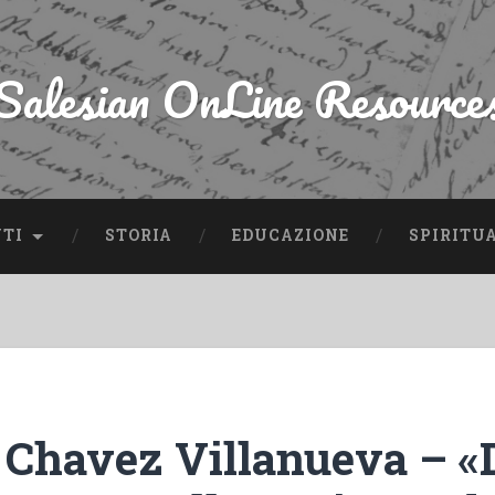
Salesian OnLine Resource
NTI
STORIA
EDUCAZIONE
SPIRITU
 Chavez Villanueva – «