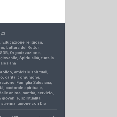
023
i
,
Educazione religiosa
,
ne
,
Lettera del Rettor
 SDB
,
Organizzazione
,
 giovanile
,
Spiritualità
,
tutta la
Salesiana
stolico
,
amicizie spirituali
,
io
,
carità
,
comunione
,
zazione
,
Famiglia Salesiana
,
ità
,
pastorale spirituale
,
delle anime
,
santità
,
servizio
,
tà giovanile
,
spiritualità
,
strenna
,
unione con Dio