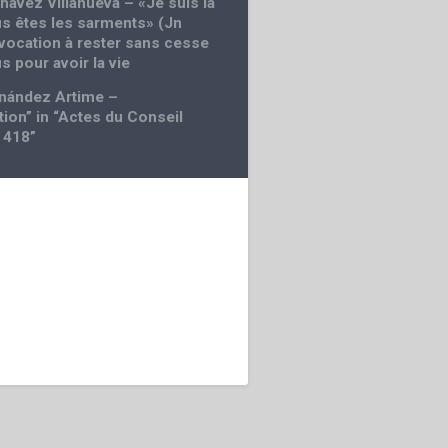
havez Villanueva – «Je suis la
us êtes les sarments» (Jn
 vocation à rester sans cesse
s pour avoir la vie
nández Artime –
tion” in “Actes du Conseil
 418”