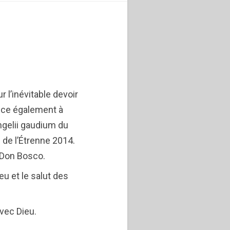
r l’inévitable devoir
ence également à
ngelii gaudium du
de l’Étrenne 2014.
e Don Bosco.
ieu et le salut des
avec Dieu.